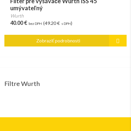
Filter pre vysávače Wurth ISS 45
umývateľný
Wurth
40.00 €
(49.20 €
)
bez DPH
s DPH
Zobraziť podrobnosti
Filtre Wurth