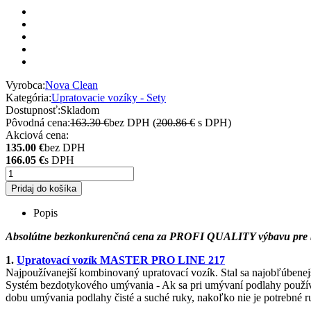
Vyrobca:
Nova Clean
Kategória:
Upratovacie vozíky - Sety
Dostupnosť:
Skladom
Pôvodná cena:
163.30 €
bez DPH (
200.86 €
s DPH)
Akciová cena:
135.00 €
bez DPH
166.05 €
s DPH
Pridaj do košíka
Popis
Absolútne bezkonkurenčná cena za PROFI QUALITY výbavu pre bezd
1.
Upratovací vozík MASTER PRO LINE 217
Najpoužívanejší kombinovaný upratovací vozík. Stal sa najobľúbenejš
Systém bezdotykového umývania - Ak sa pri umývaní podlahy použí
dobu umývania podlahy čisté a suché ruky, nakoľko nie je potrebné 