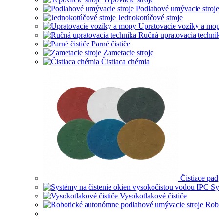
Podlahové umývacie stroje
Jednokotúčové stroje
Upratovacie vozíky a mo
Ručná upratovacia techni
Parné čističe
Zametacie stroje
Čistiaca chémia
Čistiace pad
Sy
Vysokotlakové čističe
Robo