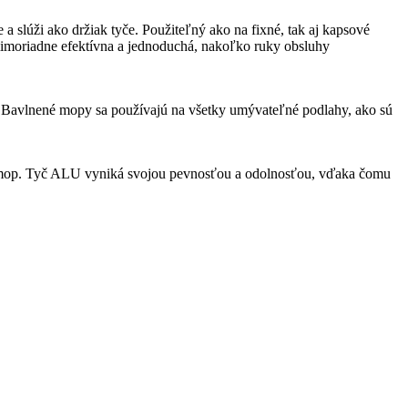
a slúži ako držiak tyče. Použiteľný ako na fixné, tak aj kapsové
imoriadne efektívna a jednoduchá, nakoľko ruky obsluhy
. Bavlnené mopy sa používajú na všetky umývateľné podlahy, ako sú
 na mop. Tyč ALU vyniká svojou pevnosťou a odolnosťou, vďaka čomu