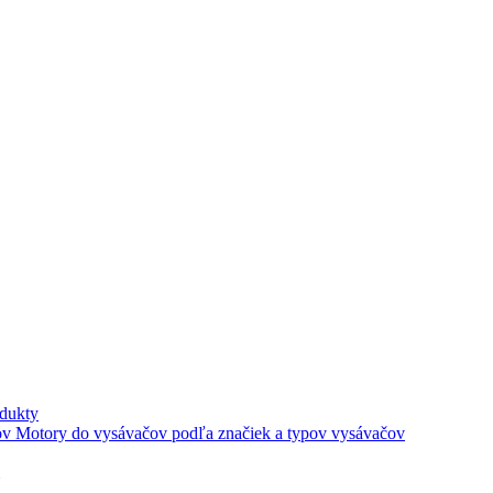
dukty
Motory do vysávačov podľa značiek a typov vysávačov