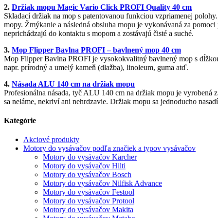
2.
Držiak mopu Magic Vario Click PROFI Quality 40 cm
Skladací držiak na mop s patentovanou funkciou vzpriamenej polohy. T
mopy. Žmýkanie a následná obsluha mopu je vykonávaná za pomoci p
neprichádzajú do kontaktu s mopom a zostávajú čisté a suché.
3.
Mop Flipper Bavlna PROFI – bavlnený mop 40 cm
Mop Flipper Bavlna PROFI je vysokokvalitný bavlnený mop s dĺžkou 
napr. prírodný a umelý kameň (dlažba), linoleum, guma atď.
4.
Násada ALU 140 cm na držiak mopu
Profesionálna násada, tyč ALU 140 cm na držiak mopu je vyrobená z
sa neláme, nekriví ani nehrdzavie. Držiak mopu sa jednoducho nasadí
Kategórie
Akciové produkty
Motory do vysávačov podľa značiek a typov vysávačov
Motory do vysávačov Karcher
Motory do vysávačov Hilti
Motory do vysávačov Bosch
Motory do vysávačov Nilfisk Advance
Motory do vysávačov Festool
Motory do vysávačov Protool
Motory do vysávačov Makita