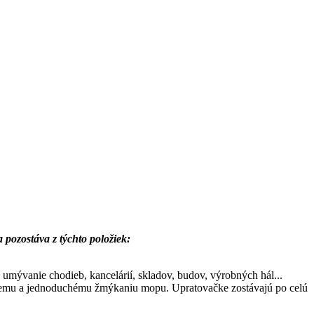
ozostáva z týchto položiek:
 umývanie chodieb, kancelárií, skladov, budov, výrobných hál...
lemu a jednoduchému žmýkaniu mopu. Upratovačke zostávajú po celú