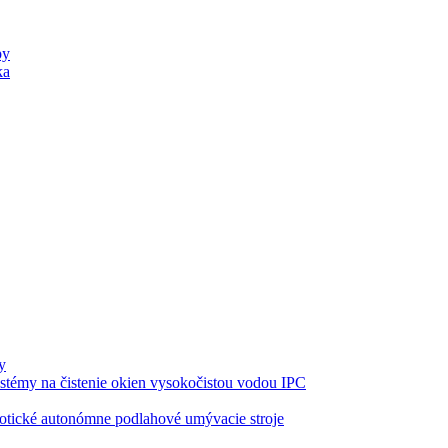
py
ka
y
stémy na čistenie okien vysokočistou vodou IPC
tické autonómne podlahové umývacie stroje