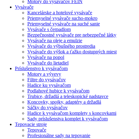
Motory do vysávačov FEIN
Vysávače
Kancelárske a hotelové vysávače
Priemyselné vysávače sucho-mokro
Priemyselné vysávače na suché sanie
Vysávače s čerpadlom
Bezpečnostné vysávače pre nebezpečné látky
Vysávače na oleje a emulzie
Vysávače do výbušného prostredia
Vysávače do výšok a ťažko dostupných miest
Vysávače na popol
Vysávače do lietadiel
Príslušenstvo k vysávačom
Motory a vývevy
Filtre do vysávačov
Hadice ku vysávačom
Podlahové hubice k vysávačom
Trubice, držadlá a teleskopické nadstavce
Koncovky, spojky, adaptéry a držadlá
Sáčky do vysávačov
Hadice k vysávačom komplety s koncovkami
Sady príslušenstva komplet k vysávačom
Tepovacie stroje
Tepovače
Profesionálne sady na tepovanie