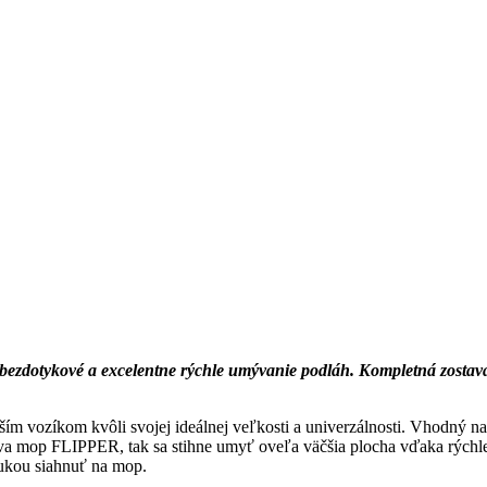
otykové a excelentne rýchle umývanie podláh. Kompletná zostava p
ím vozíkom kvôli svojej ideálnej veľkosti a univerzálnosti. Vhodný na
va mop FLIPPER, tak sa stihne umyť oveľa väčšia plocha vďaka rých
rukou siahnuť na mop.