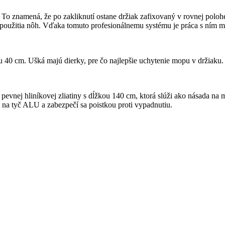
o znamená, že po zakliknutí ostane držiak zafixovaný v rovnej polohe 
oužitia nôh. Vďaka tomuto profesionálnemu systému je práca s ním m
40 cm. Ušká majú dierky, pre čo najlepšie uchytenie mopu v držiaku
 pevnej hliníkovej zliatiny s dĺžkou 140 cm, ktorá slúži ako násada
 na tyč ALU a zabezpečí sa poistkou proti vypadnutiu.