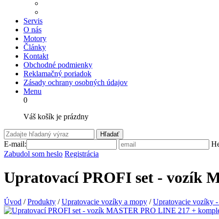
Servis
O nás
Motory
Články
Kontakt
Obchodné podmienky
Reklamačný poriadok
Zásady ochrany osobných údajov
Menu
0
Váš košík je prázdny
Hľadať
E-mail:
He
Zabudol som heslo
Registrácia
Upratovací PROFI set - vozí
Úvod
/
Produkty
/
Upratovacie vozíky a mopy
/
Upratovacie vozíky -