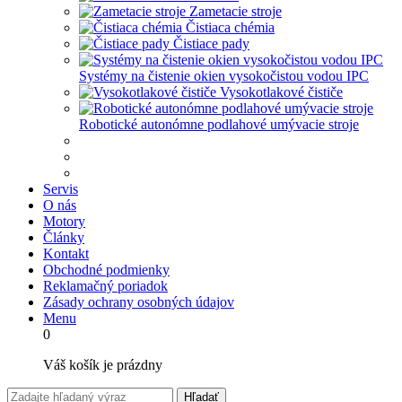
Zametacie stroje
Čistiaca chémia
Čistiace pady
Systémy na čistenie okien vysokočistou vodou IPC
Vysokotlakové čističe
Robotické autonómne podlahové umývacie stroje
Servis
O nás
Motory
Články
Kontakt
Obchodné podmienky
Reklamačný poriadok
Zásady ochrany osobných údajov
Menu
0
Váš košík je prázdny
Hľadať