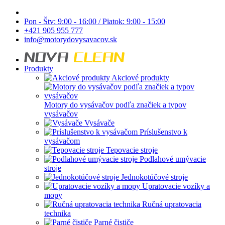
Pon - Štv: 9:00 - 16:00 / Piatok: 9:00 - 15:00
+421 905 955 777
info@motorydovysavacov.sk
Produkty
Akciové produkty
Motory do vysávačov podľa značiek a typov
vysávačov
Vysávače
Príslušenstvo k
vysávačom
Tepovacie stroje
Podlahové umývacie
stroje
Jednokotúčové stroje
Upratovacie vozíky a
mopy
Ručná upratovacia
technika
Parné čističe