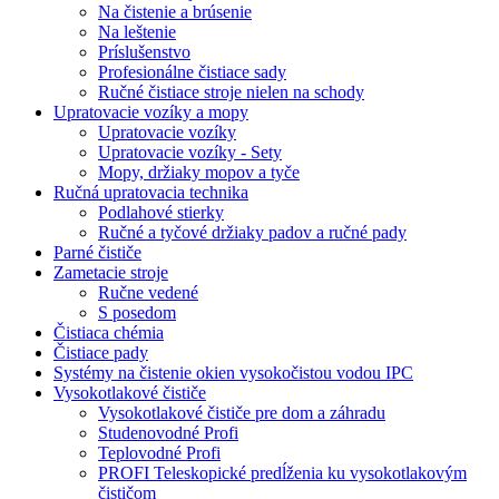
Na čistenie a brúsenie
Na leštenie
Príslušenstvo
Profesionálne čistiace sady
Ručné čistiace stroje nielen na schody
Upratovacie vozíky a mopy
Upratovacie vozíky
Upratovacie vozíky - Sety
Mopy, držiaky mopov a tyče
Ručná upratovacia technika
Podlahové stierky
Ručné a tyčové držiaky padov a ručné pady
Parné čističe
Zametacie stroje
Ručne vedené
S posedom
Čistiaca chémia
Čistiace pady
Systémy na čistenie okien vysokočistou vodou IPC
Vysokotlakové čističe
Vysokotlakové čističe pre dom a záhradu
Studenovodné Profi
Teplovodné Profi
PROFI Teleskopické predĺženia ku vysokotlakovým
čističom