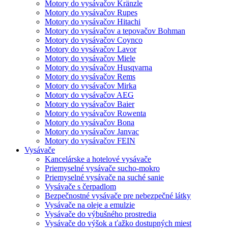
Motory do vysávačov Kränzle
Motory do vysávačov Rupes
Motory do vysávačov Hitachi
Motory do vysávačov a tepovačov Bohman
Motory do vysávačov Coynco
Motory do vysávačov Lavor
Motory do vysávačov Miele
Motory do vysávačov Husqvarna
Motory do vysávačov Rems
Motory do vysávačov Mirka
Motory do vysávačov AEG
Motory do vysávačov Baier
Motory do vysávačov Rowenta
Motory do vysávačov Bona
Motory do vysávačov Janvac
Motory do vysávačov FEIN
Vysávače
Kancelárske a hotelové vysávače
Priemyselné vysávače sucho-mokro
Priemyselné vysávače na suché sanie
Vysávače s čerpadlom
Bezpečnostné vysávače pre nebezpečné látky
Vysávače na oleje a emulzie
Vysávače do výbušného prostredia
Vysávače do výšok a ťažko dostupných miest