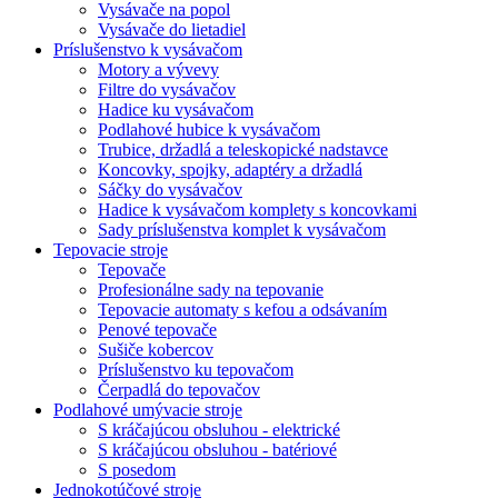
Vysávače na popol
Vysávače do lietadiel
Príslušenstvo k vysávačom
Motory a vývevy
Filtre do vysávačov
Hadice ku vysávačom
Podlahové hubice k vysávačom
Trubice, držadlá a teleskopické nadstavce
Koncovky, spojky, adaptéry a držadlá
Sáčky do vysávačov
Hadice k vysávačom komplety s koncovkami
Sady príslušenstva komplet k vysávačom
Tepovacie stroje
Tepovače
Profesionálne sady na tepovanie
Tepovacie automaty s kefou a odsávaním
Penové tepovače
Sušiče kobercov
Príslušenstvo ku tepovačom
Čerpadlá do tepovačov
Podlahové umývacie stroje
S kráčajúcou obsluhou - elektrické
S kráčajúcou obsluhou - batériové
S posedom
Jednokotúčové stroje