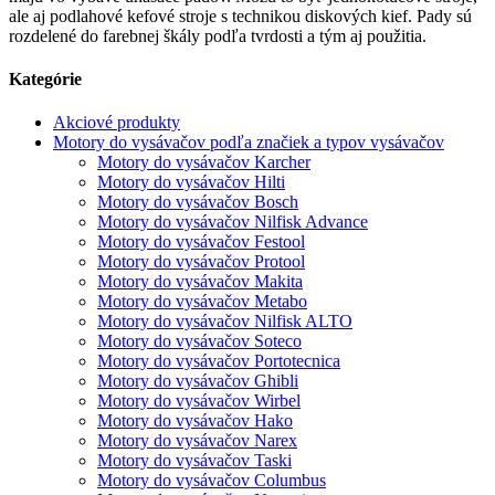
ale aj podlahové kefové stroje s technikou diskových kief. Pady sú
rozdelené do farebnej škály podľa tvrdosti a tým aj použitia.
Kategórie
Akciové produkty
Motory do vysávačov podľa značiek a typov vysávačov
Motory do vysávačov Karcher
Motory do vysávačov Hilti
Motory do vysávačov Bosch
Motory do vysávačov Nilfisk Advance
Motory do vysávačov Festool
Motory do vysávačov Protool
Motory do vysávačov Makita
Motory do vysávačov Metabo
Motory do vysávačov Nilfisk ALTO
Motory do vysávačov Soteco
Motory do vysávačov Portotecnica
Motory do vysávačov Ghibli
Motory do vysávačov Wirbel
Motory do vysávačov Hako
Motory do vysávačov Narex
Motory do vysávačov Taski
Motory do vysávačov Columbus