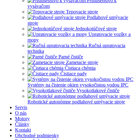
Príslušenstvo k
vysávačom
Tepovacie stroje
Podlahové umývacie
stroje
Jednokotúčové stroje
Upratovacie vozíky a
mopy
Ručná upratovacia
technika
Parné čističe
Zametacie stroje
Čistiaca chémia
Čistiace pady
Systémy na čistenie okien vysokočistou vodou IPC
Vysokotlakové čističe
Robotické autonómne podlahové umývacie stroje
Servis
O nás
Motory
Články
Kontakt
Obchodné podmienky