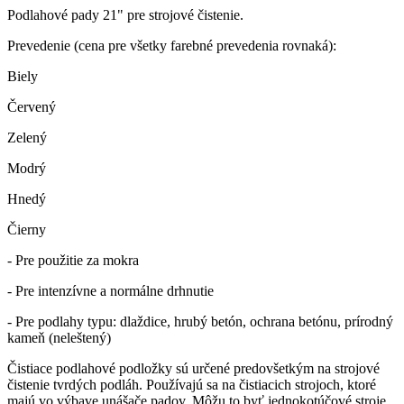
Podlahové pady 21" pre strojové čistenie.
Prevedenie (cena pre všetky farebné prevedenia rovnaká):
Biely
Červený
Zelený
Modrý
Hnedý
Čierny
- Pre použitie za mokra
- Pre intenzívne a normálne drhnutie
- Pre podlahy typu: dlaždice, hrubý betón, ochrana betónu, prírodný
kameň (neleštený)
Čistiace podlahové podložky sú určené predovšetkým na strojové
čistenie tvrdých podláh. Používajú sa na čistiacich strojoch, ktoré
majú vo výbave unášače padov. Môžu to byť jednokotúčové stroje,