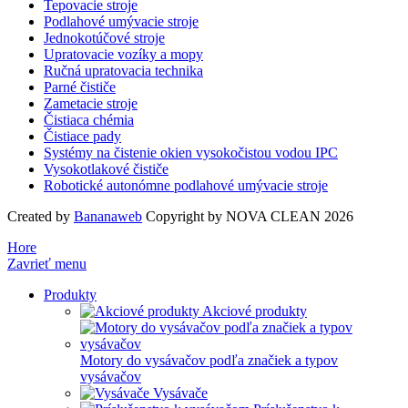
Tepovacie stroje
Podlahové umývacie stroje
Jednokotúčové stroje
Upratovacie vozíky a mopy
Ručná upratovacia technika
Parné čističe
Zametacie stroje
Čistiaca chémia
Čistiace pady
Systémy na čistenie okien vysokočistou vodou IPC
Vysokotlakové čističe
Robotické autonómne podlahové umývacie stroje
Created by
Bananaweb
Copyright by NOVA CLEAN 2026
Hore
Zavrieť menu
Produkty
Akciové produkty
Motory do vysávačov podľa značiek a typov
vysávačov
Vysávače