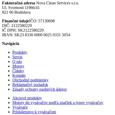
Fakturačná adresa
Nova Clean Services s.r.o.
Ul. Svornosti 11966/41
821 06 Bratislava
Finančné údaje
IČO: 57130698
DIČ: 2122580229
IČ DPH: SK2122580229
IBAN: SK23 8330 0000 0025 0331 5054
Navigácia
Produkty
Servis
O nás
Motory
Články
Kontakt
Obchodné podmienky
Reklamačný poriadok
Zásady ochrany osobných údajov
Akciové produkty
Motory do vysávačov podľa značiek a typov vysávačov
Vysávače
Príslušenstvo k vysávačom