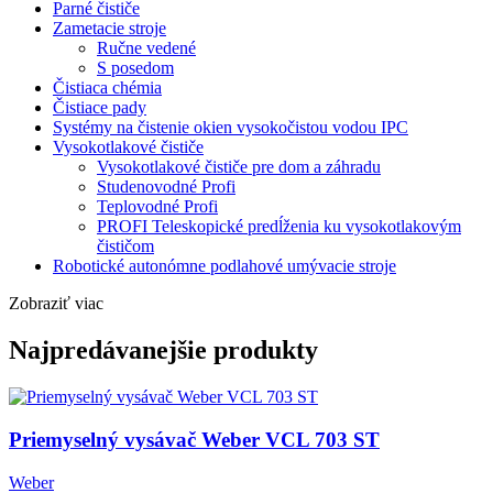
Parné čističe
Zametacie stroje
Ručne vedené
S posedom
Čistiaca chémia
Čistiace pady
Systémy na čistenie okien vysokočistou vodou IPC
Vysokotlakové čističe
Vysokotlakové čističe pre dom a záhradu
Studenovodné Profi
Teplovodné Profi
PROFI Teleskopické predĺženia ku vysokotlakovým
čističom
Robotické autonómne podlahové umývacie stroje
Zobraziť viac
Najpredávanejšie produkty
Priemyselný vysávač Weber VCL 703 ST
Weber