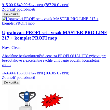
915.00 €
640.00 €
(787.20 €
)
bez DPH
s DPH
Zobraziť podrobnosti
Do košíka
Upratovací PROFI set - vozík MASTER PRO LINE
217 + komplet PROFI mop
Nova Clean
Absolútne bezkonkurenčná cena za PROFI QUALITY výbavu pre
bezdotykové a excelentne rýchle umývanie podláh. Kompletná
zos…
163.30 €
135.00 €
(166.05 €
)
bez DPH
s DPH
Zobraziť podrobnosti
Do košíka