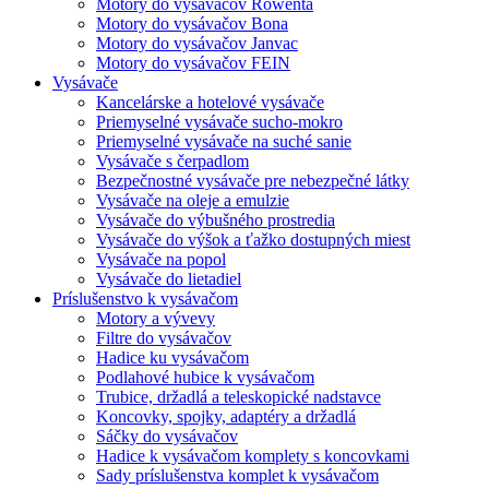
Motory do vysávačov Rowenta
Motory do vysávačov Bona
Motory do vysávačov Janvac
Motory do vysávačov FEIN
Vysávače
Kancelárske a hotelové vysávače
Priemyselné vysávače sucho-mokro
Priemyselné vysávače na suché sanie
Vysávače s čerpadlom
Bezpečnostné vysávače pre nebezpečné látky
Vysávače na oleje a emulzie
Vysávače do výbušného prostredia
Vysávače do výšok a ťažko dostupných miest
Vysávače na popol
Vysávače do lietadiel
Príslušenstvo k vysávačom
Motory a vývevy
Filtre do vysávačov
Hadice ku vysávačom
Podlahové hubice k vysávačom
Trubice, držadlá a teleskopické nadstavce
Koncovky, spojky, adaptéry a držadlá
Sáčky do vysávačov
Hadice k vysávačom komplety s koncovkami
Sady príslušenstva komplet k vysávačom