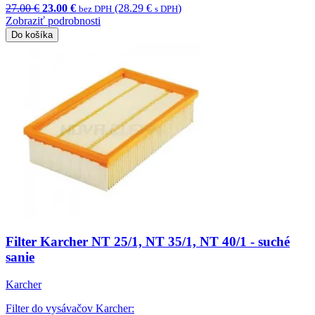
27.00 €
23.00 €
(28.29 €
)
bez DPH
s DPH
Zobraziť podrobnosti
Do košíka
Filter Karcher NT 25/1, NT 35/1, NT 40/1 - suché
sanie
Karcher
Filter do vysávačov Karcher: