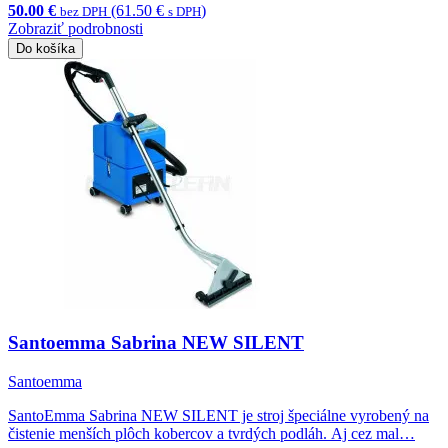
50.00 €
(61.50 €
)
bez DPH
s DPH
Zobraziť podrobnosti
Do košíka
Santoemma Sabrina NEW SILENT
Santoemma
SantoEmma Sabrina NEW SILENT je stroj špeciálne vyrobený na
čistenie menších plôch kobercov a tvrdých podláh. Aj cez mal…