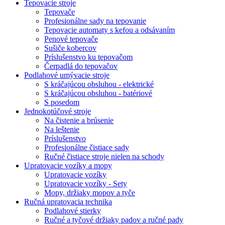
Tepovacie stroje
Tepovače
Profesionálne sady na tepovanie
Tepovacie automaty s kefou a odsávaním
Penové tepovače
Sušiče kobercov
Príslušenstvo ku tepovačom
Čerpadlá do tepovačov
Podlahové umývacie stroje
S kráčajúcou obsluhou - elektrické
S kráčajúcou obsluhou - batériové
S posedom
Jednokotúčové stroje
Na čistenie a brúsenie
Na leštenie
Príslušenstvo
Profesionálne čistiace sady
Ručné čistiace stroje nielen na schody
Upratovacie vozíky a mopy
Upratovacie vozíky
Upratovacie vozíky - Sety
Mopy, držiaky mopov a tyče
Ručná upratovacia technika
Podlahové stierky
Ručné a tyčové držiaky padov a ručné pady