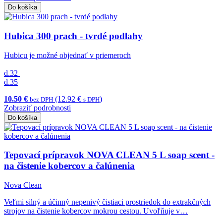
Do košíka
Hubica 300 prach - tvrdé podlahy
Hubicu je možné objednať v priemeroch
d.32
d.35
10.50 €
(12.92 €
)
bez DPH
s DPH
Zobraziť podrobnosti
Do košíka
Tepovací prípravok NOVA CLEAN 5 L soap scent -
na čistenie kobercov a čalúnenia
Nova Clean
Veľmi silný a účinný nepenivý čistiaci prostriedok do extrakčných
strojov na čistenie kobercov mokrou cestou. Uvoľňuje v…