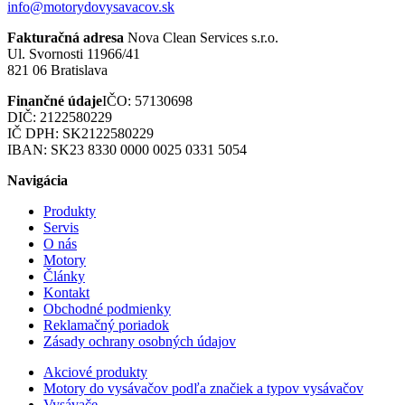
info@motorydovysavacov.sk
Fakturačná adresa
Nova Clean Services s.r.o.
Ul. Svornosti 11966/41
821 06 Bratislava
Finančné údaje
IČO: 57130698
DIČ: 2122580229
IČ DPH: SK2122580229
IBAN: SK23 8330 0000 0025 0331 5054
Navigácia
Produkty
Servis
O nás
Motory
Články
Kontakt
Obchodné podmienky
Reklamačný poriadok
Zásady ochrany osobných údajov
Akciové produkty
Motory do vysávačov podľa značiek a typov vysávačov
Vysávače