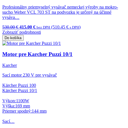
Profesionálny priemyselný vysávač nemeckej výroby na mokro-
sucho Weber VCL 703 ST na podvozku je určený na účinné
vysáva…
530.00 €
415.00 €
(510.45 €
)
bez DPH
s DPH
Zobraziť podrobnosti
Do košíka
Motor pre Karcher Puzzi 10/1
Karcher
Sací motor 230 V pre vysávač
Kärcher Puzzi 100
Kärcher Puzzi 10/1
Výkon:1100W
Výška:169 mm
Priemer spodný:144 mm
Sací…