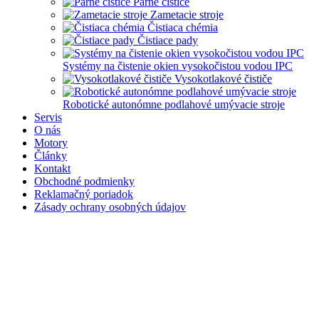
Parné čističe
Zametacie stroje
Čistiaca chémia
Čistiace pady
Systémy na čistenie okien vysokočistou vodou IPC
Vysokotlakové čističe
Robotické autonómne podlahové umývacie stroje
Servis
O nás
Motory
Články
Kontakt
Obchodné podmienky
Reklamačný poriadok
Zásady ochrany osobných údajov