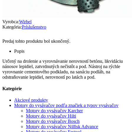
Vyrobca:
Wirbel
Kategória:
Príslušenstvo
Predaj tohto produktu bol ukončený.
Popis
Určený na drolenie a vyrovnávanie nerovností betónu, likvidáciu
nánosov lepidiel, zatvrdnutých nečistôt a pod.
Nástroj na rýchle
vyrovnanie cementového podkladu, na sanáciu podláh, na
odstraňovanie lepidiel, nerovností po latách a pod.
Kategórie
Akciové produkty
Motory do vysávačov podľa značiek a typov vysávačov
Motory do vysávačov Karcher
Motory do vysávačov Hilti
Motory do vysávačov Bosch
Motory do vysávačov Nilfisk Advance
Motory do vysávačov Festool