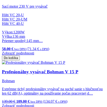
Sací motor 230 V pre vysávač
Hilti VC 20-U
Hilti VC 20-UM
Hilti VC 40-U
Výkon:1200W
Výška:136 mm
Priemer spodný:145 mm…
58.00 €
(71.34 €
)
bez DPH
s DPH
Zobraziť podrobnosti
Do košíka
Profesionálny vysávač Bohman V 15 P
Bohman
Extrémne tichý profesionálny vysávač na suché sanie s hlučnosťou
len 62 dB(A), optimálny na používanie počas pracovnej d…
139.00 €
109.00 €
(134.07 €
)
bez DPH
s DPH
Zobraziť podrobnosti