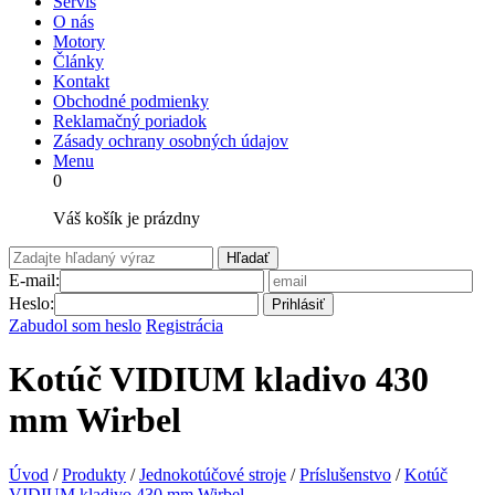
Servis
O nás
Motory
Články
Kontakt
Obchodné podmienky
Reklamačný poriadok
Zásady ochrany osobných údajov
Menu
0
Váš košík je prázdny
Hľadať
E-mail:
Heslo:
Prihlásiť
Zabudol som heslo
Registrácia
Kotúč VIDIUM kladivo 430
mm Wirbel
Úvod
/
Produkty
/
Jednokotúčové stroje
/
Príslušenstvo
/
Kotúč
VIDIUM kladivo 430 mm Wirbel