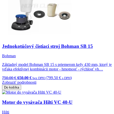
Jednokotúčový čistiaci stroj Bohman SB 15
Bohman
Základný model Bohman SB 15 s priemerom kefy 430 mm, ktorý je
vďaka efektívnej kombinácii motor - hmotnosť - rýchlosť vh…
750.00 €
650.00 €
(799.50 €
)
bez DPH
s DPH
Zobraziť podrobnosti
Do košíka
Motor do vysávača Hilti VC 40-U
Hilti