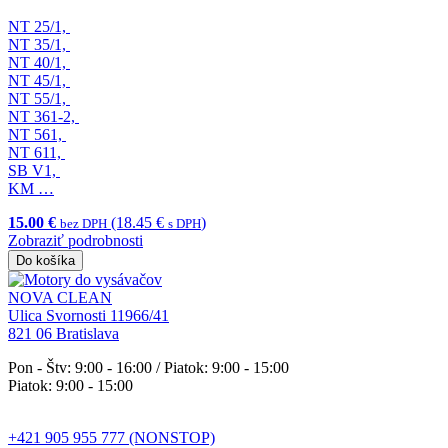
NT 25/1,
NT 35/1,
NT 40/1,
NT 45/1,
NT 55/1,
NT 361-2,
NT 561,
NT 611,
SB V1,
KM …
15.00 €
(18.45 €
)
bez DPH
s DPH
Zobraziť podrobnosti
Do košíka
NOVA CLEAN
Ulica Svornosti 11966/41
821 06 Bratislava
Pon - Štv: 9:00 - 16:00 / Piatok: 9:00 - 15:00
Piatok: 9:00 - 15:00
+421 905 955 777 (NONSTOP)