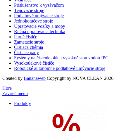
Príslušenstvo k vysávačom
Tepovacie stroje
Podlahové umývacie stroje
Jednokotúčové stroje
Upratovacie vozíky a mopy
Ručná upratovacia technika
Parné čističe
Zametacie stroje
Čistiaca chémia
Čistiace pady
Systémy na čistenie okien vysokočistou vodou IPC
Vysokotlakové čističe
Robotické autonómne podlahové umývacie stroje
Created by
Bananaweb
Copyright by NOVA CLEAN 2026
Hore
Zavrieť menu
Produkty