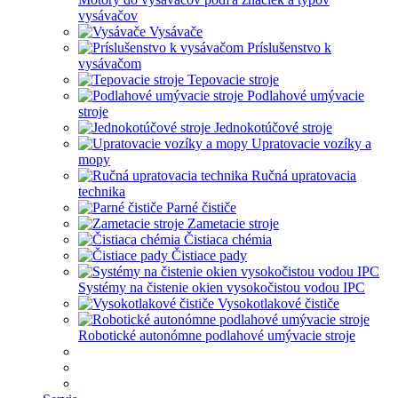
vysávačov
Vysávače
Príslušenstvo k
vysávačom
Tepovacie stroje
Podlahové umývacie
stroje
Jednokotúčové stroje
Upratovacie vozíky a
mopy
Ručná upratovacia
technika
Parné čističe
Zametacie stroje
Čistiaca chémia
Čistiace pady
Systémy na čistenie okien vysokočistou vodou IPC
Vysokotlakové čističe
Robotické autonómne podlahové umývacie stroje