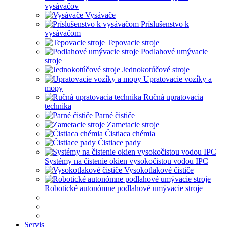
vysávačov
Vysávače
Príslušenstvo k
vysávačom
Tepovacie stroje
Podlahové umývacie
stroje
Jednokotúčové stroje
Upratovacie vozíky a
mopy
Ručná upratovacia
technika
Parné čističe
Zametacie stroje
Čistiaca chémia
Čistiace pady
Systémy na čistenie okien vysokočistou vodou IPC
Vysokotlakové čističe
Robotické autonómne podlahové umývacie stroje
Servis