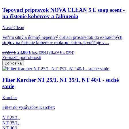
Tepovací prípravok NOVA CLEAN 5 L soap scent -
na čistenie kobercov a čalúnenia
Nova Clean
Veľmi silný a účinný nepenivý čistiaci prostriedok do extrakčných
strojov na čistenie kobercov mokrou cestou. Uvoľňuje v…
27.00 €
23.00 €
(28.29 €
)
bez DPH
s DPH
Zobraziť podrobnosti
Do košíka
Filter Karcher NT 25/1, NT 35/1, NT 40/1 - suché
sanie
Karcher
Filter do vysávačov Karcher:
NT 25/1,
NT 35/1,
NT 40/1,