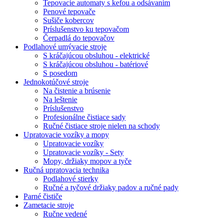
Tepovacie automaty s kefou a odsávaním
Penové tepovače
Sušiče kobercov
Príslušenstvo ku tepovačom
Čerpadlá do tepovačov
Podlahové umývacie stroje
S kráčajúcou obsluhou - elektrické
S kráčajúcou obsluhou - batériové
S posedom
Jednokotúčové stroje
Na čistenie a brúsenie
Na leštenie
Príslušenstvo
Profesionálne čistiace sady
Ručné čistiace stroje nielen na schody
Upratovacie vozíky a mopy
Upratovacie vozíky
Upratovacie vozíky - Sety
Mopy, držiaky mopov a tyče
Ručná upratovacia technika
Podlahové stierky
Ručné a tyčové držiaky padov a ručné pady
Parné čističe
Zametacie stroje
Ručne vedené