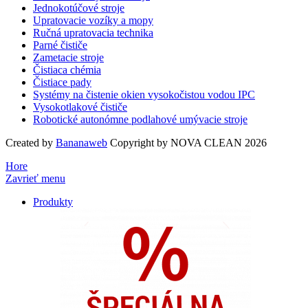
Jednokotúčové stroje
Upratovacie vozíky a mopy
Ručná upratovacia technika
Parné čističe
Zametacie stroje
Čistiaca chémia
Čistiace pady
Systémy na čistenie okien vysokočistou vodou IPC
Vysokotlakové čističe
Robotické autonómne podlahové umývacie stroje
Created by
Bananaweb
Copyright by NOVA CLEAN 2026
Hore
Zavrieť menu
Produkty