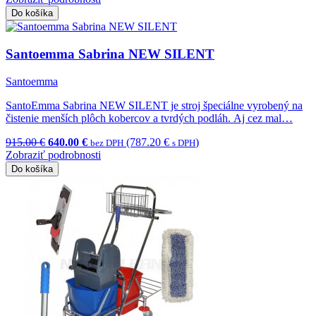
Do košíka
Santoemma Sabrina NEW SILENT
Santoemma
SantoEmma Sabrina NEW SILENT je stroj špeciálne vyrobený na
čistenie menších plôch kobercov a tvrdých podláh. Aj cez mal…
915.00 €
640.00 €
(787.20 €
)
bez DPH
s DPH
Zobraziť podrobnosti
Do košíka