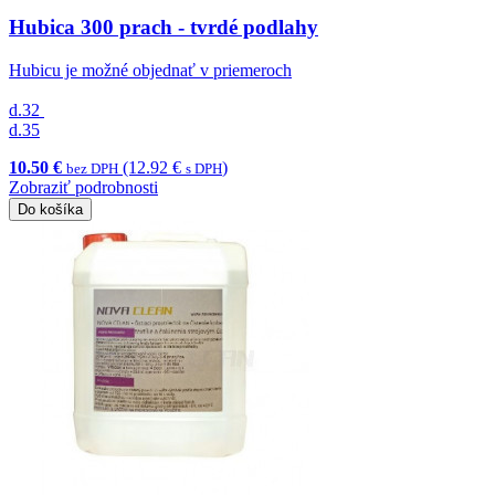
Hubica 300 prach - tvrdé podlahy
Hubicu je možné objednať v priemeroch
d.32
d.35
10.50 €
(12.92 €
)
bez DPH
s DPH
Zobraziť podrobnosti
Do košíka