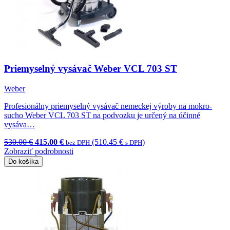
Priemyselný vysávač Weber VCL 703 ST
Weber
Profesionálny priemyselný vysávač nemeckej výroby na mokro-
sucho Weber VCL 703 ST na podvozku je určený na účinné
vysáva…
530.00 €
415.00 €
(510.45 €
)
bez DPH
s DPH
Zobraziť podrobnosti
Do košíka