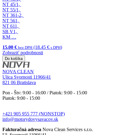
NT 45/1,
NT 55/1,
NT 361-2,
NT 561,
NT 611,
SB V1,
KM …
15.00 €
(18.45 €
)
bez DPH
s DPH
Zobraziť podrobnosti
Do košíka
NOVA CLEAN
Ulica Svornosti 11966/41
821 06 Bratislava
Pon - Štv: 9:00 - 16:00 / Piatok: 9:00 - 15:00
Piatok: 9:00 - 15:00
+421 905 955 777 (NONSTOP)
info@motorydovysavacov.sk
Fakturačná adresa
Nova Clean Services s.r.o.
Ul. Svornosti 11966/41