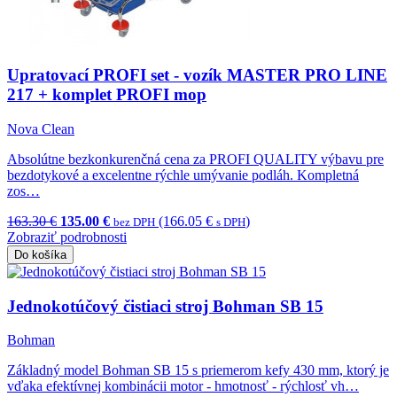
Upratovací PROFI set - vozík MASTER PRO LINE
217 + komplet PROFI mop
Nova Clean
Absolútne bezkonkurenčná cena za PROFI QUALITY výbavu pre
bezdotykové a excelentne rýchle umývanie podláh. Kompletná
zos…
163.30 €
135.00 €
(166.05 €
)
bez DPH
s DPH
Zobraziť podrobnosti
Do košíka
Jednokotúčový čistiaci stroj Bohman SB 15
Bohman
Základný model Bohman SB 15 s priemerom kefy 430 mm, ktorý je
vďaka efektívnej kombinácii motor - hmotnosť - rýchlosť vh…