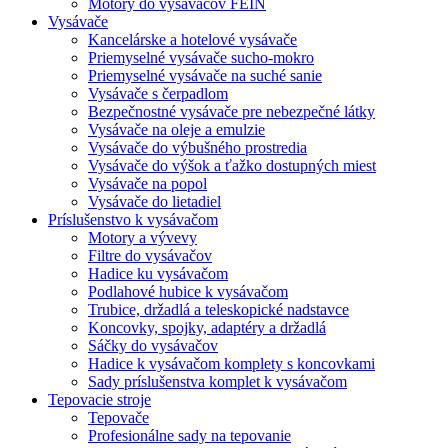
Motory do vysávačov FEIN
Vysávače
Kancelárske a hotelové vysávače
Priemyselné vysávače sucho-mokro
Priemyselné vysávače na suché sanie
Vysávače s čerpadlom
Bezpečnostné vysávače pre nebezpečné látky
Vysávače na oleje a emulzie
Vysávače do výbušného prostredia
Vysávače do výšok a ťažko dostupných miest
Vysávače na popol
Vysávače do lietadiel
Príslušenstvo k vysávačom
Motory a vývevy
Filtre do vysávačov
Hadice ku vysávačom
Podlahové hubice k vysávačom
Trubice, držadlá a teleskopické nadstavce
Koncovky, spojky, adaptéry a držadlá
Sáčky do vysávačov
Hadice k vysávačom komplety s koncovkami
Sady príslušenstva komplet k vysávačom
Tepovacie stroje
Tepovače
Profesionálne sady na tepovanie