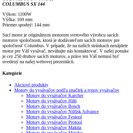
COLUMBUS SX 144
Výkon: 1100W
Výška: 169 mm
Priemer spodný: 144 mm
Sací motor je originálnym motorom svetového výrobcu sacích
motorov spoločnosti, ktorá je dodávateľom sacích motorov pre
spoločnosť Columbus. V prípade, že na našich stránkach nenájdete
motor pre Váš vysávač, neváhajte nás kontaktovať. V našej ponuke
je cez 250 druhov sacích motorov, a práve ten Váš nemusí byť
uvedený na našej webovej prezentácii.
Kategórie
Akciové produkty
Motory do vysávačov podľa značiek a typov vysávačov
Motory do vysávačov Karcher
Motory do vysávačov Hilti
Motory do vysávačov Bosch
Motory do vysávačov Nilfisk Advance
Motory do vysávačov Festool
Motory do vysávačov Protool
Motory do vysávačov Makita
Motory do vysávačov Metabo