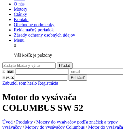
O nás
Motory
Články
Kontakt
Obchodné podmienky
Reklamačný poriadok
Zásady ochrany osobných údajov
Menu
0
Váš košík je prázdny
Hľadať
E-mail:
Heslo:
Prihlásiť
Zabudol som heslo
Registrácia
Motor do vysávača
COLUMBUS SW 52
Úvod
/
Produkty
/
Motory do vysávačov podľa značiek a typov
vysávačov
/
Motory do vysávačov Columbus
/
Motor do vysávača