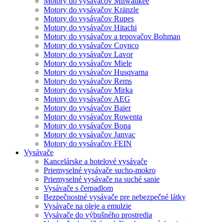
Motory do vysávačov Milwaukee
Motory do vysávačov Kränzle
Motory do vysávačov Rupes
Motory do vysávačov Hitachi
Motory do vysávačov a tepovačov Bohman
Motory do vysávačov Coynco
Motory do vysávačov Lavor
Motory do vysávačov Miele
Motory do vysávačov Husqvarna
Motory do vysávačov Rems
Motory do vysávačov Mirka
Motory do vysávačov AEG
Motory do vysávačov Baier
Motory do vysávačov Rowenta
Motory do vysávačov Bona
Motory do vysávačov Janvac
Motory do vysávačov FEIN
Vysávače
Kancelárske a hotelové vysávače
Priemyselné vysávače sucho-mokro
Priemyselné vysávače na suché sanie
Vysávače s čerpadlom
Bezpečnostné vysávače pre nebezpečné látky
Vysávače na oleje a emulzie
Vysávače do výbušného prostredia