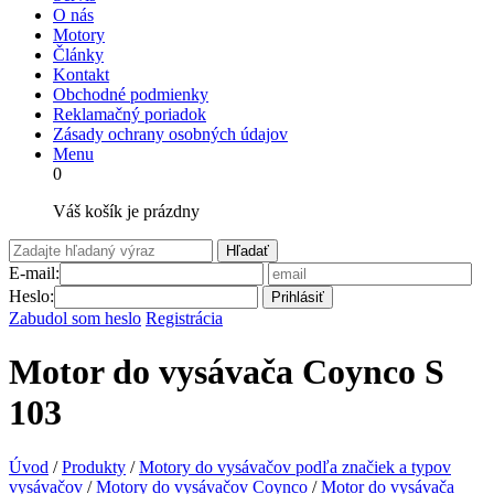
O nás
Motory
Články
Kontakt
Obchodné podmienky
Reklamačný poriadok
Zásady ochrany osobných údajov
Menu
0
Váš košík je prázdny
Hľadať
E-mail:
Heslo:
Prihlásiť
Zabudol som heslo
Registrácia
Motor do vysávača Coynco S
103
Úvod
/
Produkty
/
Motory do vysávačov podľa značiek a typov
vysávačov
/
Motory do vysávačov Coynco
/
Motor do vysávača