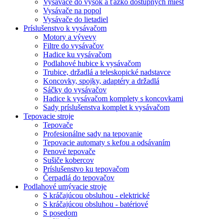
Vysávače do výšok a ťažko dostupných miest
Vysávače na popol
Vysávače do lietadiel
Príslušenstvo k vysávačom
Motory a vývevy
Filtre do vysávačov
Hadice ku vysávačom
Podlahové hubice k vysávačom
Trubice, držadlá a teleskopické nadstavce
Koncovky, spojky, adaptéry a držadlá
Sáčky do vysávačov
Hadice k vysávačom komplety s koncovkami
Sady príslušenstva komplet k vysávačom
Tepovacie stroje
Tepovače
Profesionálne sady na tepovanie
Tepovacie automaty s kefou a odsávaním
Penové tepovače
Sušiče kobercov
Príslušenstvo ku tepovačom
Čerpadlá do tepovačov
Podlahové umývacie stroje
S kráčajúcou obsluhou - elektrické
S kráčajúcou obsluhou - batériové
S posedom