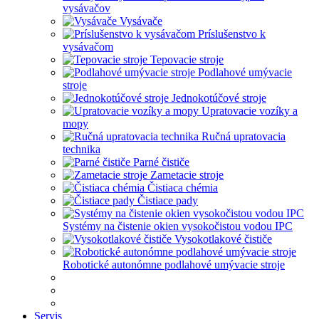
vysávačov
Vysávače
Príslušenstvo k
vysávačom
Tepovacie stroje
Podlahové umývacie
stroje
Jednokotúčové stroje
Upratovacie vozíky a
mopy
Ručná upratovacia
technika
Parné čističe
Zametacie stroje
Čistiaca chémia
Čistiace pady
Systémy na čistenie okien vysokočistou vodou IPC
Vysokotlakové čističe
Robotické autonómne podlahové umývacie stroje
Servis