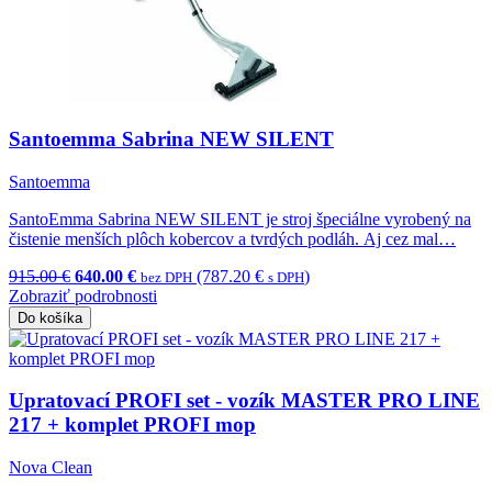
Santoemma Sabrina NEW SILENT
Santoemma
SantoEmma Sabrina NEW SILENT je stroj špeciálne vyrobený na
čistenie menších plôch kobercov a tvrdých podláh. Aj cez mal…
915.00 €
640.00 €
(787.20 €
)
bez DPH
s DPH
Zobraziť podrobnosti
Do košíka
Upratovací PROFI set - vozík MASTER PRO LINE
217 + komplet PROFI mop
Nova Clean