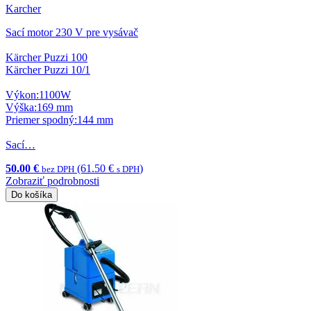
Karcher
Sací motor 230 V pre vysávač
Kärcher Puzzi 100
Kärcher Puzzi 10/1
Výkon:1100W
Výška:169 mm
Priemer spodný:144 mm
Sací…
50.00 €
(61.50 €
)
bez DPH
s DPH
Zobraziť podrobnosti
Do košíka