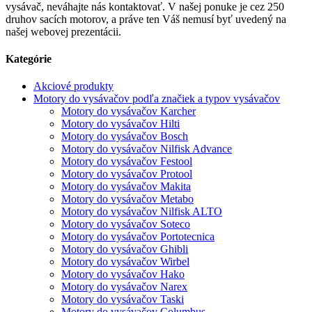
vysávač, neváhajte nás kontaktovať. V našej ponuke je cez 250
druhov sacích motorov, a práve ten Váš nemusí byť uvedený na
našej webovej prezentácii.
Kategórie
Akciové produkty
Motory do vysávačov podľa značiek a typov vysávačov
Motory do vysávačov Karcher
Motory do vysávačov Hilti
Motory do vysávačov Bosch
Motory do vysávačov Nilfisk Advance
Motory do vysávačov Festool
Motory do vysávačov Protool
Motory do vysávačov Makita
Motory do vysávačov Metabo
Motory do vysávačov Nilfisk ALTO
Motory do vysávačov Soteco
Motory do vysávačov Portotecnica
Motory do vysávačov Ghibli
Motory do vysávačov Wirbel
Motory do vysávačov Hako
Motory do vysávačov Narex
Motory do vysávačov Taski
Motory do vysávačov Columbus