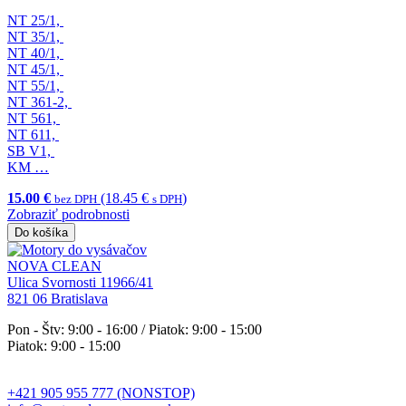
NT 25/1,
NT 35/1,
NT 40/1,
NT 45/1,
NT 55/1,
NT 361-2,
NT 561,
NT 611,
SB V1,
KM …
15.00 €
(18.45 €
)
bez DPH
s DPH
Zobraziť podrobnosti
Do košíka
NOVA CLEAN
Ulica Svornosti 11966/41
821 06 Bratislava
Pon - Štv: 9:00 - 16:00 / Piatok: 9:00 - 15:00
Piatok: 9:00 - 15:00
+421 905 955 777 (NONSTOP)