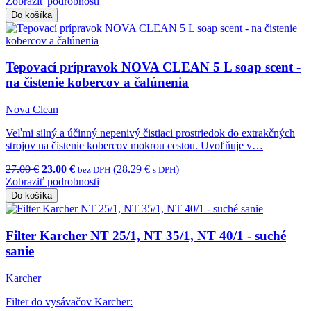
Zobraziť podrobnosti
Do košíka
Tepovací prípravok NOVA CLEAN 5 L soap scent -
na čistenie kobercov a čalúnenia
Nova Clean
Veľmi silný a účinný nepenivý čistiaci prostriedok do extrakčných
strojov na čistenie kobercov mokrou cestou. Uvoľňuje v…
27.00 €
23.00 €
(28.29 €
)
bez DPH
s DPH
Zobraziť podrobnosti
Do košíka
Filter Karcher NT 25/1, NT 35/1, NT 40/1 - suché
sanie
Karcher
Filter do vysávačov Karcher: