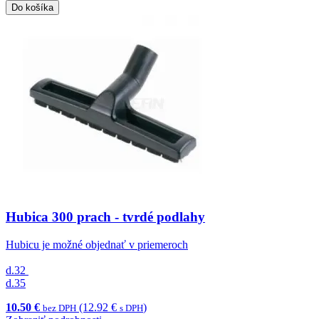
Do košíka
Hubica 300 prach - tvrdé podlahy
Hubicu je možné objednať v priemeroch
d.32
d.35
10.50 €
(12.92 €
)
bez DPH
s DPH