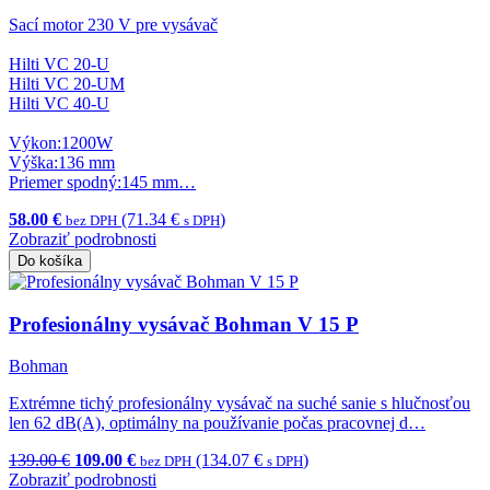
Sací motor 230 V pre vysávač
Hilti VC 20-U
Hilti VC 20-UM
Hilti VC 40-U
Výkon:1200W
Výška:136 mm
Priemer spodný:145 mm…
58.00 €
(71.34 €
)
bez DPH
s DPH
Zobraziť podrobnosti
Do košíka
Profesionálny vysávač Bohman V 15 P
Bohman
Extrémne tichý profesionálny vysávač na suché sanie s hlučnosťou
len 62 dB(A), optimálny na používanie počas pracovnej d…
139.00 €
109.00 €
(134.07 €
)
bez DPH
s DPH
Zobraziť podrobnosti