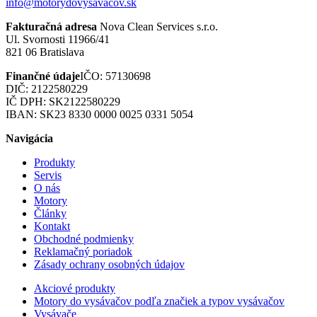
info@motorydovysavacov.sk
Fakturačná adresa
Nova Clean Services s.r.o.
Ul. Svornosti 11966/41
821 06 Bratislava
Finančné údaje
IČO: 57130698
DIČ: 2122580229
IČ DPH: SK2122580229
IBAN: SK23 8330 0000 0025 0331 5054
Navigácia
Produkty
Servis
O nás
Motory
Články
Kontakt
Obchodné podmienky
Reklamačný poriadok
Zásady ochrany osobných údajov
Akciové produkty
Motory do vysávačov podľa značiek a typov vysávačov
Vysávače