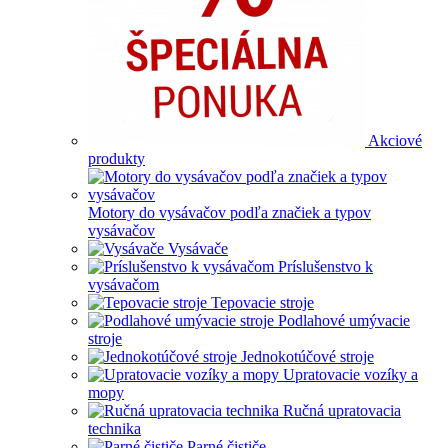
Akciové
produkty
Motory do vysávačov podľa značiek a typov
vysávačov
Vysávače
Príslušenstvo k
vysávačom
Tepovacie stroje
Podlahové umývacie
stroje
Jednokotúčové stroje
Upratovacie vozíky a
mopy
Ručná upratovacia
technika
Parné čističe