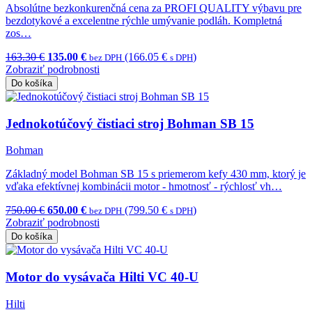
Absolútne bezkonkurenčná cena za PROFI QUALITY výbavu pre
bezdotykové a excelentne rýchle umývanie podláh. Kompletná
zos…
163.30 €
135.00 €
(166.05 €
)
bez DPH
s DPH
Zobraziť podrobnosti
Do košíka
Jednokotúčový čistiaci stroj Bohman SB 15
Bohman
Základný model Bohman SB 15 s priemerom kefy 430 mm, ktorý je
vďaka efektívnej kombinácii motor - hmotnosť - rýchlosť vh…
750.00 €
650.00 €
(799.50 €
)
bez DPH
s DPH
Zobraziť podrobnosti
Do košíka
Motor do vysávača Hilti VC 40-U
Hilti