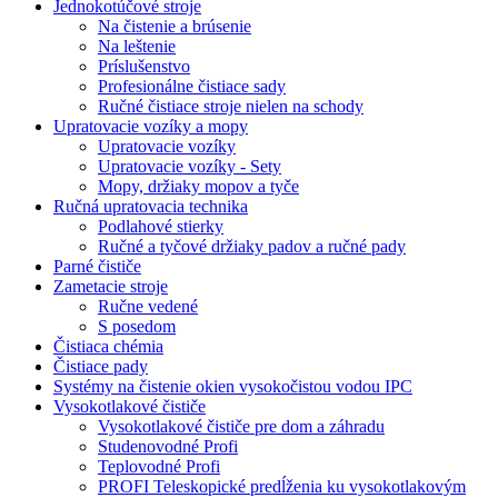
Jednokotúčové stroje
Na čistenie a brúsenie
Na leštenie
Príslušenstvo
Profesionálne čistiace sady
Ručné čistiace stroje nielen na schody
Upratovacie vozíky a mopy
Upratovacie vozíky
Upratovacie vozíky - Sety
Mopy, držiaky mopov a tyče
Ručná upratovacia technika
Podlahové stierky
Ručné a tyčové držiaky padov a ručné pady
Parné čističe
Zametacie stroje
Ručne vedené
S posedom
Čistiaca chémia
Čistiace pady
Systémy na čistenie okien vysokočistou vodou IPC
Vysokotlakové čističe
Vysokotlakové čističe pre dom a záhradu
Studenovodné Profi
Teplovodné Profi
PROFI Teleskopické predĺženia ku vysokotlakovým