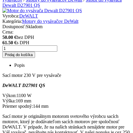
Dewalt D27901 QS
Vyrobca:
DeWALT
Kategória:
Motory do vysávačov DeWalt
Dostupnosť:
Skladom
Cena:
50.00 €
bez DPH
61.50 €
s DPH
Pridaj do košíka
Popis
Sací motor 230 V pre vysávače
DeWALT D27901 QS
Výkon:1100 W
Výška:169 mm
Priemer spodný:144 mm
Sací motor je originálnym motorom svetového výrobcu sacích
motorov, ktorý je dodávateľom sacích motorov pre spoločnosť
DeWALT. V prípade, že na našich stránkach nenájdete motor pre
Váš vysávač, neváhajte nás kontaktovať. V našej ponuke je cez 250