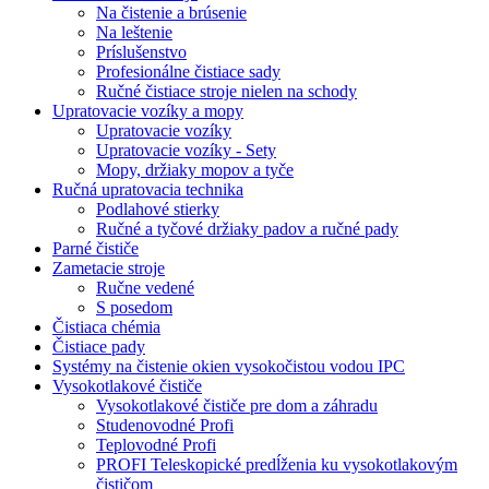
Na čistenie a brúsenie
Na leštenie
Príslušenstvo
Profesionálne čistiace sady
Ručné čistiace stroje nielen na schody
Upratovacie vozíky a mopy
Upratovacie vozíky
Upratovacie vozíky - Sety
Mopy, držiaky mopov a tyče
Ručná upratovacia technika
Podlahové stierky
Ručné a tyčové držiaky padov a ručné pady
Parné čističe
Zametacie stroje
Ručne vedené
S posedom
Čistiaca chémia
Čistiace pady
Systémy na čistenie okien vysokočistou vodou IPC
Vysokotlakové čističe
Vysokotlakové čističe pre dom a záhradu
Studenovodné Profi
Teplovodné Profi
PROFI Teleskopické predĺženia ku vysokotlakovým
čističom