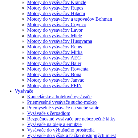
Motory do vysávačov Kränzle
Motory do vysávačov Rupes
Motory do vysávačov Hitachi
Motory do vysávačov a tepovačov Bohman
Motory do vysávačov Coynco
Motory do vysávačov Lavor
Motory do vysávačov Miele
Motory do vysávačov Husqvarna
Motory do vysávačov Rems
Motory do vysávačov Mirka
Motory do vysávačov AEG
Motory do vysávačov Baier
Motory do vysávačov Rowenta
Motory do vysávačov Bona
Motory do vysávačov Janvac
Motory do vysávačov FEIN
Vysávače
Kancelárske a hotelové vysávače
Priemyselné vysávače sucho-mokro
Priemyselné vysávače na suché sanie
Vysávače s čerpadlom
Bezpečnostné vysávače pre nebezpečné látky
Vysávače na oleje a emulzie
Vysávače do výbušného prostredia
Vysávače do výšok a ťažko dostupných miest