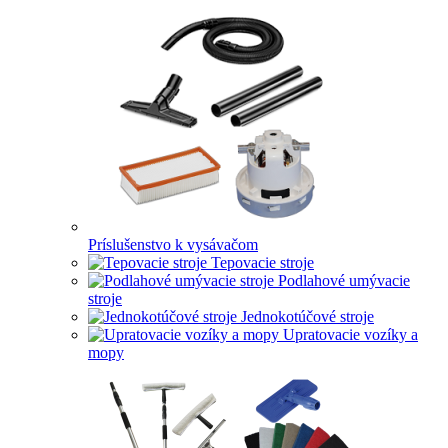
Príslušenstvo k vysávačom
Tepovacie stroje
Podlahové umývacie
stroje
Jednokotúčové stroje
Upratovacie vozíky a
mopy