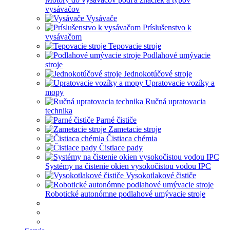
vysávačov
Vysávače
Príslušenstvo k
vysávačom
Tepovacie stroje
Podlahové umývacie
stroje
Jednokotúčové stroje
Upratovacie vozíky a
mopy
Ručná upratovacia
technika
Parné čističe
Zametacie stroje
Čistiaca chémia
Čistiace pady
Systémy na čistenie okien vysokočistou vodou IPC
Vysokotlakové čističe
Robotické autonómne podlahové umývacie stroje