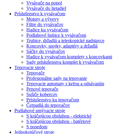
Vysávače na popol
Vysávače do lietadiel
Príslušenstvo k vysávačom
Motory a vývevy
Filtre do vysávačov
Hadice ku vysávačom
Podlahové hubice k vysávačom
Trubice, držadlá a teleskopické nadstavce
Koncovky, spojky, adaptéry a držadlá
Sáčky do vysávačov
Hadice k vysávačom komplety s koncovkami
Sady príslušenstva komplet k vysávačom
Tepovacie stroje
Tepovače
Profesionálne sady na tepovanie
Tepovacie automaty s kefou a odsávaním
Penové tepovače
Sušiče kobercov
Príslušenstvo ku tepovačom
Čerpadlá do tepovačov
Podlahové umývacie stroje
S kráčajúcou obsluhou - elektrické
S kráčajúcou obsluhou - batériové
S posedom
Jednokotúčové stroje