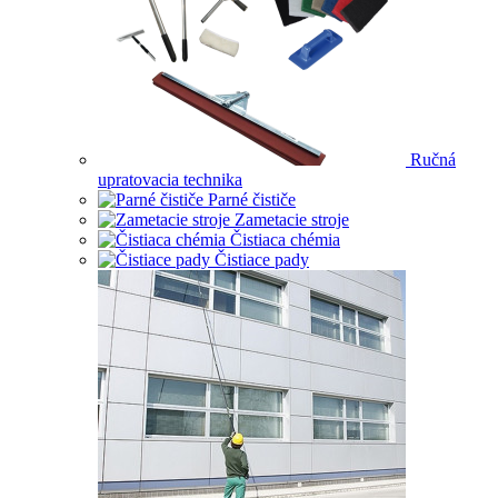
Ručná
upratovacia technika
Parné čističe
Zametacie stroje
Čistiaca chémia
Čistiace pady