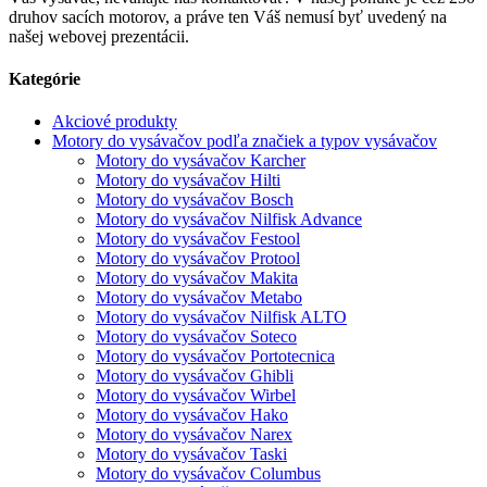
druhov sacích motorov, a práve ten Váš nemusí byť uvedený na
našej webovej prezentácii.
Kategórie
Akciové produkty
Motory do vysávačov podľa značiek a typov vysávačov
Motory do vysávačov Karcher
Motory do vysávačov Hilti
Motory do vysávačov Bosch
Motory do vysávačov Nilfisk Advance
Motory do vysávačov Festool
Motory do vysávačov Protool
Motory do vysávačov Makita
Motory do vysávačov Metabo
Motory do vysávačov Nilfisk ALTO
Motory do vysávačov Soteco
Motory do vysávačov Portotecnica
Motory do vysávačov Ghibli
Motory do vysávačov Wirbel
Motory do vysávačov Hako
Motory do vysávačov Narex
Motory do vysávačov Taski
Motory do vysávačov Columbus