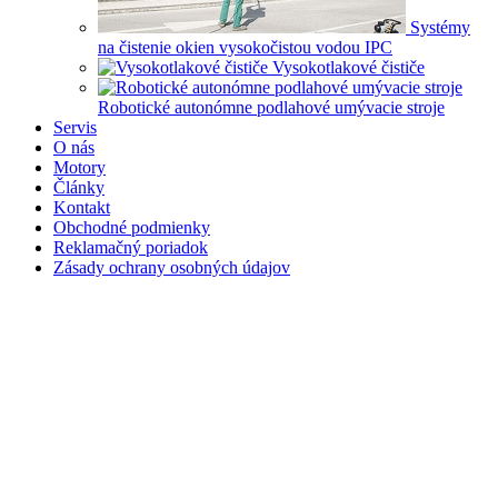
Systémy
na čistenie okien vysokočistou vodou IPC
Vysokotlakové čističe
Robotické autonómne podlahové umývacie stroje
Servis
O nás
Motory
Články
Kontakt
Obchodné podmienky
Reklamačný poriadok
Zásady ochrany osobných údajov