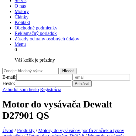
Servis
O nás
Motory
Články
Kontakt
Obchodné podmienky
Reklamačný poriadok
Zásady ochrany osobných údajov
Menu
0
Váš košík je prázdny
Hľadať
E-mail:
Heslo:
Prihlásiť
Zabudol som heslo
Registrácia
Motor do vysávača Dewalt
D27901 QS
Úvod
/
Produkty
/
Motory do vysávačov podľa značiek a typov
vysávačov
/
Motory do vysávačov DeWalt
/
Motor do vysávača