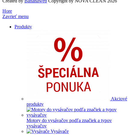
Created by
Bananaweb
Copyright by NOVA CLEAN 2026
Hore
Zavrieť menu
Produkty
Akciové
produkty
Motory do vysávačov podľa značiek a typov
vysávačov
Vysávače