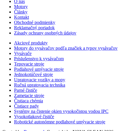
O nás
Motory
Články
Kontakt
Obchodné podmienky
Reklamačný poriadok
Zásady ochrany osobných údajov
Akciové produkty
Motory do vysávačov podľa značiek a typov vysávačov
Vysávače
Príslušenstvo k vysávačom
Tepovacie stroje
Podlahové umývacie stroje
Jednokotúčové stroje
Upratovacie vozíky a mopy
Ručná upratovacia technika
Parné čističe
Zametacie stroje
Čistiaca chémia
Čistiace pady
Systémy na čistenie okien vysokočistou vodou IPC
Vysokotlakové čističe
Robotické autonómne podlahové umývacie stroje