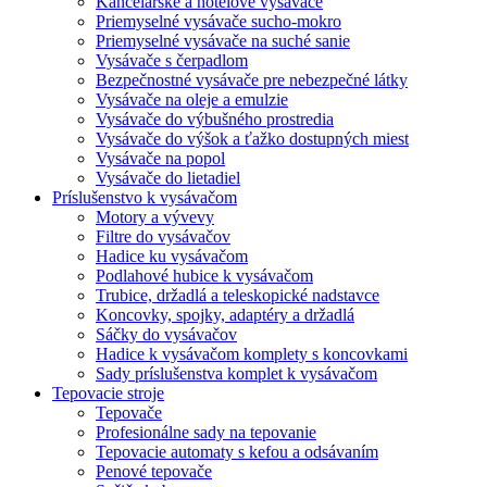
Kancelárske a hotelové vysávače
Priemyselné vysávače sucho-mokro
Priemyselné vysávače na suché sanie
Vysávače s čerpadlom
Bezpečnostné vysávače pre nebezpečné látky
Vysávače na oleje a emulzie
Vysávače do výbušného prostredia
Vysávače do výšok a ťažko dostupných miest
Vysávače na popol
Vysávače do lietadiel
Príslušenstvo k vysávačom
Motory a vývevy
Filtre do vysávačov
Hadice ku vysávačom
Podlahové hubice k vysávačom
Trubice, držadlá a teleskopické nadstavce
Koncovky, spojky, adaptéry a držadlá
Sáčky do vysávačov
Hadice k vysávačom komplety s koncovkami
Sady príslušenstva komplet k vysávačom
Tepovacie stroje
Tepovače
Profesionálne sady na tepovanie
Tepovacie automaty s kefou a odsávaním
Penové tepovače