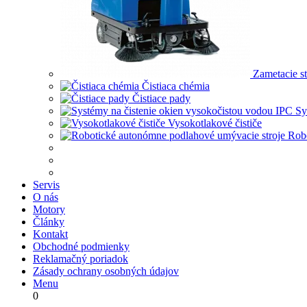
Zametacie st
Čistiaca chémia
Čistiace pady
Sy
Vysokotlakové čističe
Robo
Servis
O nás
Motory
Články
Kontakt
Obchodné podmienky
Reklamačný poriadok
Zásady ochrany osobných údajov
Menu
0