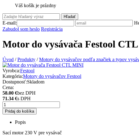
Váš košík je prázdny
Hľadať
E-mail:
He
Zabudol som heslo
Registrácia
Motor do vysávača Festool CT
Úvod
/
Produkty
/
Motory do vysávačov podľa značiek a typov vysá
Vyrobca:
Festool
Kategória:
Motory do vysávačov Festool
Dostupnosť:
Skladom
Cena:
58.00 €
bez DPH
71.34 €
s DPH
Pridaj do košíka
Popis
Sací motor 230 V pre vysávač