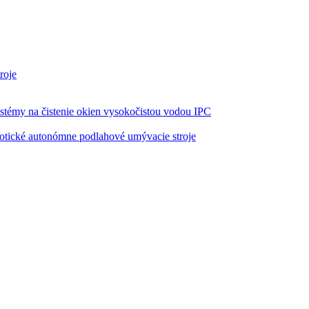
roje
stémy na čistenie okien vysokočistou vodou IPC
tické autonómne podlahové umývacie stroje