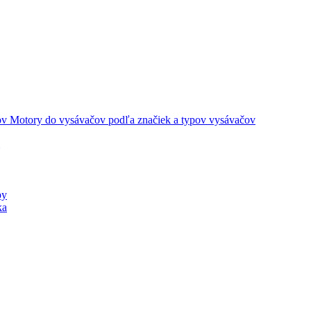
Motory do vysávačov podľa značiek a typov vysávačov
py
ka