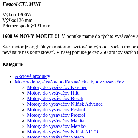
Festool CTL MINI
Výkon:1300W
Výška:126 mm
Priemer spodný:131 mm
1600 W NOVÝ MODEL!!
! V ponuke máme do týchto vysávačov 
Sací motor je originálnym motorom svetového výrobcu sacích motorov
neváhajte nás kontaktovať. V našej ponuke je cez 250 druhov sacích 
Kategórie
Akciové produkty
Motory do vysávačov podľa značiek a typov vysávačov
Motory do vysávačov Karcher
Motory do vysávačov Hilti
Motory do vysávačov Bosch
Motory do vysávačov Nilfisk Advance
Motory do vysávačov Festool
Motory do vysávačov Protool
Motory do vysávačov Makita
Motory do vysávačov Metabo
Motory do vysávačov Nilfisk ALTO
Motory do vysávačov Soteco