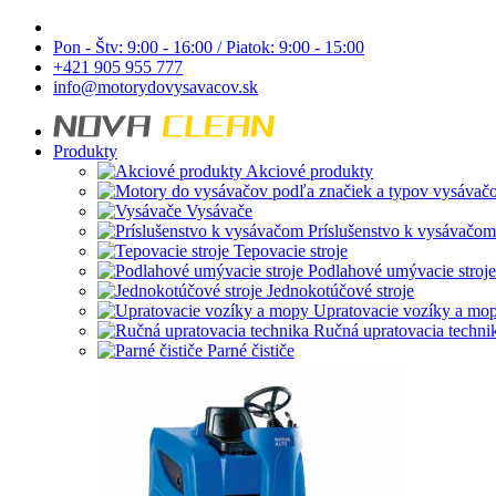
Pon - Štv: 9:00 - 16:00 / Piatok: 9:00 - 15:00
+421 905 955 777
info@motorydovysavacov.sk
Produkty
Akciové produkty
Vysávače
Príslušenstvo k vysávačom
Tepovacie stroje
Podlahové umývacie stroje
Jednokotúčové stroje
Upratovacie vozíky a mo
Ručná upratovacia techni
Parné čističe