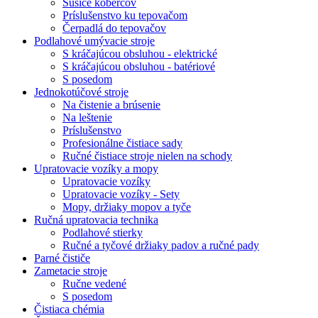
Sušiče kobercov
Príslušenstvo ku tepovačom
Čerpadlá do tepovačov
Podlahové umývacie stroje
S kráčajúcou obsluhou - elektrické
S kráčajúcou obsluhou - batériové
S posedom
Jednokotúčové stroje
Na čistenie a brúsenie
Na leštenie
Príslušenstvo
Profesionálne čistiace sady
Ručné čistiace stroje nielen na schody
Upratovacie vozíky a mopy
Upratovacie vozíky
Upratovacie vozíky - Sety
Mopy, držiaky mopov a tyče
Ručná upratovacia technika
Podlahové stierky
Ručné a tyčové držiaky padov a ručné pady
Parné čističe
Zametacie stroje
Ručne vedené
S posedom
Čistiaca chémia