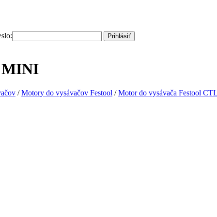
slo:
Prihlásiť
L MINI
vačov
/
Motory do vysávačov Festool
/
Motor do vysávača Festool CT