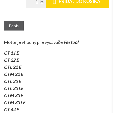
PRIDAJ DO KOŠÍKA
Popis
Motor je vhodný pre vysávače
Festool
CT 11 E
CT 22 E
CTL 22 E
CTM 22 E
CTL 33 E
CTL 33 LE
CTM 33 E
CTM 33 LE
CT 44 E