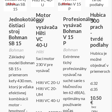
Hubica
Motor
Profesionálny
Jednokotúčový
300
do
vysávač
čistiaci
prach
vysávača
Bohman
stroj
-
Hilti
V 15
Bohman
tvrdé
VC
P
SB 15
podlahy
40-U
Bohman
Bohman
Hilti
Hubicu je
Extrémne
Základný
Sací motor
možné
tichý
model Bohman
230 V pre
objednať v
profesionálny
SB 15 s
vysávač
priemeroch
vysávač na
priemerom
suché sanie s
kefy 430 mm,
Hilti VC 20-U
d.32
hlučnosťou
ktorý je vďaka
Hilti VC 20-
d.35
len 62 dB(A),
efektívnej
UM
10.50
optimálny na
kombinácii
Hilti VC 40-U
€
používanie
motor -
bez
počas
hmotnosť -
DPH