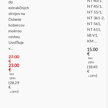
NT 40/1,
do
NT 45/1,
extrakčných
NT 55/1,
strojov na
NT 361-2,
čistenie
NT 561,
kobercov
NT 611,
mokrou
SB V1,
cestou.
KM …
Uvoľňuje
v…
15.00
€
27.00
bez
€
DPH
23.00
(18.45
€
€
bez
)
s DPH
DPH
(28.29
€
)
s DPH