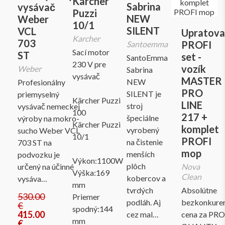
Karcher
Sabrina
vysávač
Puzzi
NEW
Weber
10/1
SILENT
VCL
Upratova
Karcher
703
PROFI
Santoemma
Sací motor
ST
set -
SantoEmma
230 V pre
vozík
Weber
Sabrina
vysávač
MASTER
NEW
Profesionálny
PRO
SILENT je
priemyselný
Kärcher Puzzi
LINE
stroj
vysávač nemeckej
100
217 +
špeciálne
výroby na mokro-
Kärcher Puzzi
komplet
vyrobený
sucho Weber VCL
10/1
PROFI
na čistenie
703 ST na
mop
menších
podvozku je
Výkon:1100W
plôch
určený na účinné
Nova
Výška:169
Clean
kobercov a
vysáva…
mm
tvrdých
Absolútne
530.00
Priemer
podláh. Aj
bezkonkure
€
spodný:144
415.00
cez mal…
cena za PRO
mm
€