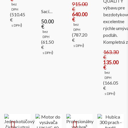
QUALITY
915.00
bez
výbavu pre
€
DPH
Sací…
640.00
(510.45
bezdotykov
€
€
50.00
excelentne
)
bez
s DPH
€
rýchle umýv
DPH
bez
(787.20
podláh.
DPH
€
(61.50
Kompletná 
)
s DPH
€
163.30
)
s DPH
€
135.00
€
bez
DPH
(166.05
€
)
s DPH