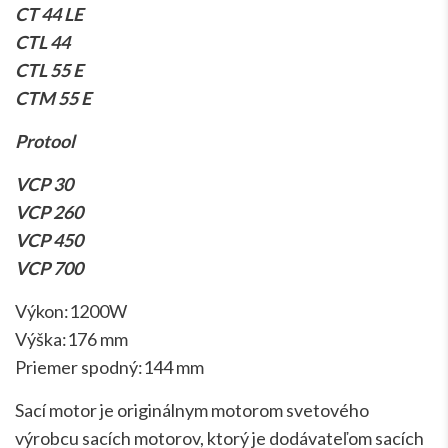
CT 44 LE
CTL 44
CTL 55 E
CTM 55 E
Protool
VCP 30
VCP 260
VCP 450
VCP 700
Výkon:1200W
Výška:176 mm
Priemer spodný:144 mm
Sací motor je originálnym motorom svetového
výrobcu sacích motorov, ktorý je dodávateľom sacích