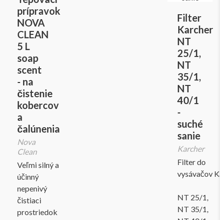
prípravok
Filter
NOVA
Karcher
CLEAN
NT
5 L
25/1,
soap
NT
scent
35/1,
- na
NT
čistenie
40/1
kobercov
-
a
suché
čalúnenia
sanie
Nova
Karcher
Clean
Filter do
Veľmi silný a
vysávačov K
účinný
nepenivý
NT 25/1,
čistiaci
NT 35/1,
prostriedok