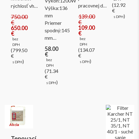
Výkon:1200W
(12.92
pracovnej d…
rýchlosť vh…
Výška:136
€
mm
139.00
)
750.00
s DPH
€
€
Priemer
109.00
650.00
spodný:145
€
€
mm…
bez
bez
DPH
DPH
58.00
(134.07
(799.50
€
€
€
bez
)
)
s DPH
s DPH
DPH
(71.34
€
)
s DPH
Tepovací