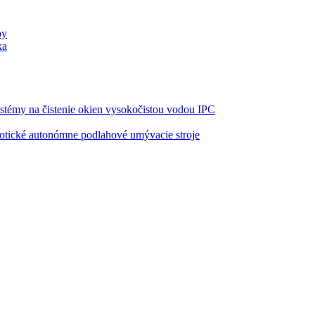
py
ka
stémy na čistenie okien vysokočistou vodou IPC
tické autonómne podlahové umývacie stroje