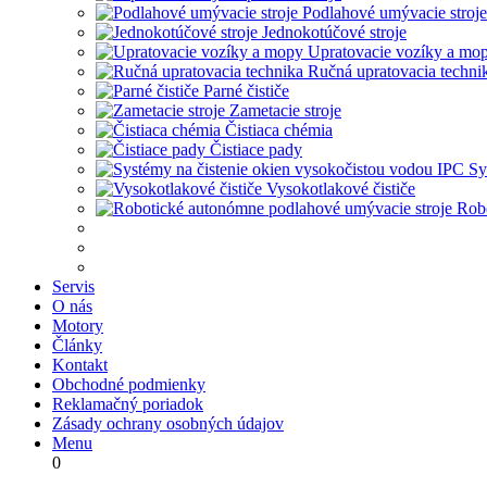
Podlahové umývacie stroje
Jednokotúčové stroje
Upratovacie vozíky a mo
Ručná upratovacia techni
Parné čističe
Zametacie stroje
Čistiaca chémia
Čistiace pady
Sy
Vysokotlakové čističe
Robo
Servis
O nás
Motory
Články
Kontakt
Obchodné podmienky
Reklamačný poriadok
Zásady ochrany osobných údajov
Menu
0