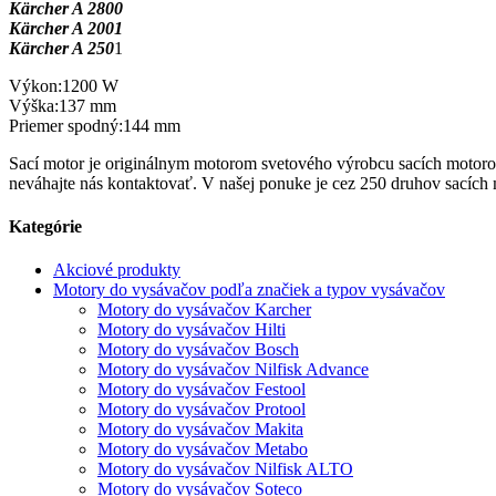
Kärcher A 2800
Kärcher A 2001
Kärcher A 250
1
Výkon:1200 W
Výška:137 mm
Priemer spodný:144 mm
Sací motor je originálnym motorom svetového výrobcu sacích motorov
neváhajte nás kontaktovať. V našej ponuke je cez 250 druhov sacích 
Kategórie
Akciové produkty
Motory do vysávačov podľa značiek a typov vysávačov
Motory do vysávačov Karcher
Motory do vysávačov Hilti
Motory do vysávačov Bosch
Motory do vysávačov Nilfisk Advance
Motory do vysávačov Festool
Motory do vysávačov Protool
Motory do vysávačov Makita
Motory do vysávačov Metabo
Motory do vysávačov Nilfisk ALTO
Motory do vysávačov Soteco