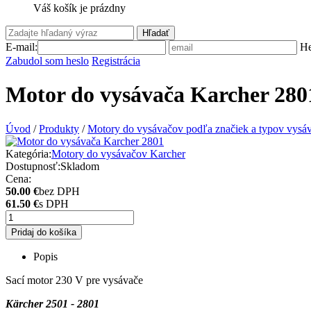
Váš košík je prázdny
Hľadať
E-mail:
He
Zabudol som heslo
Registrácia
Motor do vysávača Karcher 280
Úvod
/
Produkty
/
Motory do vysávačov podľa značiek a typov vysá
Kategória:
Motory do vysávačov Karcher
Dostupnosť:
Skladom
Cena:
50.00 €
bez DPH
61.50 €
s DPH
Pridaj do košíka
Popis
Sací motor 230 V pre vysávače
Kärcher 2501 - 2801