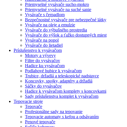
Priemyselné vysávače sucho-mokro
Priemyselné vysávače na suché sanie
Vysávače s čerpadlom
Bezpečnostné vysávače pre nebezpečné látky
Vysávače na oleje a emulzie
Vysávače do výbušného prostredia
Vysávače do výšok a ťažko dostupných miest
Vysávače na popol
Vysávače do lietadiel
Príslušenstvo k vysávačom
Motory a vývevy
Filtre do vysávačov
Hadice ku vysávačom
Podlahové hubice k vysávačom
Trubice, držadlá a teleskopické nadstavce
Koncovky, spojky, adaptéry a držadlá
Sáčky do vysávačov
Hadice k vysávačom komplety s koncovkami
Sady príslušenstva komplet k vysávačom
Tepovacie stroje
Tepovače
Profesionálne sady na tepovanie
Tepovacie automaty s kefou a odsávaním
Penové tepovače
Sušiče kobercov