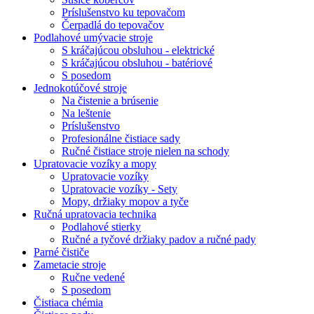
Príslušenstvo ku tepovačom
Čerpadlá do tepovačov
Podlahové umývacie stroje
S kráčajúcou obsluhou - elektrické
S kráčajúcou obsluhou - batériové
S posedom
Jednokotúčové stroje
Na čistenie a brúsenie
Na leštenie
Príslušenstvo
Profesionálne čistiace sady
Ručné čistiace stroje nielen na schody
Upratovacie vozíky a mopy
Upratovacie vozíky
Upratovacie vozíky - Sety
Mopy, držiaky mopov a tyče
Ručná upratovacia technika
Podlahové stierky
Ručné a tyčové držiaky padov a ručné pady
Parné čističe
Zametacie stroje
Ručne vedené
S posedom
Čistiaca chémia