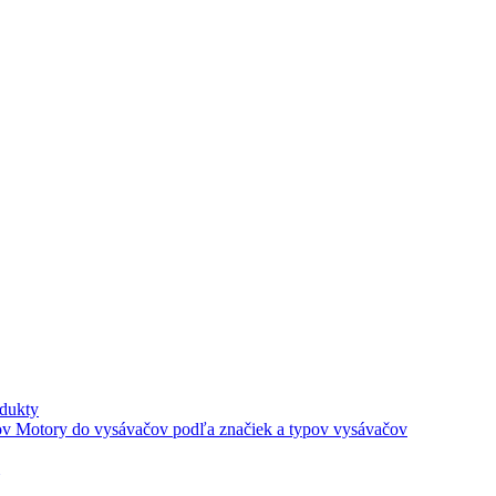
dukty
Motory do vysávačov podľa značiek a typov vysávačov