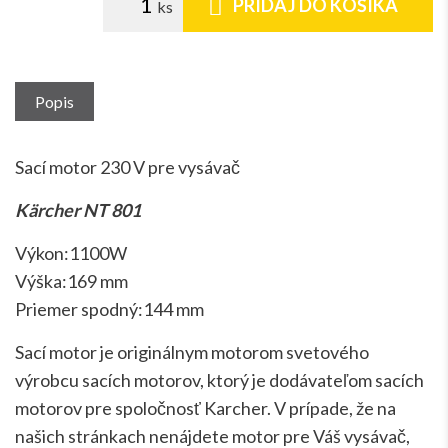
PRIDAJ DO KOŠÍKA
Popis
Sací motor 230 V pre vysávač
Kärcher NT 801
Výkon:1100W
Výška:169 mm
Priemer spodný:144 mm
Sací motor je originálnym motorom svetového
výrobcu sacích motorov, ktorý je dodávateľom sacích
motorov pre spoločnosť Karcher. V prípade, že na
našich stránkach nenájdete motor pre Váš vysávač,