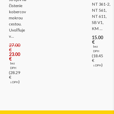
NT 361-2,
čistenie
NT 561,
kobercov
NT 611,
mokrou
SB V1,
cestou.
KM …
Uvoľňuje
v…
15.00
€
27.00
bez
€
DPH
23.00
(18.45
€
€
bez
)
s DPH
DPH
(28.29
€
)
s DPH