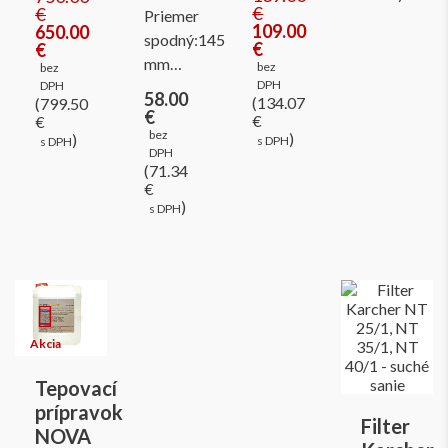
€
€
Priemer
109.00
650.00
spodný:145
€
€
mm…
bez
bez
DPH
DPH
58.00
(134.07
(799.50
€
€
€
bez
)
)
s DPH
s DPH
DPH
(71.34
€
)
s DPH
Tepovací
prípravok
Filter
NOVA