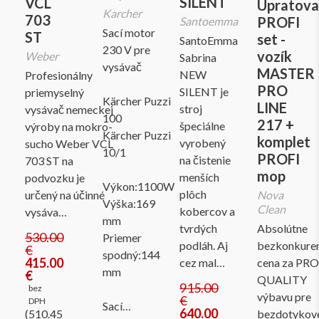
SILENT
VCL
Upratova
Karcher
703
PROFI
Santoemma
Sací motor
ST
set -
SantoEmma
230 V pre
vozík
Weber
Sabrina
vysávač
MASTER
NEW
Profesionálny
PRO
SILENT je
priemyselný
Kärcher Puzzi
LINE
stroj
vysávač nemeckej
100
217 +
špeciálne
výroby na mokro-
Kärcher Puzzi
komplet
vyrobený
sucho Weber VCL
10/1
PROFI
na čistenie
703 ST na
mop
menších
podvozku je
Výkon:1100W
plôch
určený na účinné
Nova
Výška:169
Clean
kobercov a
vysáva…
mm
tvrdých
Absolútne
530.00
Priemer
podláh. Aj
bezkonkure
€
spodný:144
415.00
cez mal…
cena za PRO
mm
€
QUALITY
915.00
bez
výbavu pre
€
DPH
Sací…
640.00
(510.45
bezdotykov