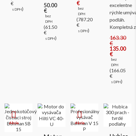
€
€
50.00
excelentne
)
bez
s DPH
€
rýchle umýv
DPH
bez
(787.20
podláh.
DPH
€
(61.50
Kompletná 
)
s DPH
€
163.30
)
s DPH
€
135.00
€
bez
DPH
(166.05
€
)
s DPH