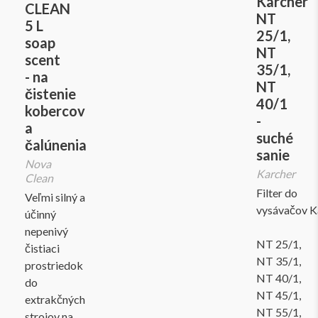
Karcher
CLEAN
NT
5 L
25/1,
soap
NT
scent
35/1,
- na
NT
čistenie
40/1
kobercov
-
a
suché
čalúnenia
sanie
Nova
Karcher
Clean
Filter do
Veľmi silný a
vysávačov K
účinný
nepenivý
NT 25/1,
čistiaci
NT 35/1,
prostriedok
NT 40/1,
do
NT 45/1,
extrakčných
NT 55/1,
strojov na