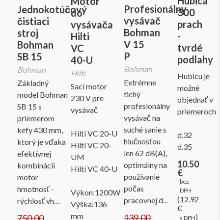
Hubica
Motor
Profesionálny
Jednokotúčový
300
do
vysávač
čistiaci
prach
vysávača
Bohman
stroj
-
Hilti
V 15
Bohman
tvrdé
VC
P
SB 15
podlahy
40-U
Bohman
Bohman
Hilti
Hubicu je
Extrémne
Základný
Sací motor
možné
tichý
model Bohman
230 V pre
objednať v
profesionálny
SB 15 s
vysávač
priemeroch
vysávač na
priemerom
suché sanie s
kefy 430 mm,
Hilti VC 20-U
d.32
hlučnosťou
ktorý je vďaka
Hilti VC 20-
d.35
len 62 dB(A),
efektívnej
UM
10.50
optimálny na
kombinácii
Hilti VC 40-U
€
používanie
motor -
bez
počas
hmotnosť -
DPH
Výkon:1200W
(12.92
pracovnej d…
rýchlosť vh…
Výška:136
€
mm
139.00
)
750.00
s DPH