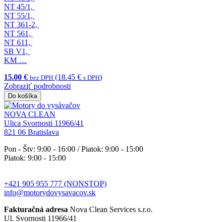
NT 45/1,
NT 55/1,
NT 361-2,
NT 561,
NT 611,
SB V1,
KM …
15.00 €
(18.45 €
)
bez DPH
s DPH
Zobraziť podrobnosti
Do košíka
NOVA CLEAN
Ulica Svornosti 11966/41
821 06 Bratislava
Pon - Štv: 9:00 - 16:00 / Piatok: 9:00 - 15:00
Piatok: 9:00 - 15:00
+421 905 955 777 (NONSTOP)
info@motorydovysavacov.sk
Fakturačná adresa
Nova Clean Services s.r.o.
Ul. Svornosti 11966/41