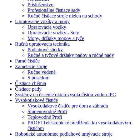
Príslušenstvo
Profesionálne čistiace sady
Ručné čistiace stroje nielen na schody
Upratovacie vozíky a mopy
Upratovacie vozíky
Upratovacie vozíky - Sety
Mopy, držiaky mopov a tyče
Ručná upratovacia technika
Podlahové stierky
Ručné a tyčové držiaky padov a ručné pady
Parné čističe
Zametacie stroje
Ručne vedené
S posedom
Čistiaca chémia
Čistiace pady
Systémy na čistenie okien vysokočistou vodou IPC
Vysokotlakové čističe
Vysokotlakové čističe pre dom a záhradu
Studenovodné Profi
Teplovodné Profi
PROFI Teleskopické predĺženia ku vysokotlakovým
čističom
Robotické autonómne podlahové umývacie stroje