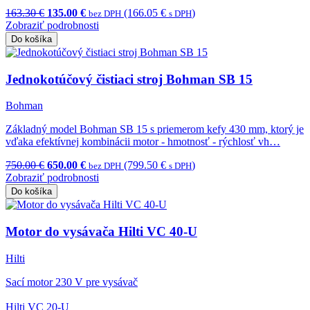
163.30 €
135.00 €
(166.05 €
)
bez DPH
s DPH
Zobraziť podrobnosti
Do košíka
Jednokotúčový čistiaci stroj Bohman SB 15
Bohman
Základný model Bohman SB 15 s priemerom kefy 430 mm, ktorý je
vďaka efektívnej kombinácii motor - hmotnosť - rýchlosť vh…
750.00 €
650.00 €
(799.50 €
)
bez DPH
s DPH
Zobraziť podrobnosti
Do košíka
Motor do vysávača Hilti VC 40-U
Hilti
Sací motor 230 V pre vysávač
Hilti VC 20-U