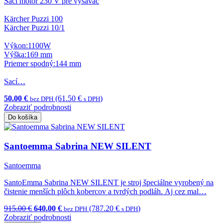
Sací motor 230 V pre vysávač
Kärcher Puzzi 100
Kärcher Puzzi 10/1
Výkon:1100W
Výška:169 mm
Priemer spodný:144 mm
Sací…
50.00 €
(61.50 €
)
bez DPH
s DPH
Zobraziť podrobnosti
Do košíka
Santoemma Sabrina NEW SILENT
Santoemma
SantoEmma Sabrina NEW SILENT je stroj špeciálne vyrobený na
čistenie menších plôch kobercov a tvrdých podláh. Aj cez mal…
915.00 €
640.00 €
(787.20 €
)
bez DPH
s DPH
Zobraziť podrobnosti