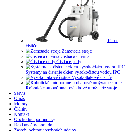
Parné
čističe
Zametacie stroje
Čistiaca chémia
Čistiace pady
Systémy na čistenie okien vysokočistou vodou IPC
Vysokotlakové čističe
Robotické autonómne podlahové umývacie stroje
Servis
O nás
Motory
Články
Kontakt
Obchodné podmienky
Reklamačný poriadok
Zásady ochrany osobných údajov