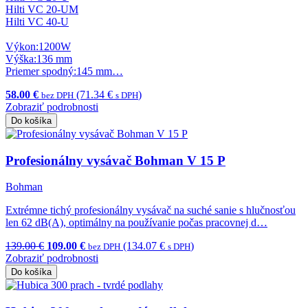
Hilti VC 20-UM
Hilti VC 40-U
Výkon:1200W
Výška:136 mm
Priemer spodný:145 mm…
58.00 €
(71.34 €
)
bez DPH
s DPH
Zobraziť podrobnosti
Do košíka
Profesionálny vysávač Bohman V 15 P
Bohman
Extrémne tichý profesionálny vysávač na suché sanie s hlučnosťou
len 62 dB(A), optimálny na používanie počas pracovnej d…
139.00 €
109.00 €
(134.07 €
)
bez DPH
s DPH
Zobraziť podrobnosti
Do košíka