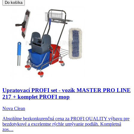
Do košíka
Upratovací PROFI set - vozík MASTER PRO LINE
217 + komplet PROFI mop
Nova Clean
Absolútne bezkonkurenčná cena za PROFI QUALITY výbavu pre
bezdotykové a excelentne rýchle umývanie podláh. Kompletná
zos…