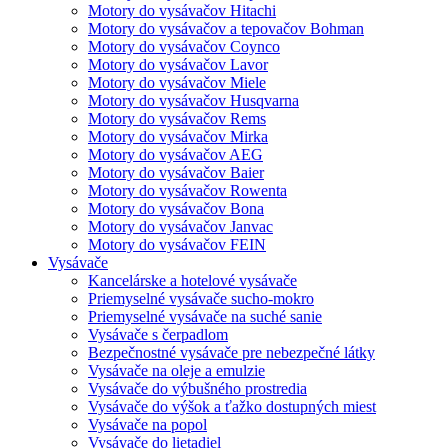
Motory do vysávačov Hitachi
Motory do vysávačov a tepovačov Bohman
Motory do vysávačov Coynco
Motory do vysávačov Lavor
Motory do vysávačov Miele
Motory do vysávačov Husqvarna
Motory do vysávačov Rems
Motory do vysávačov Mirka
Motory do vysávačov AEG
Motory do vysávačov Baier
Motory do vysávačov Rowenta
Motory do vysávačov Bona
Motory do vysávačov Janvac
Motory do vysávačov FEIN
Vysávače
Kancelárske a hotelové vysávače
Priemyselné vysávače sucho-mokro
Priemyselné vysávače na suché sanie
Vysávače s čerpadlom
Bezpečnostné vysávače pre nebezpečné látky
Vysávače na oleje a emulzie
Vysávače do výbušného prostredia
Vysávače do výšok a ťažko dostupných miest
Vysávače na popol
Vysávače do lietadiel