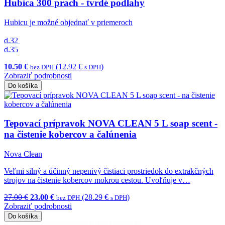
Hubica 300 prach - tvrdé podlahy
Hubicu je možné objednať v priemeroch
d.32
d.35
10.50 €
(12.92 €
)
bez DPH
s DPH
Zobraziť podrobnosti
Do košíka
Tepovací prípravok NOVA CLEAN 5 L soap scent -
na čistenie kobercov a čalúnenia
Nova Clean
Veľmi silný a účinný nepenivý čistiaci prostriedok do extrakčných
strojov na čistenie kobercov mokrou cestou. Uvoľňuje v…
27.00 €
23.00 €
(28.29 €
)
bez DPH
s DPH
Zobraziť podrobnosti
Do košíka