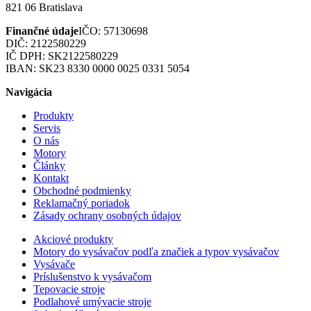
821 06 Bratislava
Finančné údaje
IČO: 57130698
DIČ: 2122580229
IČ DPH: SK2122580229
IBAN: SK23 8330 0000 0025 0331 5054
Navigácia
Produkty
Servis
O nás
Motory
Články
Kontakt
Obchodné podmienky
Reklamačný poriadok
Zásady ochrany osobných údajov
Akciové produkty
Motory do vysávačov podľa značiek a typov vysávačov
Vysávače
Príslušenstvo k vysávačom
Tepovacie stroje
Podlahové umývacie stroje