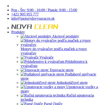
Pon - Štv: 9:00 - 16:00 / Piatok: 9:00 - 15:00
+421 905 955 777
info@motorydovysavacov.sk
Produkty
Akciové produkty
Motory do vysávačov podľa značiek a typov
vysávačov
Vysávače
Príslušenstvo k
vysávačom
Tepovacie stroje
Podlahové umývacie
stroje
Jednokotúčové stroje
Upratovacie vozíky a
mopy
Ručná upratovacia
technika
Parné čističe