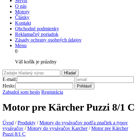
Servis
O nás
Motory
Články
Kontakt
Obchodné podmienky
Reklamačný poriadok
Zásady ochrany osobných údajov
Menu
0
Váš košík je prázdny
Hľadať
E-mail:
Heslo:
Prihlásiť
Zabudol som heslo
Registrácia
Motor pre Kärcher Puzzi 8/1 C
Úvod
/
Produkty
/
Motory do vysávačov podľa značiek a typov
vysávačov
/
Motory do vysávačov Karcher
/
Motor pre Kärcher
Puzzi 8/1 C