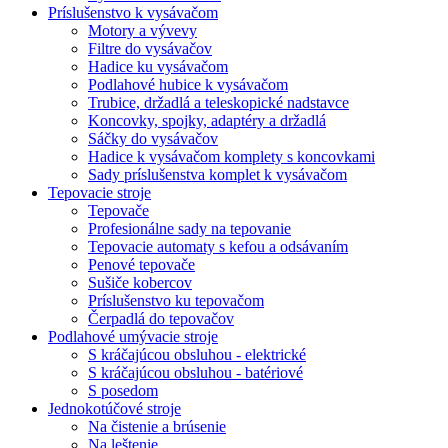
Príslušenstvo k vysávačom
Motory a vývevy
Filtre do vysávačov
Hadice ku vysávačom
Podlahové hubice k vysávačom
Trubice, držadlá a teleskopické nadstavce
Koncovky, spojky, adaptéry a držadlá
Sáčky do vysávačov
Hadice k vysávačom komplety s koncovkami
Sady príslušenstva komplet k vysávačom
Tepovacie stroje
Tepovače
Profesionálne sady na tepovanie
Tepovacie automaty s kefou a odsávaním
Penové tepovače
Sušiče kobercov
Príslušenstvo ku tepovačom
Čerpadlá do tepovačov
Podlahové umývacie stroje
S kráčajúcou obsluhou - elektrické
S kráčajúcou obsluhou - batériové
S posedom
Jednokotúčové stroje
Na čistenie a brúsenie
Na leštenie