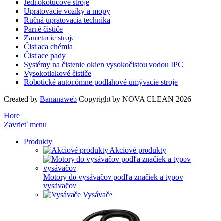
Jednokotúčové stroje
Upratovacie vozíky a mopy
Ručná upratovacia technika
Parné čističe
Zametacie stroje
Čistiaca chémia
Čistiace pady
Systémy na čistenie okien vysokočistou vodou IPC
Vysokotlakové čističe
Robotické autonómne podlahové umývacie stroje
Created by
Bananaweb
Copyright by NOVA CLEAN 2026
Hore
Zavrieť menu
Produkty
Akciové produkty
Motory do vysávačov podľa značiek a typov
vysávačov
Vysávače