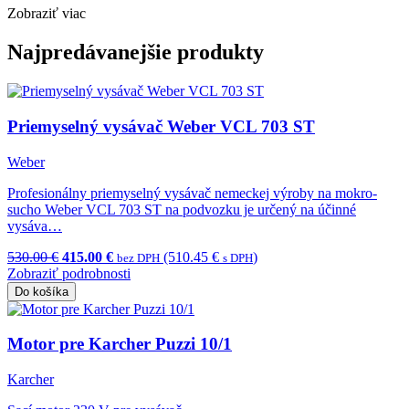
Zobraziť viac
Najpredávanejšie produkty
Priemyselný vysávač Weber VCL 703 ST
Weber
Profesionálny priemyselný vysávač nemeckej výroby na mokro-
sucho Weber VCL 703 ST na podvozku je určený na účinné
vysáva…
530.00 €
415.00 €
(510.45 €
)
bez DPH
s DPH
Zobraziť podrobnosti
Do košíka
Motor pre Karcher Puzzi 10/1
Karcher