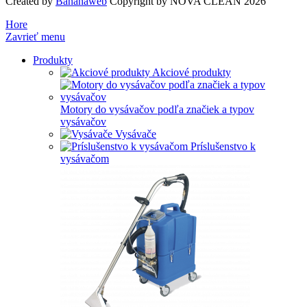
Created by
Bananaweb
Copyright by NOVA CLEAN 2026
Hore
Zavrieť menu
Produkty
Akciové produkty
Motory do vysávačov podľa značiek a typov
vysávačov
Vysávače
Príslušenstvo k
vysávačom