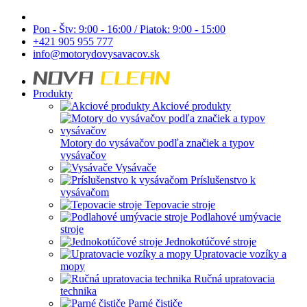
Pon - Štv: 9:00 - 16:00 / Piatok: 9:00 - 15:00
+421 905 955 777
info@motorydovysavacov.sk
Produkty
Akciové produkty
Motory do vysávačov podľa značiek a typov
vysávačov
Vysávače
Príslušenstvo k
vysávačom
Tepovacie stroje
Podlahové umývacie
stroje
Jednokotúčové stroje
Upratovacie vozíky a
mopy
Ručná upratovacia
technika
Parné čističe