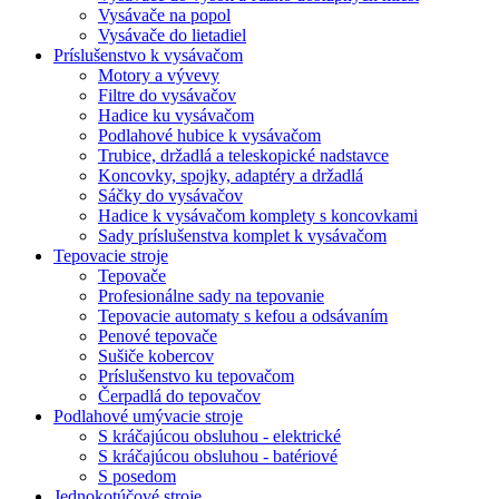
Vysávače na popol
Vysávače do lietadiel
Príslušenstvo k vysávačom
Motory a vývevy
Filtre do vysávačov
Hadice ku vysávačom
Podlahové hubice k vysávačom
Trubice, držadlá a teleskopické nadstavce
Koncovky, spojky, adaptéry a držadlá
Sáčky do vysávačov
Hadice k vysávačom komplety s koncovkami
Sady príslušenstva komplet k vysávačom
Tepovacie stroje
Tepovače
Profesionálne sady na tepovanie
Tepovacie automaty s kefou a odsávaním
Penové tepovače
Sušiče kobercov
Príslušenstvo ku tepovačom
Čerpadlá do tepovačov
Podlahové umývacie stroje
S kráčajúcou obsluhou - elektrické
S kráčajúcou obsluhou - batériové
S posedom
Jednokotúčové stroje