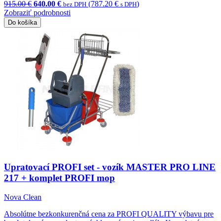
915.00 €
640.00 €
(787.20 €
)
bez DPH
s DPH
Zobraziť podrobnosti
Do košíka
Upratovací PROFI set - vozík MASTER PRO LINE
217 + komplet PROFI mop
Nova Clean
Absolútne bezkonkurenčná cena za PROFI QUALITY výbavu pre