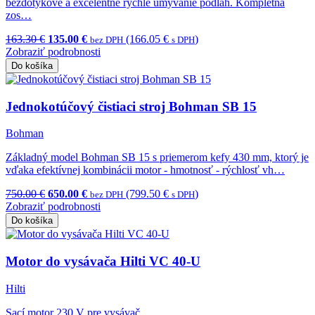
bezdotykové a excelentne rýchle umývanie podláh. Kompletná
zos…
163.30 €
135.00 €
(166.05 €
)
bez DPH
s DPH
Zobraziť podrobnosti
Do košíka
Jednokotúčový čistiaci stroj Bohman SB 15
Bohman
Základný model Bohman SB 15 s priemerom kefy 430 mm, ktorý je
vďaka efektívnej kombinácii motor - hmotnosť - rýchlosť vh…
750.00 €
650.00 €
(799.50 €
)
bez DPH
s DPH
Zobraziť podrobnosti
Do košíka
Motor do vysávača Hilti VC 40-U
Hilti
Sací motor 230 V pre vysávač