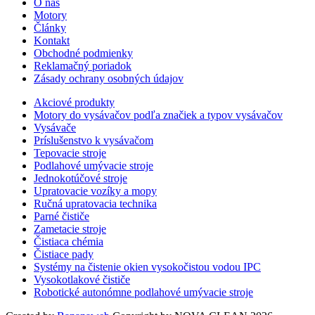
O nás
Motory
Články
Kontakt
Obchodné podmienky
Reklamačný poriadok
Zásady ochrany osobných údajov
Akciové produkty
Motory do vysávačov podľa značiek a typov vysávačov
Vysávače
Príslušenstvo k vysávačom
Tepovacie stroje
Podlahové umývacie stroje
Jednokotúčové stroje
Upratovacie vozíky a mopy
Ručná upratovacia technika
Parné čističe
Zametacie stroje
Čistiaca chémia
Čistiace pady
Systémy na čistenie okien vysokočistou vodou IPC
Vysokotlakové čističe
Robotické autonómne podlahové umývacie stroje