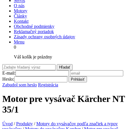
Servis
O nás
Motory
Články
Kontakt
Obchodné podmienky
Reklamačný poriadok
Zásady ochrany osobných údajov
Menu
0
Váš košík je prázdny
Hľadať
E-mail:
Heslo:
Prihlásiť
Zabudol som heslo
Registrácia
Motor pre vysávač Kärcher NT
35/1
Úvod
/
Produkty
/
Motory do vysávačov podľa značiek a typov
vysávačov
/
Motory do vysávačov Karcher
/
Motor pre vysávač