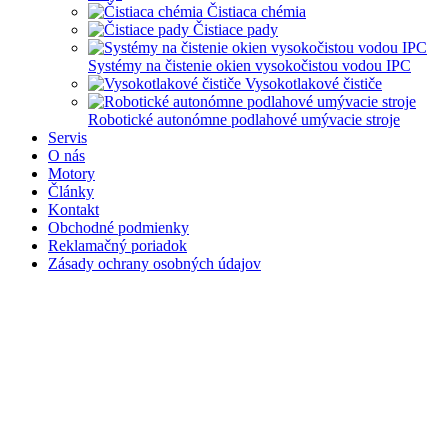
Čistiaca chémia
Čistiace pady
Systémy na čistenie okien vysokočistou vodou IPC
Vysokotlakové čističe
Robotické autonómne podlahové umývacie stroje
Servis
O nás
Motory
Články
Kontakt
Obchodné podmienky
Reklamačný poriadok
Zásady ochrany osobných údajov