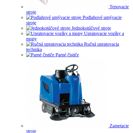
Tepovacie
stroje
Podlahové umývacie
stroje
Jednokotúčové stroje
Upratovacie vozíky a
mopy
Ručná upratovacia
technika
Parné čističe
Zametacie
stroje