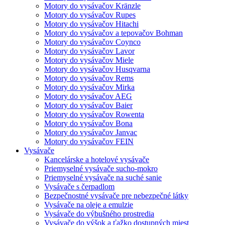
Motory do vysávačov Kränzle
Motory do vysávačov Rupes
Motory do vysávačov Hitachi
Motory do vysávačov a tepovačov Bohman
Motory do vysávačov Coynco
Motory do vysávačov Lavor
Motory do vysávačov Miele
Motory do vysávačov Husqvarna
Motory do vysávačov Rems
Motory do vysávačov Mirka
Motory do vysávačov AEG
Motory do vysávačov Baier
Motory do vysávačov Rowenta
Motory do vysávačov Bona
Motory do vysávačov Janvac
Motory do vysávačov FEIN
Vysávače
Kancelárske a hotelové vysávače
Priemyselné vysávače sucho-mokro
Priemyselné vysávače na suché sanie
Vysávače s čerpadlom
Bezpečnostné vysávače pre nebezpečné látky
Vysávače na oleje a emulzie
Vysávače do výbušného prostredia
Vysávače do výšok a ťažko dostupných miest