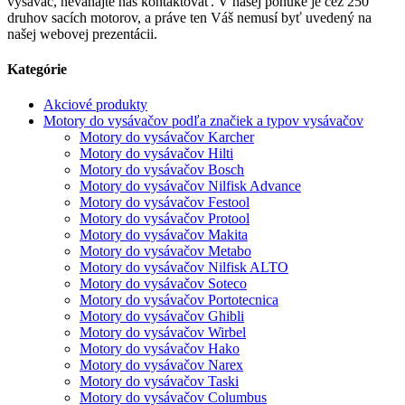
vysávač, neváhajte nás kontaktovať. V našej ponuke je cez 250
druhov sacích motorov, a práve ten Váš nemusí byť uvedený na
našej webovej prezentácii.
Kategórie
Akciové produkty
Motory do vysávačov podľa značiek a typov vysávačov
Motory do vysávačov Karcher
Motory do vysávačov Hilti
Motory do vysávačov Bosch
Motory do vysávačov Nilfisk Advance
Motory do vysávačov Festool
Motory do vysávačov Protool
Motory do vysávačov Makita
Motory do vysávačov Metabo
Motory do vysávačov Nilfisk ALTO
Motory do vysávačov Soteco
Motory do vysávačov Portotecnica
Motory do vysávačov Ghibli
Motory do vysávačov Wirbel
Motory do vysávačov Hako
Motory do vysávačov Narex
Motory do vysávačov Taski
Motory do vysávačov Columbus