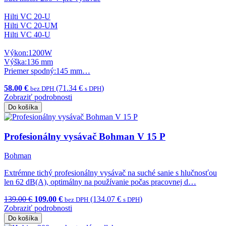
Hilti VC 20-U
Hilti VC 20-UM
Hilti VC 40-U
Výkon:1200W
Výška:136 mm
Priemer spodný:145 mm…
58.00 €
(71.34 €
)
bez DPH
s DPH
Zobraziť podrobnosti
Do košíka
Profesionálny vysávač Bohman V 15 P
Bohman
Extrémne tichý profesionálny vysávač na suché sanie s hlučnosťou
len 62 dB(A), optimálny na používanie počas pracovnej d…
139.00 €
109.00 €
(134.07 €
)
bez DPH
s DPH
Zobraziť podrobnosti
Do košíka