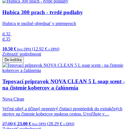
Hubica 300 prach - tvrdé podlahy
Hubicu je možné objednať v priemeroch
d.32
d.35
10.50 €
(12.92 €
)
bez DPH
s DPH
Zobraziť podrobnosti
Do košíka
Tepovací prípravok NOVA CLEAN 5 L soap scent -
na čistenie kobercov a čalúnenia
Nova Clean
Veľmi silný a účinný nepenivý čistiaci prostriedok do extrakčných
strojov na čistenie kobercov mokrou cestou. Uvoľňuje v…
27.00 €
23.00 €
(28.29 €
)
bez DPH
s DPH
Zobraziť podrobnosti