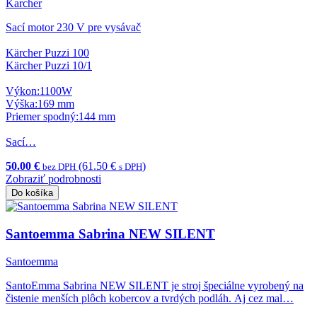
Karcher
Sací motor 230 V pre vysávač
Kärcher Puzzi 100
Kärcher Puzzi 10/1
Výkon:1100W
Výška:169 mm
Priemer spodný:144 mm
Sací…
50.00 €
(61.50 €
)
bez DPH
s DPH
Zobraziť podrobnosti
Do košíka
Santoemma Sabrina NEW SILENT
Santoemma
SantoEmma Sabrina NEW SILENT je stroj špeciálne vyrobený na
čistenie menších plôch kobercov a tvrdých podláh. Aj cez mal…