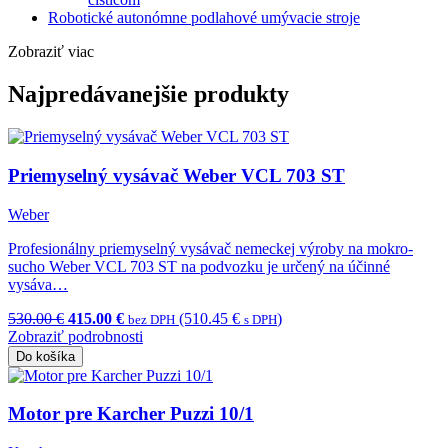
Robotické autonómne podlahové umývacie stroje
Zobraziť viac
Najpredávanejšie produkty
Priemyselný vysávač Weber VCL 703 ST
Weber
Profesionálny priemyselný vysávač nemeckej výroby na mokro-
sucho Weber VCL 703 ST na podvozku je určený na účinné
vysáva…
530.00 €
415.00 €
(510.45 €
)
bez DPH
s DPH
Zobraziť podrobnosti
Do košíka
Motor pre Karcher Puzzi 10/1