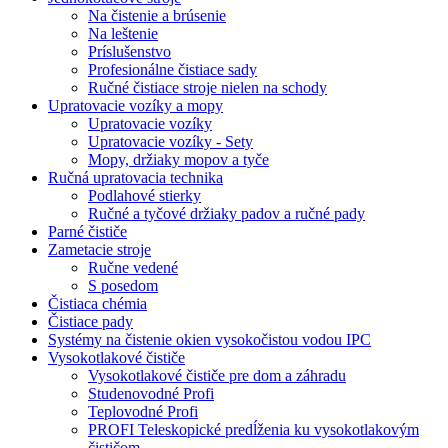
Na čistenie a brúsenie
Na leštenie
Príslušenstvo
Profesionálne čistiace sady
Ručné čistiace stroje nielen na schody
Upratovacie vozíky a mopy
Upratovacie vozíky
Upratovacie vozíky - Sety
Mopy, držiaky mopov a tyče
Ručná upratovacia technika
Podlahové stierky
Ručné a tyčové držiaky padov a ručné pady
Parné čističe
Zametacie stroje
Ručne vedené
S posedom
Čistiaca chémia
Čistiace pady
Systémy na čistenie okien vysokočistou vodou IPC
Vysokotlakové čističe
Vysokotlakové čističe pre dom a záhradu
Studenovodné Profi
Teplovodné Profi
PROFI Teleskopické predĺženia ku vysokotlakovým
čističom