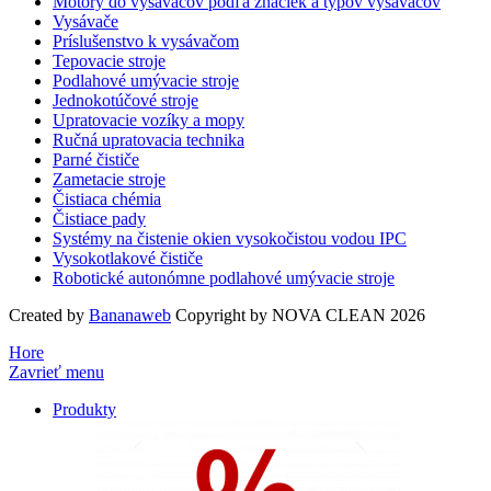
Motory do vysávačov podľa značiek a typov vysávačov
Vysávače
Príslušenstvo k vysávačom
Tepovacie stroje
Podlahové umývacie stroje
Jednokotúčové stroje
Upratovacie vozíky a mopy
Ručná upratovacia technika
Parné čističe
Zametacie stroje
Čistiaca chémia
Čistiace pady
Systémy na čistenie okien vysokočistou vodou IPC
Vysokotlakové čističe
Robotické autonómne podlahové umývacie stroje
Created by
Bananaweb
Copyright by NOVA CLEAN 2026
Hore
Zavrieť menu
Produkty