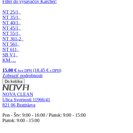
Filter do vysávačov Karcher:
NT 25/1,
NT 35/1,
NT 40/1,
NT 45/1,
NT 55/1,
NT 361-2,
NT 561,
NT 611,
SB V1,
KM …
15.00 €
(18.45 €
)
bez DPH
s DPH
Zobraziť podrobnosti
Do košíka
NOVA CLEAN
Ulica Svornosti 11966/41
821 06 Bratislava
Pon - Štv: 9:00 - 16:00 / Piatok: 9:00 - 15:00
Piatok: 9:00 - 15:00