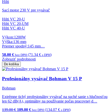
Hilti
Sací motor 230 V pre vysávač
Hilti VC 20-U
Hilti VC 20-UM
Hilti VC 40-U
Výkon:1200W
Výška:136 mm
Priemer spodný:145 mm…
58.00 €
(71.34 €
)
bez DPH
s DPH
Zobraziť podrobnosti
Do košíka
Profesionálny vysávač Bohman V 15 P
Bohman
Extrémne tichý profesionálny vysávač na suché sanie s hlučnosťou
len 62 dB(A), optimálny na používanie počas pracovnej d…
139.00 €
109.00 €
(134.07 €
)
bez DPH
s DPH