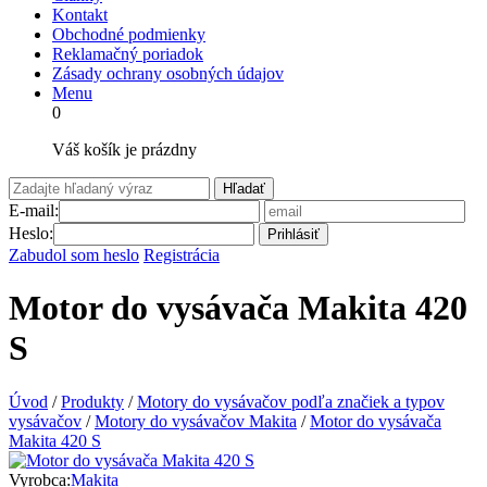
Kontakt
Obchodné podmienky
Reklamačný poriadok
Zásady ochrany osobných údajov
Menu
0
Váš košík je prázdny
Hľadať
E-mail:
Heslo:
Prihlásiť
Zabudol som heslo
Registrácia
Motor do vysávača Makita 420
S
Úvod
/
Produkty
/
Motory do vysávačov podľa značiek a typov
vysávačov
/
Motory do vysávačov Makita
/
Motor do vysávača
Makita 420 S
Vyrobca:
Makita