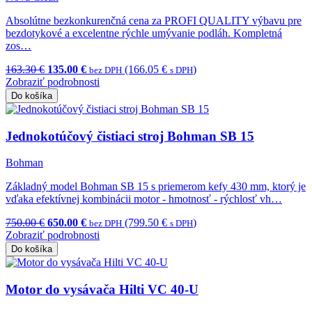
Absolútne bezkonkurenčná cena za PROFI QUALITY výbavu pre
bezdotykové a excelentne rýchle umývanie podláh. Kompletná
zos…
163.30 €
135.00 €
(166.05 €
)
bez DPH
s DPH
Zobraziť podrobnosti
Do košíka
Jednokotúčový čistiaci stroj Bohman SB 15
Bohman
Základný model Bohman SB 15 s priemerom kefy 430 mm, ktorý je
vďaka efektívnej kombinácii motor - hmotnosť - rýchlosť vh…
750.00 €
650.00 €
(799.50 €
)
bez DPH
s DPH
Zobraziť podrobnosti
Do košíka
Motor do vysávača Hilti VC 40-U