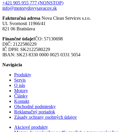
+421 905 955 777 (NONSTOP)
info@motorydovysavacov.sk
Fakturačná adresa
Nova Clean Services s.r.o.
Ul. Svornosti 11966/41
821 06 Bratislava
Finančné údaje
IČO: 57130698
DIČ: 2122580229
IČ DPH: SK2122580229
IBAN: SK23 8330 0000 0025 0331 5054
Navigácia
Produkty
Servis
O nás
Motory
Články
Kontakt
Obchodné podmienky
Reklamačný poriadok
Zásady ochrany osobných údajov
Akciové produkty