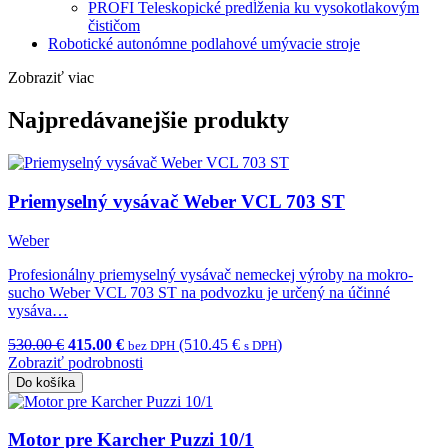
PROFI Teleskopické predĺženia ku vysokotlakovým
čističom
Robotické autonómne podlahové umývacie stroje
Zobraziť viac
Najpredávanejšie produkty
Priemyselný vysávač Weber VCL 703 ST
Weber
Profesionálny priemyselný vysávač nemeckej výroby na mokro-
sucho Weber VCL 703 ST na podvozku je určený na účinné
vysáva…
530.00 €
415.00 €
(510.45 €
)
bez DPH
s DPH
Zobraziť podrobnosti
Do košíka
Motor pre Karcher Puzzi 10/1