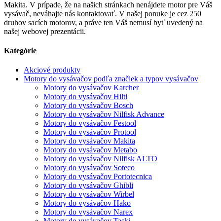
Makita. V prípade, že na našich stránkach nenájdete motor pre Váš
vysávač, neváhajte nás kontaktovať. V našej ponuke je cez 250
druhov sacích motorov, a práve ten Váš nemusí byť uvedený na
našej webovej prezentácii.
Kategórie
Akciové produkty
Motory do vysávačov podľa značiek a typov vysávačov
Motory do vysávačov Karcher
Motory do vysávačov Hilti
Motory do vysávačov Bosch
Motory do vysávačov Nilfisk Advance
Motory do vysávačov Festool
Motory do vysávačov Protool
Motory do vysávačov Makita
Motory do vysávačov Metabo
Motory do vysávačov Nilfisk ALTO
Motory do vysávačov Soteco
Motory do vysávačov Portotecnica
Motory do vysávačov Ghibli
Motory do vysávačov Wirbel
Motory do vysávačov Hako
Motory do vysávačov Narex
Motory do vysávačov Taski