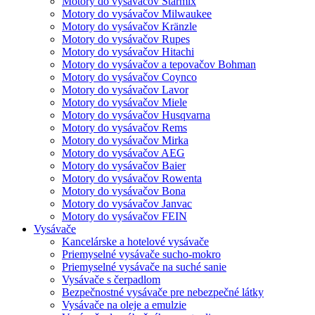
Motory do vysávačov Starmix
Motory do vysávačov Milwaukee
Motory do vysávačov Kränzle
Motory do vysávačov Rupes
Motory do vysávačov Hitachi
Motory do vysávačov a tepovačov Bohman
Motory do vysávačov Coynco
Motory do vysávačov Lavor
Motory do vysávačov Miele
Motory do vysávačov Husqvarna
Motory do vysávačov Rems
Motory do vysávačov Mirka
Motory do vysávačov AEG
Motory do vysávačov Baier
Motory do vysávačov Rowenta
Motory do vysávačov Bona
Motory do vysávačov Janvac
Motory do vysávačov FEIN
Vysávače
Kancelárske a hotelové vysávače
Priemyselné vysávače sucho-mokro
Priemyselné vysávače na suché sanie
Vysávače s čerpadlom
Bezpečnostné vysávače pre nebezpečné látky
Vysávače na oleje a emulzie