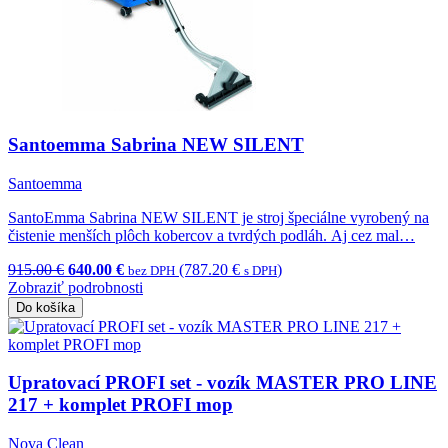
Santoemma Sabrina NEW SILENT
Santoemma
SantoEmma Sabrina NEW SILENT je stroj špeciálne vyrobený na
čistenie menších plôch kobercov a tvrdých podláh. Aj cez mal…
915.00 €
640.00 €
(787.20 €
)
bez DPH
s DPH
Zobraziť podrobnosti
Do košíka
Upratovací PROFI set - vozík MASTER PRO LINE
217 + komplet PROFI mop
Nova Clean