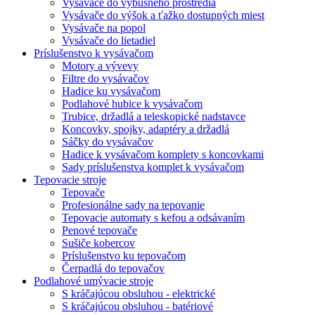
Vysávače do výbušného prostredia
Vysávače do výšok a ťažko dostupných miest
Vysávače na popol
Vysávače do lietadiel
Príslušenstvo k vysávačom
Motory a vývevy
Filtre do vysávačov
Hadice ku vysávačom
Podlahové hubice k vysávačom
Trubice, držadlá a teleskopické nadstavce
Koncovky, spojky, adaptéry a držadlá
Sáčky do vysávačov
Hadice k vysávačom komplety s koncovkami
Sady príslušenstva komplet k vysávačom
Tepovacie stroje
Tepovače
Profesionálne sady na tepovanie
Tepovacie automaty s kefou a odsávaním
Penové tepovače
Sušiče kobercov
Príslušenstvo ku tepovačom
Čerpadlá do tepovačov
Podlahové umývacie stroje
S kráčajúcou obsluhou - elektrické
S kráčajúcou obsluhou - batériové