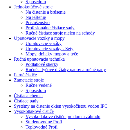
S posedom
Jednokotúčové stroje
Na čistenie a brúsenie
Na leštenie
Príslušenstvo
Profesionálne čistiace sady
Ručné čistiace stroje nielen na schody
Upratovacie vozíky a mopy
Upratovacie vozíky
Upratovacie vozíky - Sety
Mopy, držiaky mopov a tyče
Ručná upratovacia technika
Podlahové stierky
Ručné a tyčové držiaky padov a ručné pady
Parné čističe
Zametacie stroje
Ručne vedené
S posedom
Čistiaca chémia
Čistiace pady
Systémy na čistenie okien vysokočistou vodou IPC
Vysokotlakové čističe
Vysokotlakové čističe pre dom a záhradu
Studenovodné Profi
Teplovodné Profi