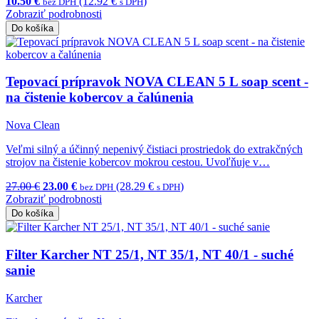
10.50 €
(12.92 €
)
bez DPH
s DPH
Zobraziť podrobnosti
Do košíka
Tepovací prípravok NOVA CLEAN 5 L soap scent -
na čistenie kobercov a čalúnenia
Nova Clean
Veľmi silný a účinný nepenivý čistiaci prostriedok do extrakčných
strojov na čistenie kobercov mokrou cestou. Uvoľňuje v…
27.00 €
23.00 €
(28.29 €
)
bez DPH
s DPH
Zobraziť podrobnosti
Do košíka
Filter Karcher NT 25/1, NT 35/1, NT 40/1 - suché
sanie
Karcher