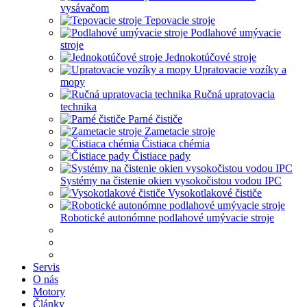
vysávačom
Tepovacie stroje
Podlahové umývacie
stroje
Jednokotúčové stroje
Upratovacie vozíky a
mopy
Ručná upratovacia
technika
Parné čističe
Zametacie stroje
Čistiaca chémia
Čistiace pady
Systémy na čistenie okien vysokočistou vodou IPC
Vysokotlakové čističe
Robotické autonómne podlahové umývacie stroje
Servis
O nás
Motory
Články