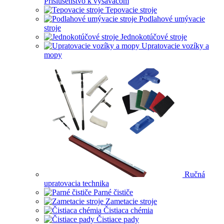
Príslušenstvo k vysávačom
Tepovacie stroje
Podlahové umývacie
stroje
Jednokotúčové stroje
Upratovacie vozíky a
mopy
Ručná
upratovacia technika
Parné čističe
Zametacie stroje
Čistiaca chémia
Čistiace pady