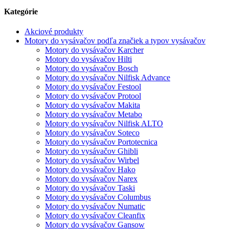
Kategórie
Akciové produkty
Motory do vysávačov podľa značiek a typov vysávačov
Motory do vysávačov Karcher
Motory do vysávačov Hilti
Motory do vysávačov Bosch
Motory do vysávačov Nilfisk Advance
Motory do vysávačov Festool
Motory do vysávačov Protool
Motory do vysávačov Makita
Motory do vysávačov Metabo
Motory do vysávačov Nilfisk ALTO
Motory do vysávačov Soteco
Motory do vysávačov Portotecnica
Motory do vysávačov Ghibli
Motory do vysávačov Wirbel
Motory do vysávačov Hako
Motory do vysávačov Narex
Motory do vysávačov Taski
Motory do vysávačov Columbus
Motory do vysávačov Numatic
Motory do vysávačov Cleanfix
Motory do vysávačov Gansow