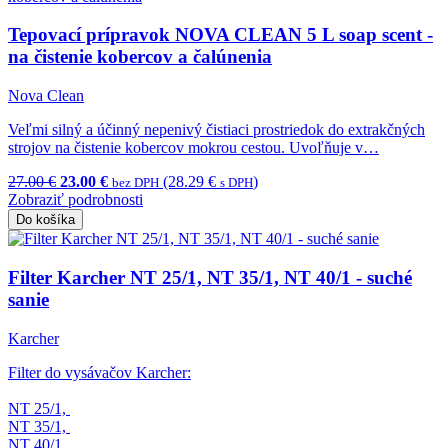
Tepovací prípravok NOVA CLEAN 5 L soap scent -
na čistenie kobercov a čalúnenia
Nova Clean
Veľmi silný a účinný nepenivý čistiaci prostriedok do extrakčných
strojov na čistenie kobercov mokrou cestou. Uvoľňuje v…
27.00 €
23.00 €
(28.29 €
)
bez DPH
s DPH
Zobraziť podrobnosti
Do košíka
Filter Karcher NT 25/1, NT 35/1, NT 40/1 - suché
sanie
Karcher
Filter do vysávačov Karcher:
NT 25/1,
NT 35/1,
NT 40/1,