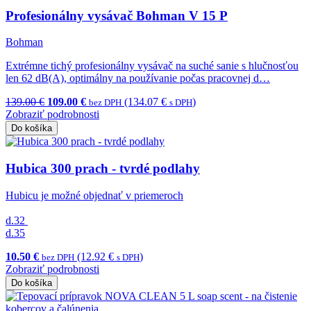
Profesionálny vysávač Bohman V 15 P
Bohman
Extrémne tichý profesionálny vysávač na suché sanie s hlučnosťou
len 62 dB(A), optimálny na používanie počas pracovnej d…
139.00 €
109.00 €
(134.07 €
)
bez DPH
s DPH
Zobraziť podrobnosti
Do košíka
Hubica 300 prach - tvrdé podlahy
Hubicu je možné objednať v priemeroch
d.32
d.35
10.50 €
(12.92 €
)
bez DPH
s DPH
Zobraziť podrobnosti
Do košíka