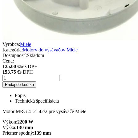
Vyrobca:
Miele
Kategória:
Motory do vysávačov Miele
Dostupnosť:
Skladom
Cena:
125.00 €
bez DPH
153.75 €
s DPH
Pridaj do košíka
Popis
Technická špecifikácia
Motor MRG 412--42/2 pre vysávače Miele
Výkon:
2200 W
Výška:
130 mm
Priemer spodný:
139 mm