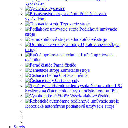
vysávačov
Vysávače
Príslušenstvo k
vysávačom
Tepovacie stroje
Podlahové umývacie
stroje
Jednokotúčové stroje
Upratovacie vozíky a
mopy
Ručná upratovacia
technika
Parné čističe
Zametacie stroje
Čistiaca chémia
Čistiace pady
Systémy na čistenie okien vysokočistou vodou IPC
Vysokotlakové čističe
Robotické autonómne podlahové umývacie stroje
Servis