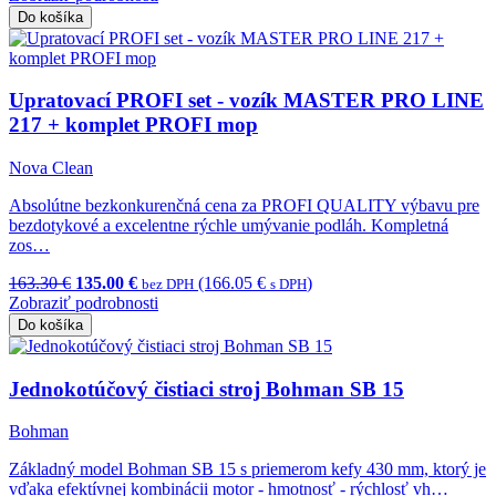
Do košíka
Upratovací PROFI set - vozík MASTER PRO LINE
217 + komplet PROFI mop
Nova Clean
Absolútne bezkonkurenčná cena za PROFI QUALITY výbavu pre
bezdotykové a excelentne rýchle umývanie podláh. Kompletná
zos…
163.30 €
135.00 €
(166.05 €
)
bez DPH
s DPH
Zobraziť podrobnosti
Do košíka
Jednokotúčový čistiaci stroj Bohman SB 15
Bohman
Základný model Bohman SB 15 s priemerom kefy 430 mm, ktorý je
vďaka efektívnej kombinácii motor - hmotnosť - rýchlosť vh…