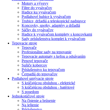
Motory a vývevy
Filtre do vysávačov
Hadice ku vysávačom
Podlahové hubice k vysávačom
Trubice, držadlá a teleskopické nadstavce
Koncovky, spojky, adaptéry a držadlá
Sáčky do vysávačov
Hadice k vysávačom komplety s koncovkami
Sady príslušenstva komplet k vysávačom
Tepovacie stroje
Tepovače
Profesionálne sady na tepovanie
Tepovacie automaty s kefou a odsávaním
Penové tepovače
Sušiče kobercov
Príslušenstvo ku tepovačom
Čerpadlá do tepovačov
Podlahové umývacie stroje
S kráčajúcou obsluhou - elektrické
S kráčajúcou obsluhou - batériové
S posedom
Jednokotúčové stroje
Na čistenie a brúsenie
Na leštenie
Príslušenstvo