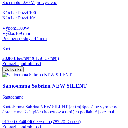
Sací motor 230 V pre vysávač
Kärcher Puzzi 100
Kärcher Puzzi 10/1
Výkon:1100W
Výška:169 mm
Priemer spodný:144 mm
Sací…
50.00 €
(61.50 €
)
bez DPH
s DPH
Zobraziť podrobnosti
Do košíka
Santoemma Sabrina NEW SILENT
Santoemma
SantoEmma Sabrina NEW SILENT je stroj špeciálne vyrobený na
čistenie menších plôch kobercov a tvrdých podláh. Aj cez mal…
915.00 €
640.00 €
(787.20 €
)
bez DPH
s DPH
Zobraziť podrobnosti