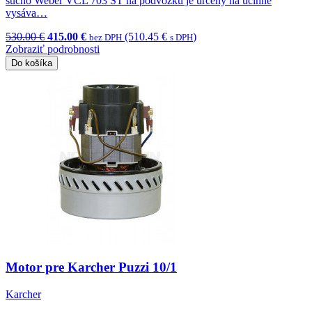
sucho Weber VCL 703 ST na podvozku je určený na účinné
vysáva…
530.00 €
415.00 €
(510.45 €
)
bez DPH
s DPH
Zobraziť podrobnosti
Do košíka
Motor pre Karcher Puzzi 10/1
Karcher