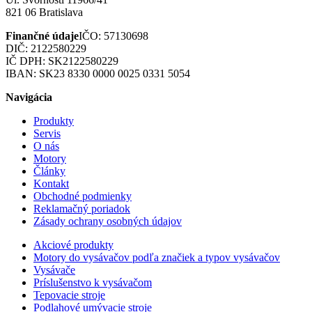
821 06 Bratislava
Finančné údaje
IČO: 57130698
DIČ: 2122580229
IČ DPH: SK2122580229
IBAN: SK23 8330 0000 0025 0331 5054
Navigácia
Produkty
Servis
O nás
Motory
Články
Kontakt
Obchodné podmienky
Reklamačný poriadok
Zásady ochrany osobných údajov
Akciové produkty
Motory do vysávačov podľa značiek a typov vysávačov
Vysávače
Príslušenstvo k vysávačom
Tepovacie stroje
Podlahové umývacie stroje