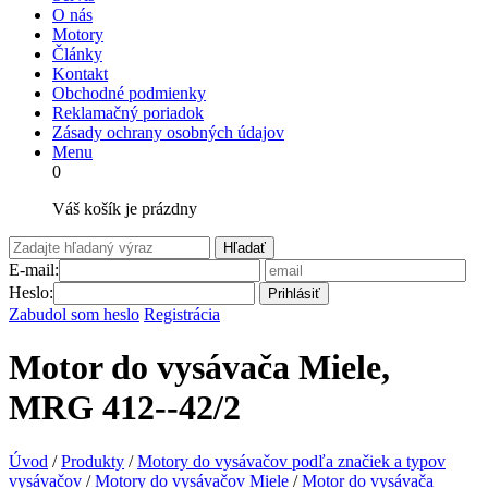
O nás
Motory
Články
Kontakt
Obchodné podmienky
Reklamačný poriadok
Zásady ochrany osobných údajov
Menu
0
Váš košík je prázdny
Hľadať
E-mail:
Heslo:
Prihlásiť
Zabudol som heslo
Registrácia
Motor do vysávača Miele,
MRG 412--42/2
Úvod
/
Produkty
/
Motory do vysávačov podľa značiek a typov
vysávačov
/
Motory do vysávačov Miele
/
Motor do vysávača