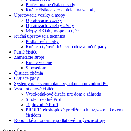
Profesionálne čistiace sady
Ručné čistiace stroje nielen na schody
Upratovacie vozíky a mopy
Upratovacie vozíky
Upratovacie vozíky - Sety
Mopy, držiaky mopov a tyče
Ručná upratovacia technika
Podlahové stierky
Ručné a tyčové držiaky padov a ručné pady
Parné čističe
Zametacie stroje
Ručne vedené
S posedom
Čistiaca chémia
Čistiace pady
Systémy na čistenie okien vysokočistou vodou IPC
Vysokotlakové čističe
Vysokotlakové čističe pre dom a záhradu
Studenovodné Profi
Teplovodné Profi
PROFI Teleskopické predĺženia ku vysokotlakovým
čističom
Robotické autonómne podlahové umývacie stroje
Zobraziť viac