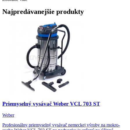
Najpredávanejšie produkty
Priemyselný vysávač Weber VCL 703 ST
Weber
Profesionálny priemyselný vysávač nemeckej výroby na mokro-