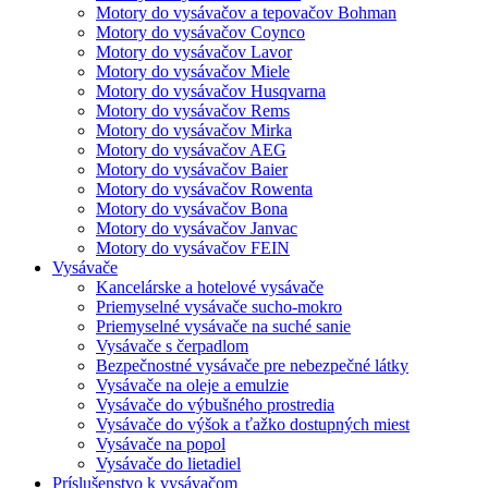
Motory do vysávačov a tepovačov Bohman
Motory do vysávačov Coynco
Motory do vysávačov Lavor
Motory do vysávačov Miele
Motory do vysávačov Husqvarna
Motory do vysávačov Rems
Motory do vysávačov Mirka
Motory do vysávačov AEG
Motory do vysávačov Baier
Motory do vysávačov Rowenta
Motory do vysávačov Bona
Motory do vysávačov Janvac
Motory do vysávačov FEIN
Vysávače
Kancelárske a hotelové vysávače
Priemyselné vysávače sucho-mokro
Priemyselné vysávače na suché sanie
Vysávače s čerpadlom
Bezpečnostné vysávače pre nebezpečné látky
Vysávače na oleje a emulzie
Vysávače do výbušného prostredia
Vysávače do výšok a ťažko dostupných miest
Vysávače na popol
Vysávače do lietadiel
Príslušenstvo k vysávačom