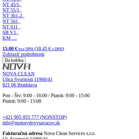
NT 45/1,
NT 55/1,
NT 361-2,
NT 561,
NT 611,
SB V1,
KM …
15.00 €
(18.45 €
)
bez DPH
s DPH
Zobraziť podrobnosti
Do košíka
NOVA CLEAN
Ulica Svornosti 11966/41
821 06 Bratislava
Pon - Štv: 9:00 - 16:00 / Piatok: 9:00 - 15:00
Piatok: 9:00 - 15:00
+421 905 955 777 (NONSTOP)
info@motorydovysavacov.sk
Fakturačná adresa
Nova Clean Services s.r.o.
Ul. Svornosti 11966/41