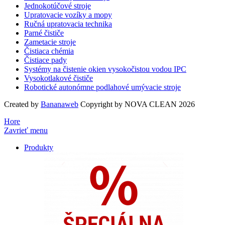
Jednokotúčové stroje
Upratovacie vozíky a mopy
Ručná upratovacia technika
Parné čističe
Zametacie stroje
Čistiaca chémia
Čistiace pady
Systémy na čistenie okien vysokočistou vodou IPC
Vysokotlakové čističe
Robotické autonómne podlahové umývacie stroje
Created by
Bananaweb
Copyright by NOVA CLEAN 2026
Hore
Zavrieť menu
Produkty