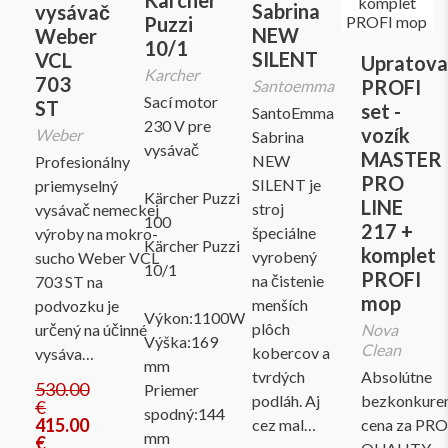
Sabrina
vysávač
Puzzi
NEW
Weber
10/1
SILENT
VCL
Upratova
Karcher
703
PROFI
Santoemma
Sací motor
ST
set -
SantoEmma
230 V pre
vozík
Weber
Sabrina
vysávač
MASTER
NEW
Profesionálny
PRO
SILENT je
priemyselný
Kärcher Puzzi
LINE
stroj
vysávač nemeckej
100
217 +
špeciálne
výroby na mokro-
Kärcher Puzzi
komplet
vyrobený
sucho Weber VCL
10/1
PROFI
na čistenie
703 ST na
mop
menších
podvozku je
Výkon:1100W
plôch
určený na účinné
Nova
Výška:169
Clean
kobercov a
vysáva…
mm
tvrdých
Absolútne
530.00
Priemer
podláh. Aj
bezkonkure
€
spodný:144
415.00
cez mal…
cena za PRO
mm
€