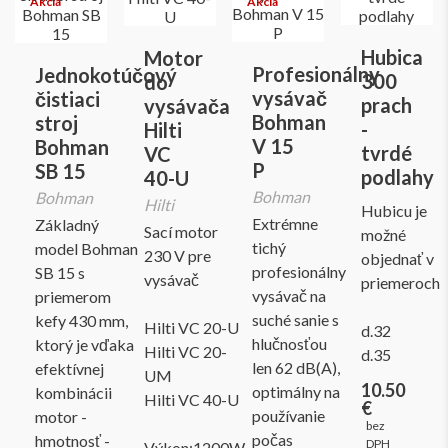
Hubica
Motor
Profesionálny
Jednokotúčový
300
do
vysávač
čistiaci
prach
vysávača
Bohman
stroj
-
Hilti
V 15
Bohman
tvrdé
VC
P
SB 15
podlahy
40-U
Bohman
Bohman
Hilti
Hubicu je
Extrémne
Základný
Sací motor
možné
tichý
model Bohman
230 V pre
objednať v
profesionálny
SB 15 s
vysávač
priemeroch
vysávač na
priemerom
suché sanie s
kefy 430 mm,
Hilti VC 20-U
d.32
hlučnosťou
ktorý je vďaka
Hilti VC 20-
d.35
len 62 dB(A),
efektívnej
UM
10.50
optimálny na
kombinácii
Hilti VC 40-U
€
používanie
motor -
bez
počas
hmotnosť -
DPH
Výkon:1200W