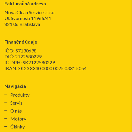
Fakturačná adresa
Nova Clean Services s.r.o.
Ul. Svornosti 11966/41
821 06 Bratislava
Finančné údaje
IČO: 57130698
DIČ: 2122580229
IČ DPH: SK2122580229
IBAN: SK23 8330 0000 0025 0331 5054
Navigácia
Produkty
Servis
O nás
Motory
Články