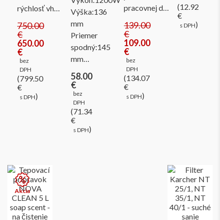
(12.92
pracovnej d…
rýchlosť vh…
Výška:136
€
mm
139.00
)
750.00
s DPH
€
€
Priemer
109.00
650.00
spodný:145
€
€
mm…
bez
bez
DPH
DPH
58.00
(134.07
(799.50
€
€
€
bez
)
)
s DPH
s DPH
DPH
(71.34
€
)
s DPH