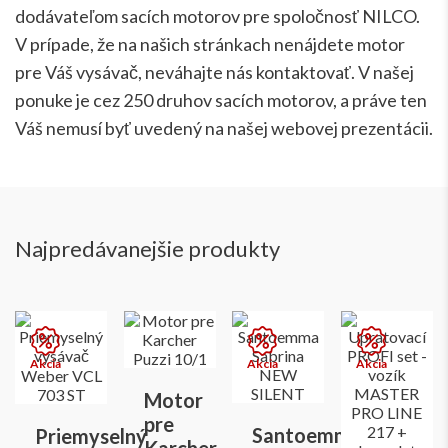
dodávateľom sacích motorov pre spoločnosť NILCO.
V prípade, že na našich stránkach nenájdete motor
pre Váš vysávač, neváhajte nás kontaktovať. V našej
ponuke je cez 250 druhov sacích motorov, a práve ten
Váš nemusí byť uvedený na našej webovej prezentácii.
Najpredávanejšie produkty
Motor
pre
Santoemma
Priemyselný
Karcher