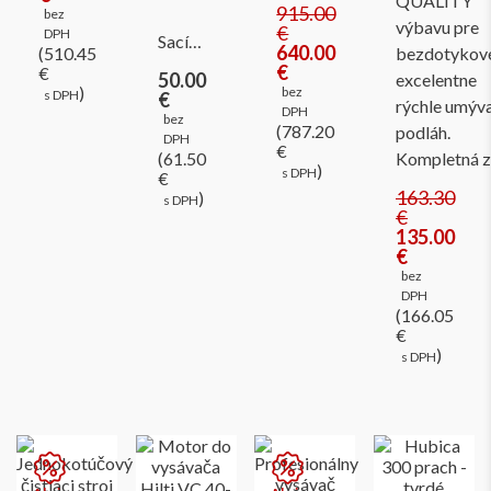
QUALITY
915.00
bez
výbavu pre
€
DPH
Sací…
640.00
(510.45
bezdotykov
€
€
50.00
excelentne
)
bez
s DPH
€
rýchle umýv
DPH
bez
(787.20
podláh.
DPH
€
(61.50
Kompletná 
)
s DPH
€
163.30
)
s DPH
€
135.00
€
bez
DPH
(166.05
€
)
s DPH