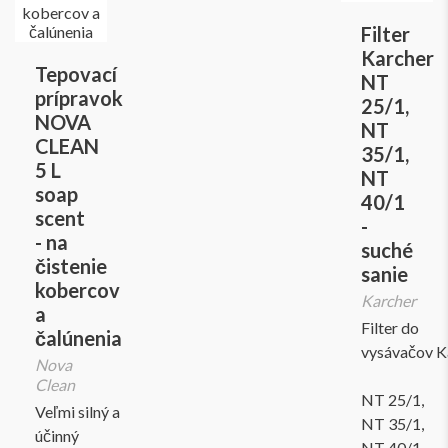
Filter
Karcher
Tepovací
NT
prípravok
25/1,
NOVA
NT
CLEAN
35/1,
5 L
NT
soap
40/1
scent
-
- na
suché
čistenie
sanie
kobercov
Karcher
a
Filter do
čalúnenia
vysávačov K
Nova
Clean
NT 25/1,
Veľmi silný a
NT 35/1,
účinný
NT 40/1,