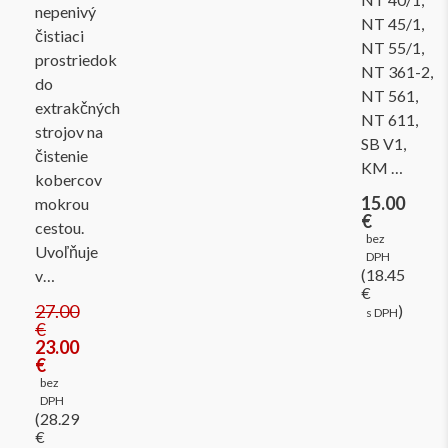
nepenivý
NT 45/1,
čistiaci
NT 55/1,
prostriedok
NT 361-2,
do
NT 561,
extrakčných
NT 611,
strojov na
SB V1,
čistenie
KM …
kobercov
15.00
mokrou
€
cestou.
bez
Uvoľňuje
DPH
(18.45
v…
€
27.00
)
s DPH
€
23.00
€
bez
DPH
(28.29
€