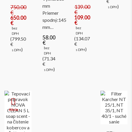
€
mm
139.00
)
750.00
s DPH
€
€
Priemer
109.00
650.00
spodný:145
€
€
mm…
bez
bez
DPH
DPH
58.00
(134.07
(799.50
€
€
€
bez
)
)
s DPH
s DPH
DPH
(71.34
€
)
s DPH