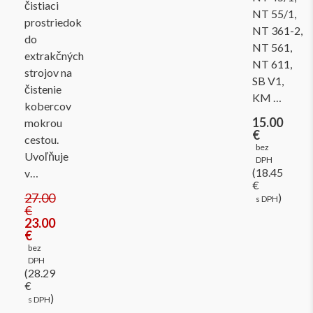
čistiaci
NT 55/1,
prostriedok
NT 361-2,
do
NT 561,
extrakčných
NT 611,
strojov na
SB V1,
čistenie
KM …
kobercov
15.00
mokrou
€
cestou.
bez
Uvoľňuje
DPH
(18.45
v…
€
27.00
)
s DPH
€
23.00
€
bez
DPH
(28.29
€
)
s DPH