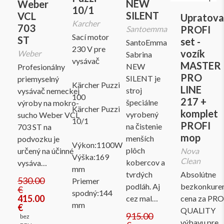
NEW
Weber
10/1
SILENT
VCL
Upratova
Karcher
703
PROFI
Santoemma
Sací motor
ST
set -
SantoEmma
230 V pre
vozík
Weber
Sabrina
vysávač
MASTER
NEW
Profesionálny
PRO
SILENT je
priemyselný
Kärcher Puzzi
LINE
stroj
vysávač nemeckej
100
217 +
špeciálne
výroby na mokro-
Kärcher Puzzi
komplet
vyrobený
sucho Weber VCL
10/1
PROFI
na čistenie
703 ST na
mop
menších
podvozku je
Výkon:1100W
plôch
určený na účinné
Nova
Výška:169
Clean
kobercov a
vysáva…
mm
tvrdých
Absolútne
530.00
Priemer
podláh. Aj
bezkonkure
€
spodný:144
415.00
cez mal…
cena za PRO
mm
€
QUALITY
915.00
bez
výbavu pre