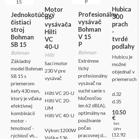
Hubica
Motor
Profesionálny
Jednokotúčový
300
do
vysávač
čistiaci
prach
vysávača
Bohman
stroj
-
Hilti
V 15
Bohman
tvrdé
VC
P
SB 15
podlahy
40-U
Bohman
Bohman
Hilti
Hubicu je
Extrémne
Základný
Sací motor
možné
tichý
model Bohman
230 V pre
objednať v
profesionálny
SB 15 s
vysávač
priemeroch
vysávač na
priemerom
suché sanie s
kefy 430 mm,
Hilti VC 20-U
d.32
hlučnosťou
ktorý je vďaka
Hilti VC 20-
d.35
len 62 dB(A),
efektívnej
UM
10.50
optimálny na
kombinácii
Hilti VC 40-U
€
používanie
motor -
bez
počas
hmotnosť -
DPH
Výkon:1200W
(12.92
pracovnej d…
rýchlosť vh…
Výška:136