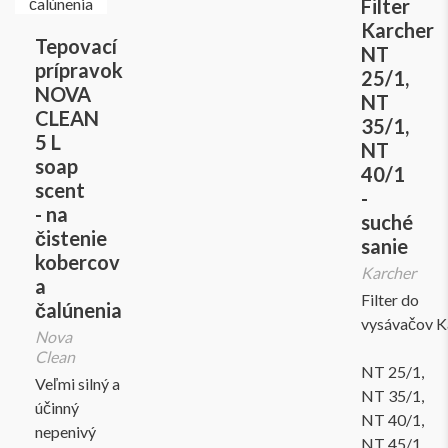
Filter
Karcher
Tepovací
NT
prípravok
25/1,
NOVA
NT
CLEAN
35/1,
5 L
NT
soap
40/1
scent
-
- na
suché
čistenie
sanie
kobercov
Karcher
a
Filter do
čalúnenia
vysávačov K
Nova
Clean
NT 25/1,
Veľmi silný a
NT 35/1,
účinný
NT 40/1,
nepenivý
NT 45/1,