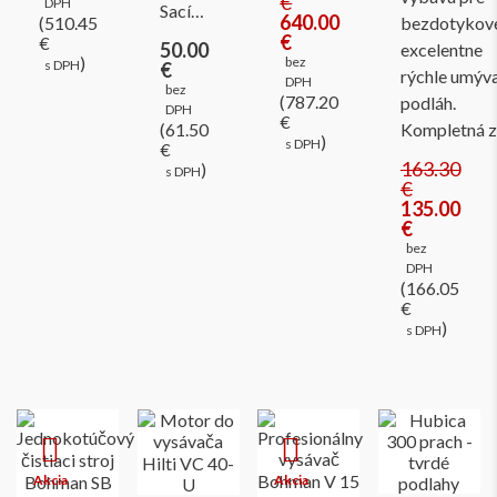
€
DPH
Sací…
640.00
(510.45
bezdotykov
€
€
50.00
excelentne
)
bez
s DPH
€
rýchle umýv
DPH
bez
(787.20
podláh.
DPH
€
(61.50
Kompletná 
)
s DPH
€
163.30
)
s DPH
€
135.00
€
bez
DPH
(166.05
€
)
s DPH