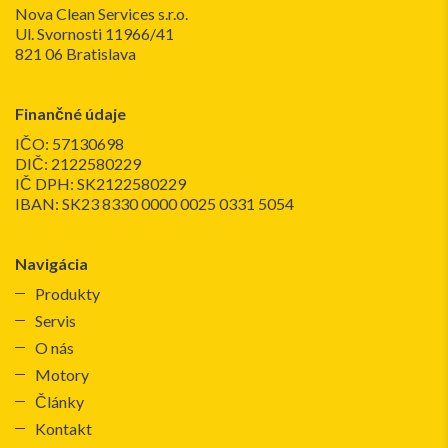
Nova Clean Services s.r.o.
Ul. Svornosti 11966/41
821 06 Bratislava
Finančné údaje
IČO: 57130698
DIČ: 2122580229
IČ DPH: SK2122580229
IBAN: SK23 8330 0000 0025 0331 5054
Navigácia
Produkty
Servis
O nás
Motory
Články
Kontakt