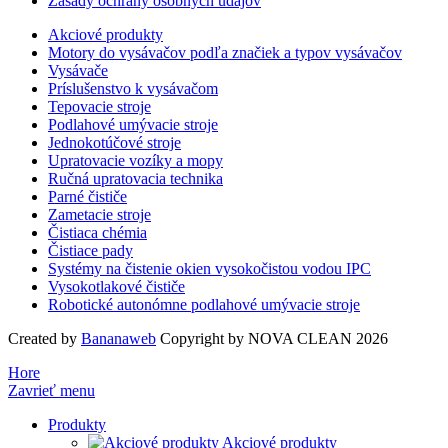
Zásady ochrany osobných údajov
Akciové produkty
Motory do vysávačov podľa značiek a typov vysávačov
Vysávače
Príslušenstvo k vysávačom
Tepovacie stroje
Podlahové umývacie stroje
Jednokotúčové stroje
Upratovacie vozíky a mopy
Ručná upratovacia technika
Parné čističe
Zametacie stroje
Čistiaca chémia
Čistiace pady
Systémy na čistenie okien vysokočistou vodou IPC
Vysokotlakové čističe
Robotické autonómne podlahové umývacie stroje
Created by
Bananaweb
Copyright by NOVA CLEAN 2026
Hore
Zavrieť menu
Produkty
Akciové produkty