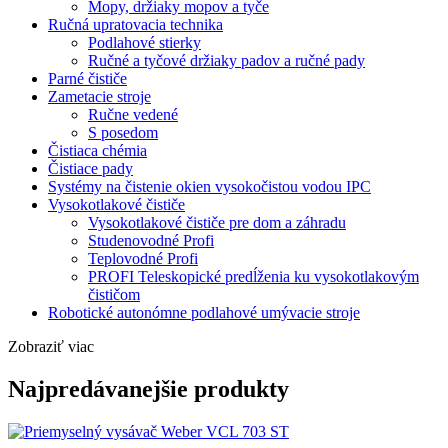
Mopy, držiaky mopov a tyče
Ručná upratovacia technika
Podlahové stierky
Ručné a tyčové držiaky padov a ručné pady
Parné čističe
Zametacie stroje
Ručne vedené
S posedom
Čistiaca chémia
Čistiace pady
Systémy na čistenie okien vysokočistou vodou IPC
Vysokotlakové čističe
Vysokotlakové čističe pre dom a záhradu
Studenovodné Profi
Teplovodné Profi
PROFI Teleskopické predĺženia ku vysokotlakovým
čističom
Robotické autonómne podlahové umývacie stroje
Zobraziť viac
Najpredávanejšie produkty