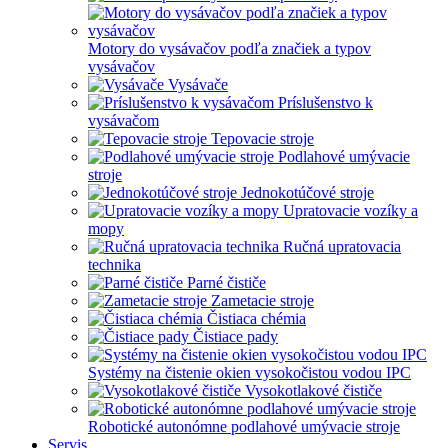
Motory do vysávačov podľa značiek a typov
vysávačov
Vysávače
Príslušenstvo k
vysávačom
Tepovacie stroje
Podlahové umývacie
stroje
Jednokotúčové stroje
Upratovacie vozíky a
mopy
Ručná upratovacia
technika
Parné čističe
Zametacie stroje
Čistiaca chémia
Čistiace pady
Systémy na čistenie okien vysokočistou vodou IPC
Vysokotlakové čističe
Robotické autonómne podlahové umývacie stroje
Servis