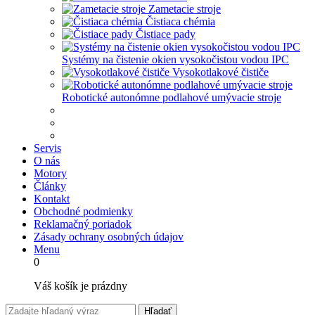
Zametacie stroje
Čistiaca chémia
Čistiace pady
Systémy na čistenie okien vysokočistou vodou IPC
Vysokotlakové čističe
Robotické autonómne podlahové umývacie stroje
Servis
O nás
Motory
Články
Kontakt
Obchodné podmienky
Reklamačný poriadok
Zásady ochrany osobných údajov
Menu
0
Váš košík je prázdny
Hľadať