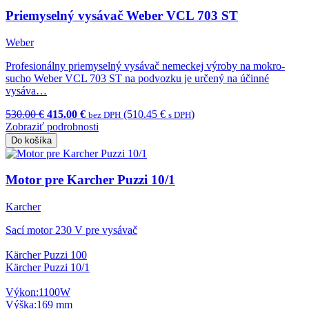
Priemyselný vysávač Weber VCL 703 ST
Weber
Profesionálny priemyselný vysávač nemeckej výroby na mokro-
sucho Weber VCL 703 ST na podvozku je určený na účinné
vysáva…
530.00 €
415.00 €
(510.45 €
)
bez DPH
s DPH
Zobraziť podrobnosti
Do košíka
Motor pre Karcher Puzzi 10/1
Karcher
Sací motor 230 V pre vysávač
Kärcher Puzzi 100
Kärcher Puzzi 10/1
Výkon:1100W
Výška:169 mm