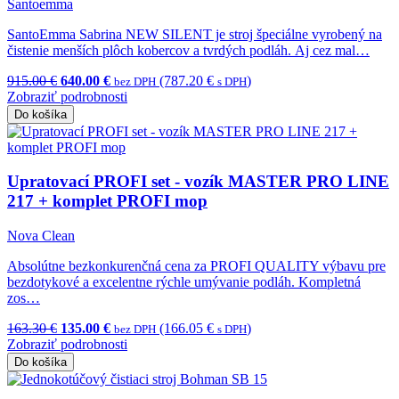
Santoemma
SantoEmma Sabrina NEW SILENT je stroj špeciálne vyrobený na
čistenie menších plôch kobercov a tvrdých podláh. Aj cez mal…
915.00 €
640.00 €
(787.20 €
)
bez DPH
s DPH
Zobraziť podrobnosti
Do košíka
Upratovací PROFI set - vozík MASTER PRO LINE
217 + komplet PROFI mop
Nova Clean
Absolútne bezkonkurenčná cena za PROFI QUALITY výbavu pre
bezdotykové a excelentne rýchle umývanie podláh. Kompletná
zos…
163.30 €
135.00 €
(166.05 €
)
bez DPH
s DPH
Zobraziť podrobnosti
Do košíka