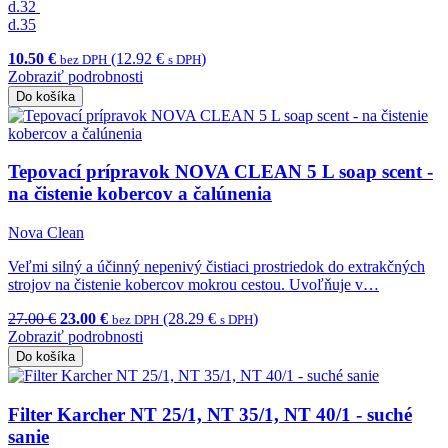
d.32
d.35
10.50 €
(12.92 €
)
bez DPH
s DPH
Zobraziť podrobnosti
Do košíka
Tepovací prípravok NOVA CLEAN 5 L soap scent -
na čistenie kobercov a čalúnenia
Nova Clean
Veľmi silný a účinný nepenivý čistiaci prostriedok do extrakčných
strojov na čistenie kobercov mokrou cestou. Uvoľňuje v…
27.00 €
23.00 €
(28.29 €
)
bez DPH
s DPH
Zobraziť podrobnosti
Do košíka
Filter Karcher NT 25/1, NT 35/1, NT 40/1 - suché
sanie