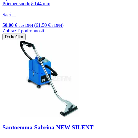
Priemer spodný:144 mm
Sací…
50.00 €
(61.50 €
)
bez DPH
s DPH
Zobraziť podrobnosti
Do košíka
Santoemma Sabrina NEW SILENT