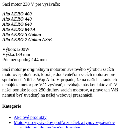
Sací motor 230 V pre vysávače:
Alto AERO 400
Alto AERO 440
Alto AERO 640
Alto AERO 840 A
Alto AERO 5 Gallon
Alto AERO 7 Gallon AS/E
Výkon:1200W
Výška:139 mm
Priemer spodný:144 mm
Sací motor je originálnym motorom svetového výrobcu sacích
motorov spoločnosti, ktorá je dodávateľom sacích motorov pre
spoločnosť Nilfisk Wap Alto. V prípade, že na našich stránkach
nenájdete motor pre Váš vysávač, neváhajte nás kontaktovať. V
našej ponuke je cez 250 druhov sacích motorov, a práve ten Váš
nemusí byť uvedený na našej webovej prezentácii.
Kategórie
Akciové produkty
Motory do vysávačov podľa značiek a typov vysávačov
Motory do vysávačov Karcher