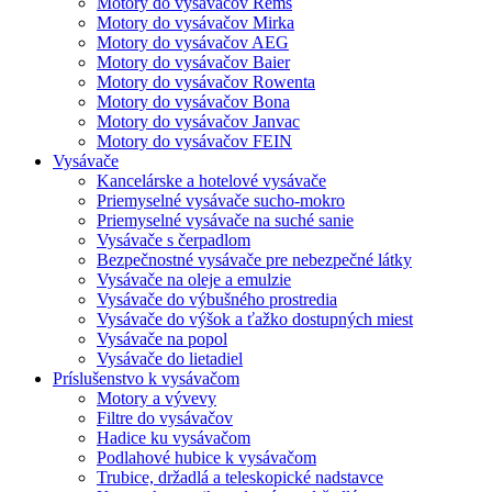
Motory do vysávačov Rems
Motory do vysávačov Mirka
Motory do vysávačov AEG
Motory do vysávačov Baier
Motory do vysávačov Rowenta
Motory do vysávačov Bona
Motory do vysávačov Janvac
Motory do vysávačov FEIN
Vysávače
Kancelárske a hotelové vysávače
Priemyselné vysávače sucho-mokro
Priemyselné vysávače na suché sanie
Vysávače s čerpadlom
Bezpečnostné vysávače pre nebezpečné látky
Vysávače na oleje a emulzie
Vysávače do výbušného prostredia
Vysávače do výšok a ťažko dostupných miest
Vysávače na popol
Vysávače do lietadiel
Príslušenstvo k vysávačom
Motory a vývevy
Filtre do vysávačov
Hadice ku vysávačom
Podlahové hubice k vysávačom
Trubice, držadlá a teleskopické nadstavce