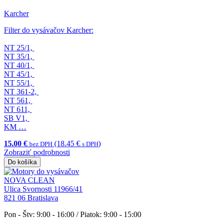
Karcher
Filter do vysávačov Karcher:
NT 25/1,
NT 35/1,
NT 40/1,
NT 45/1,
NT 55/1,
NT 361-2,
NT 561,
NT 611,
SB V1,
KM …
15.00 €
(18.45 €
)
bez DPH
s DPH
Zobraziť podrobnosti
Do košíka
NOVA CLEAN
Ulica Svornosti 11966/41
821 06 Bratislava
Pon - Štv: 9:00 - 16:00 / Piatok: 9:00 - 15:00