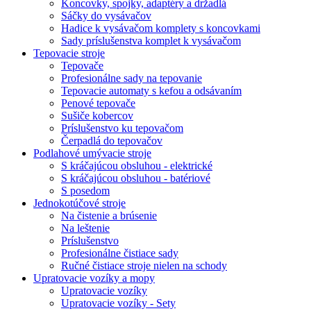
Koncovky, spojky, adaptéry a držadlá
Sáčky do vysávačov
Hadice k vysávačom komplety s koncovkami
Sady príslušenstva komplet k vysávačom
Tepovacie stroje
Tepovače
Profesionálne sady na tepovanie
Tepovacie automaty s kefou a odsávaním
Penové tepovače
Sušiče kobercov
Príslušenstvo ku tepovačom
Čerpadlá do tepovačov
Podlahové umývacie stroje
S kráčajúcou obsluhou - elektrické
S kráčajúcou obsluhou - batériové
S posedom
Jednokotúčové stroje
Na čistenie a brúsenie
Na leštenie
Príslušenstvo
Profesionálne čistiace sady
Ručné čistiace stroje nielen na schody
Upratovacie vozíky a mopy
Upratovacie vozíky
Upratovacie vozíky - Sety