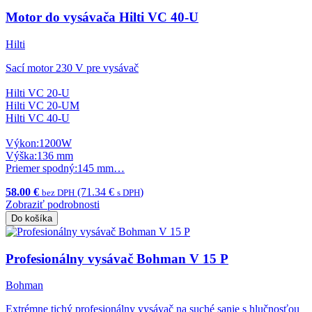
Motor do vysávača Hilti VC 40-U
Hilti
Sací motor 230 V pre vysávač
Hilti VC 20-U
Hilti VC 20-UM
Hilti VC 40-U
Výkon:1200W
Výška:136 mm
Priemer spodný:145 mm…
58.00 €
(71.34 €
)
bez DPH
s DPH
Zobraziť podrobnosti
Do košíka
Profesionálny vysávač Bohman V 15 P
Bohman
Extrémne tichý profesionálny vysávač na suché sanie s hlučnosťou