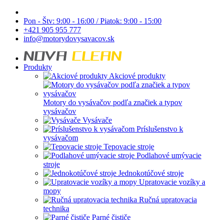
Pon - Štv: 9:00 - 16:00 / Piatok: 9:00 - 15:00
+421 905 955 777
info@motorydovysavacov.sk
Produkty
Akciové produkty
Motory do vysávačov podľa značiek a typov
vysávačov
Vysávače
Príslušenstvo k
vysávačom
Tepovacie stroje
Podlahové umývacie
stroje
Jednokotúčové stroje
Upratovacie vozíky a
mopy
Ručná upratovacia
technika
Parné čističe