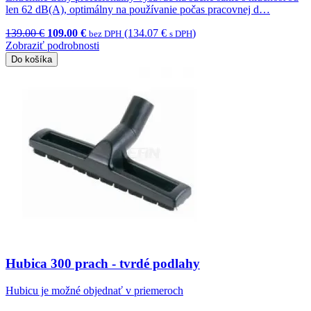
len 62 dB(A), optimálny na používanie počas pracovnej d…
139.00 €
109.00 €
(134.07 €
)
bez DPH
s DPH
Zobraziť podrobnosti
Do košíka
Hubica 300 prach - tvrdé podlahy
Hubicu je možné objednať v priemeroch