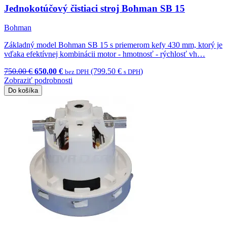
Jednokotúčový čistiaci stroj Bohman SB 15
Bohman
Základný model Bohman SB 15 s priemerom kefy 430 mm, ktorý je
vďaka efektívnej kombinácii motor - hmotnosť - rýchlosť vh…
750.00 €
650.00 €
(799.50 €
)
bez DPH
s DPH
Zobraziť podrobnosti
Do košíka