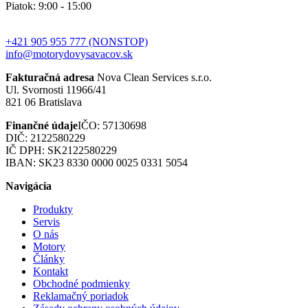
Piatok: 9:00 - 15:00
+421 905 955 777 (NONSTOP)
info@motorydovysavacov.sk
Fakturačná adresa
Nova Clean Services s.r.o.
Ul. Svornosti 11966/41
821 06 Bratislava
Finančné údaje
IČO: 57130698
DIČ: 2122580229
IČ DPH: SK2122580229
IBAN: SK23 8330 0000 0025 0331 5054
Navigácia
Produkty
Servis
O nás
Motory
Články
Kontakt
Obchodné podmienky
Reklamačný poriadok