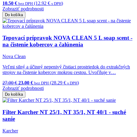
10.50 €
(12.92 €
)
bez DPH
s DPH
Zobraziť podrobnosti
Do košíka
Tepovací prípravok NOVA CLEAN 5 L soap scent -
na čistenie kobercov a čalúnenia
Nova Clean
Veľmi silný a účinný nepenivý čistiaci prostriedok do extrakčných
strojov na čistenie kobercov mokrou cestou. Uvoľňuje v…
27.00 €
23.00 €
(28.29 €
)
bez DPH
s DPH
Zobraziť podrobnosti
Do košíka
Filter Karcher NT 25/1, NT 35/1, NT 40/1 - suché
sanie
Karcher