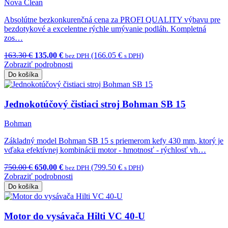
Nova Clean
Absolútne bezkonkurenčná cena za PROFI QUALITY výbavu pre
bezdotykové a excelentne rýchle umývanie podláh. Kompletná
zos…
163.30 €
135.00 €
(166.05 €
)
bez DPH
s DPH
Zobraziť podrobnosti
Do košíka
Jednokotúčový čistiaci stroj Bohman SB 15
Bohman
Základný model Bohman SB 15 s priemerom kefy 430 mm, ktorý je
vďaka efektívnej kombinácii motor - hmotnosť - rýchlosť vh…
750.00 €
650.00 €
(799.50 €
)
bez DPH
s DPH
Zobraziť podrobnosti
Do košíka
Motor do vysávača Hilti VC 40-U