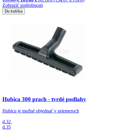
bez DPH
s DPH
Zobraziť podrobnosti
Do košíka
Hubica 300 prach - tvrdé podlahy
Hubicu je možné objednať v priemeroch
d.32
d.35