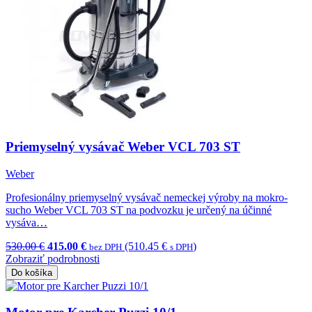
Priemyselný vysávač Weber VCL 703 ST
Weber
Profesionálny priemyselný vysávač nemeckej výroby na mokro-
sucho Weber VCL 703 ST na podvozku je určený na účinné
vysáva…
530.00 €
415.00 €
(510.45 €
)
bez DPH
s DPH
Zobraziť podrobnosti
Do košíka