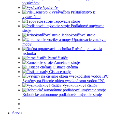
vysávačov
Vysávače
Príslušenstvo k
vysávačom
Tepovacie stroje
Podlahové umývacie
stroje
Jednokotúčové stroje
Upratovacie vozíky a
mopy
Ručná upratovacia
technika
Parné čističe
Zametacie stroje
Čistiaca chémia
Čistiace pady
Systémy na čistenie okien vysokočistou vodou IPC
Vysokotlakové čističe
Robotické autonómne podlahové umývacie stroje
Servis