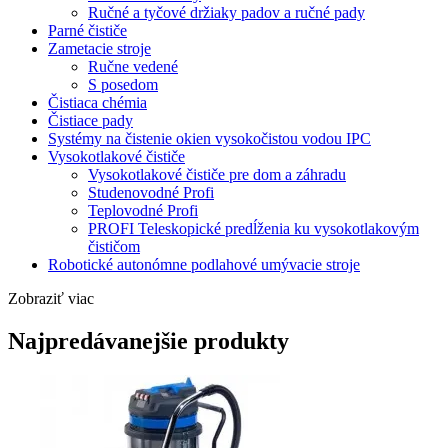
Ručné a tyčové držiaky padov a ručné pady
Parné čističe
Zametacie stroje
Ručne vedené
S posedom
Čistiaca chémia
Čistiace pady
Systémy na čistenie okien vysokočistou vodou IPC
Vysokotlakové čističe
Vysokotlakové čističe pre dom a záhradu
Studenovodné Profi
Teplovodné Profi
PROFI Teleskopické predĺženia ku vysokotlakovým
čističom
Robotické autonómne podlahové umývacie stroje
Zobraziť viac
Najpredávanejšie produkty