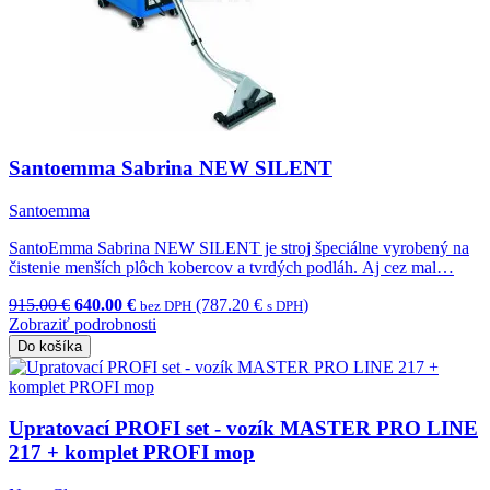
Santoemma Sabrina NEW SILENT
Santoemma
SantoEmma Sabrina NEW SILENT je stroj špeciálne vyrobený na
čistenie menších plôch kobercov a tvrdých podláh. Aj cez mal…
915.00 €
640.00 €
(787.20 €
)
bez DPH
s DPH
Zobraziť podrobnosti
Do košíka
Upratovací PROFI set - vozík MASTER PRO LINE
217 + komplet PROFI mop