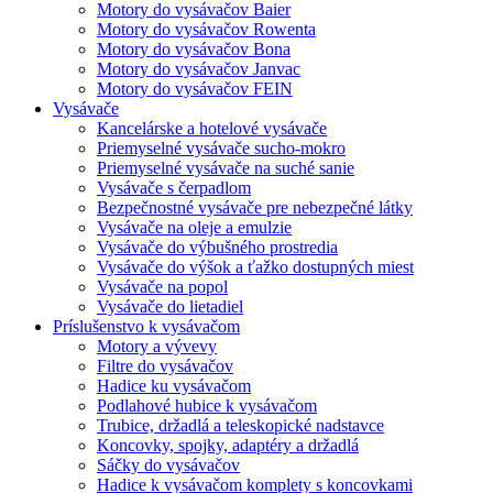
Motory do vysávačov Baier
Motory do vysávačov Rowenta
Motory do vysávačov Bona
Motory do vysávačov Janvac
Motory do vysávačov FEIN
Vysávače
Kancelárske a hotelové vysávače
Priemyselné vysávače sucho-mokro
Priemyselné vysávače na suché sanie
Vysávače s čerpadlom
Bezpečnostné vysávače pre nebezpečné látky
Vysávače na oleje a emulzie
Vysávače do výbušného prostredia
Vysávače do výšok a ťažko dostupných miest
Vysávače na popol
Vysávače do lietadiel
Príslušenstvo k vysávačom
Motory a vývevy
Filtre do vysávačov
Hadice ku vysávačom
Podlahové hubice k vysávačom
Trubice, držadlá a teleskopické nadstavce
Koncovky, spojky, adaptéry a držadlá
Sáčky do vysávačov
Hadice k vysávačom komplety s koncovkami