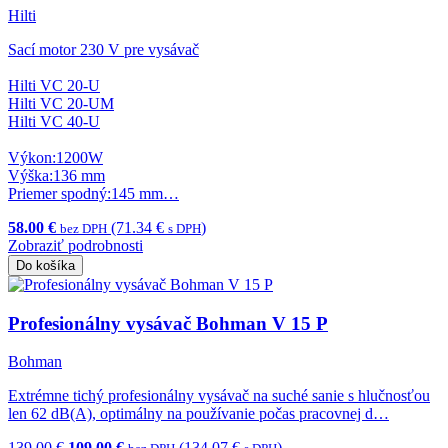
Hilti
Sací motor 230 V pre vysávač
Hilti VC 20-U
Hilti VC 20-UM
Hilti VC 40-U
Výkon:1200W
Výška:136 mm
Priemer spodný:145 mm…
58.00 €
(71.34 €
)
bez DPH
s DPH
Zobraziť podrobnosti
Do košíka
Profesionálny vysávač Bohman V 15 P
Bohman
Extrémne tichý profesionálny vysávač na suché sanie s hlučnosťou
len 62 dB(A), optimálny na používanie počas pracovnej d…
139.00 €
109.00 €
(134.07 €
)