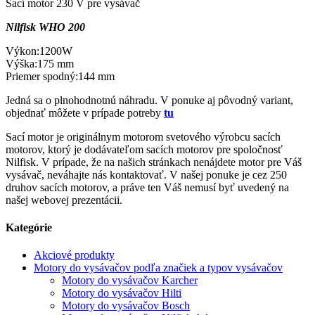
Sací motor 230 V pre vysávač
Nilfisk WHO 200
Výkon:1200W
Výška:175 mm
Priemer spodný:144 mm
Jedná sa o plnohodnotnú náhradu. V ponuke aj pôvodný variant,
objednať môžete v prípade potreby
tu
Sací motor je originálnym motorom svetového výrobcu sacích
motorov, ktorý je dodávateľom sacích motorov pre spoločnosť
Nilfisk. V prípade, že na našich stránkach nenájdete motor pre Váš
vysávač, neváhajte nás kontaktovať. V našej ponuke je cez 250
druhov sacích motorov, a práve ten Váš nemusí byť uvedený na
našej webovej prezentácii.
Kategórie
Akciové produkty
Motory do vysávačov podľa značiek a typov vysávačov
Motory do vysávačov Karcher
Motory do vysávačov Hilti
Motory do vysávačov Bosch