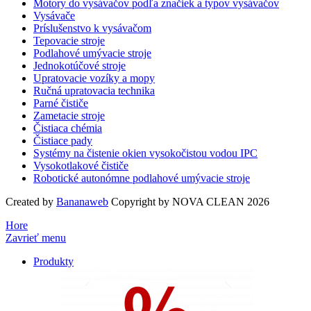
Motory do vysávačov podľa značiek a typov vysávačov
Vysávače
Príslušenstvo k vysávačom
Tepovacie stroje
Podlahové umývacie stroje
Jednokotúčové stroje
Upratovacie vozíky a mopy
Ručná upratovacia technika
Parné čističe
Zametacie stroje
Čistiaca chémia
Čistiace pady
Systémy na čistenie okien vysokočistou vodou IPC
Vysokotlakové čističe
Robotické autonómne podlahové umývacie stroje
Created by
Bananaweb
Copyright by NOVA CLEAN 2026
Hore
Zavrieť menu
Produkty