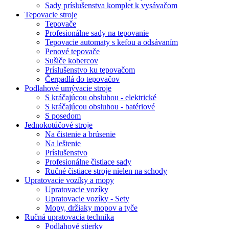
Sady príslušenstva komplet k vysávačom
Tepovacie stroje
Tepovače
Profesionálne sady na tepovanie
Tepovacie automaty s kefou a odsávaním
Penové tepovače
Sušiče kobercov
Príslušenstvo ku tepovačom
Čerpadlá do tepovačov
Podlahové umývacie stroje
S kráčajúcou obsluhou - elektrické
S kráčajúcou obsluhou - batériové
S posedom
Jednokotúčové stroje
Na čistenie a brúsenie
Na leštenie
Príslušenstvo
Profesionálne čistiace sady
Ručné čistiace stroje nielen na schody
Upratovacie vozíky a mopy
Upratovacie vozíky
Upratovacie vozíky - Sety
Mopy, držiaky mopov a tyče
Ručná upratovacia technika
Podlahové stierky