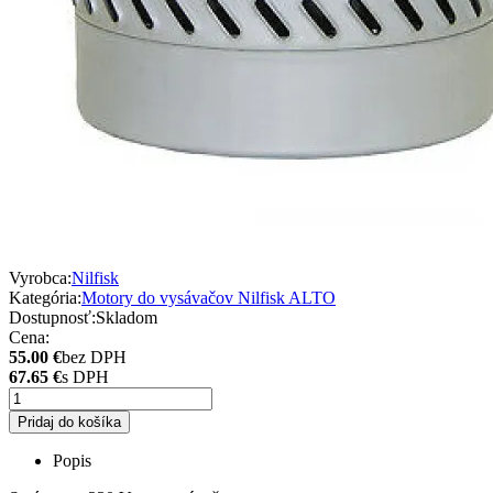
Vyrobca:
Nilfisk
Kategória:
Motory do vysávačov Nilfisk ALTO
Dostupnosť:
Skladom
Cena:
55.00 €
bez DPH
67.65 €
s DPH
Pridaj do košíka
Popis