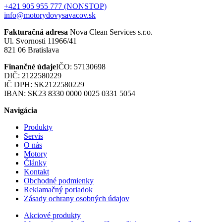
+421 905 955 777 (NONSTOP)
info@motorydovysavacov.sk
Fakturačná adresa
Nova Clean Services s.r.o.
Ul. Svornosti 11966/41
821 06 Bratislava
Finančné údaje
IČO: 57130698
DIČ: 2122580229
IČ DPH: SK2122580229
IBAN: SK23 8330 0000 0025 0331 5054
Navigácia
Produkty
Servis
O nás
Motory
Články
Kontakt
Obchodné podmienky
Reklamačný poriadok
Zásady ochrany osobných údajov
Akciové produkty