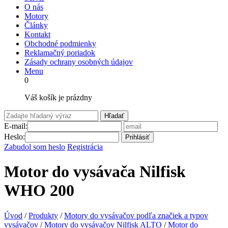
O nás
Motory
Články
Kontakt
Obchodné podmienky
Reklamačný poriadok
Zásady ochrany osobných údajov
Menu
0
Váš košík je prázdny
Hľadať
E-mail:
Heslo:
Prihlásiť
Zabudol som heslo
Registrácia
Motor do vysávača Nilfisk
WHO 200
Úvod
/
Produkty
/
Motory do vysávačov podľa značiek a typov
vysávačov
/
Motory do vysávačov Nilfisk ALTO
/
Motor do