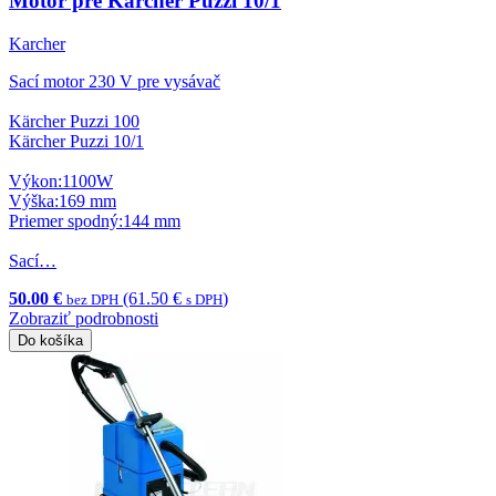
Motor pre Karcher Puzzi 10/1
Karcher
Sací motor 230 V pre vysávač
Kärcher Puzzi 100
Kärcher Puzzi 10/1
Výkon:1100W
Výška:169 mm
Priemer spodný:144 mm
Sací…
50.00 €
(61.50 €
)
bez DPH
s DPH
Zobraziť podrobnosti
Do košíka