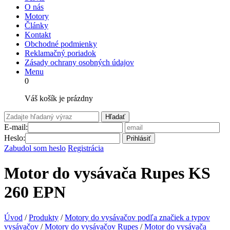
O nás
Motory
Články
Kontakt
Obchodné podmienky
Reklamačný poriadok
Zásady ochrany osobných údajov
Menu
0
Váš košík je prázdny
Hľadať
E-mail:
Heslo:
Prihlásiť
Zabudol som heslo
Registrácia
Motor do vysávača Rupes KS
260 EPN
Úvod
/
Produkty
/
Motory do vysávačov podľa značiek a typov
vysávačov
/
Motory do vysávačov Rupes
/
Motor do vysávača