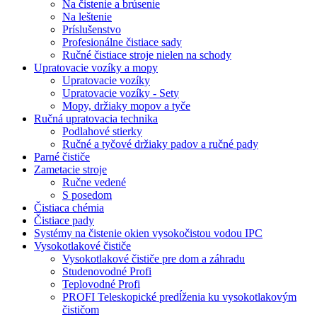
Na čistenie a brúsenie
Na leštenie
Príslušenstvo
Profesionálne čistiace sady
Ručné čistiace stroje nielen na schody
Upratovacie vozíky a mopy
Upratovacie vozíky
Upratovacie vozíky - Sety
Mopy, držiaky mopov a tyče
Ručná upratovacia technika
Podlahové stierky
Ručné a tyčové držiaky padov a ručné pady
Parné čističe
Zametacie stroje
Ručne vedené
S posedom
Čistiaca chémia
Čistiace pady
Systémy na čistenie okien vysokočistou vodou IPC
Vysokotlakové čističe
Vysokotlakové čističe pre dom a záhradu
Studenovodné Profi
Teplovodné Profi
PROFI Teleskopické predĺženia ku vysokotlakovým
čističom