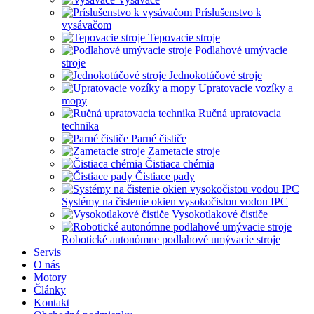
Príslušenstvo k
vysávačom
Tepovacie stroje
Podlahové umývacie
stroje
Jednokotúčové stroje
Upratovacie vozíky a
mopy
Ručná upratovacia
technika
Parné čističe
Zametacie stroje
Čistiaca chémia
Čistiace pady
Systémy na čistenie okien vysokočistou vodou IPC
Vysokotlakové čističe
Robotické autonómne podlahové umývacie stroje
Servis
O nás
Motory
Články
Kontakt