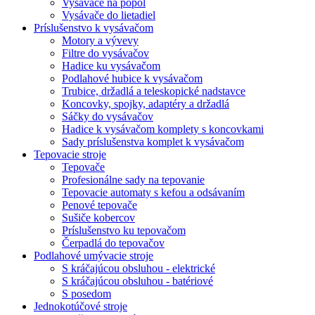
Vysávače na popol
Vysávače do lietadiel
Príslušenstvo k vysávačom
Motory a vývevy
Filtre do vysávačov
Hadice ku vysávačom
Podlahové hubice k vysávačom
Trubice, držadlá a teleskopické nadstavce
Koncovky, spojky, adaptéry a držadlá
Sáčky do vysávačov
Hadice k vysávačom komplety s koncovkami
Sady príslušenstva komplet k vysávačom
Tepovacie stroje
Tepovače
Profesionálne sady na tepovanie
Tepovacie automaty s kefou a odsávaním
Penové tepovače
Sušiče kobercov
Príslušenstvo ku tepovačom
Čerpadlá do tepovačov
Podlahové umývacie stroje
S kráčajúcou obsluhou - elektrické
S kráčajúcou obsluhou - batériové
S posedom
Jednokotúčové stroje