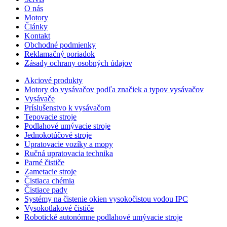
O nás
Motory
Články
Kontakt
Obchodné podmienky
Reklamačný poriadok
Zásady ochrany osobných údajov
Akciové produkty
Motory do vysávačov podľa značiek a typov vysávačov
Vysávače
Príslušenstvo k vysávačom
Tepovacie stroje
Podlahové umývacie stroje
Jednokotúčové stroje
Upratovacie vozíky a mopy
Ručná upratovacia technika
Parné čističe
Zametacie stroje
Čistiaca chémia
Čistiace pady
Systémy na čistenie okien vysokočistou vodou IPC
Vysokotlakové čističe
Robotické autonómne podlahové umývacie stroje