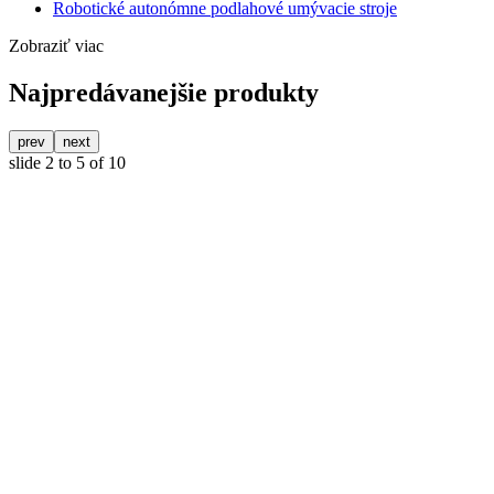
Robotické autonómne podlahové umývacie stroje
Zobraziť viac
Najpredávanejšie produkty
prev
next
slide
2 to 5
of 10