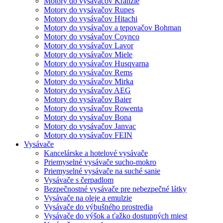
Motory do vysávačov Kränzle
Motory do vysávačov Rupes
Motory do vysávačov Hitachi
Motory do vysávačov a tepovačov Bohman
Motory do vysávačov Coynco
Motory do vysávačov Lavor
Motory do vysávačov Miele
Motory do vysávačov Husqvarna
Motory do vysávačov Rems
Motory do vysávačov Mirka
Motory do vysávačov AEG
Motory do vysávačov Baier
Motory do vysávačov Rowenta
Motory do vysávačov Bona
Motory do vysávačov Janvac
Motory do vysávačov FEIN
Vysávače
Kancelárske a hotelové vysávače
Priemyselné vysávače sucho-mokro
Priemyselné vysávače na suché sanie
Vysávače s čerpadlom
Bezpečnostné vysávače pre nebezpečné látky
Vysávače na oleje a emulzie
Vysávače do výbušného prostredia
Vysávače do výšok a ťažko dostupných miest