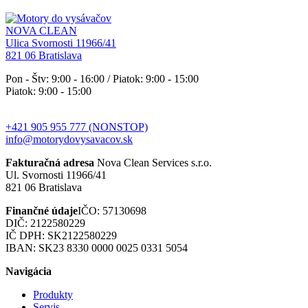
NOVA CLEAN
Ulica Svornosti 11966/41
821 06 Bratislava
Pon - Štv: 9:00 - 16:00 / Piatok: 9:00 - 15:00
Piatok: 9:00 - 15:00
+421 905 955 777 (NONSTOP)
info@motorydovysavacov.sk
Fakturačná adresa
Nova Clean Services s.r.o.
Ul. Svornosti 11966/41
821 06 Bratislava
Finančné údaje
IČO: 57130698
DIČ: 2122580229
IČ DPH: SK2122580229
IBAN: SK23 8330 0000 0025 0331 5054
Navigácia
Produkty
Servis