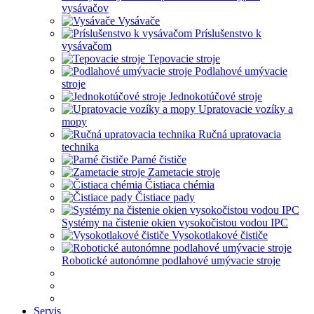
vysávačov
Vysávače
Príslušenstvo k
vysávačom
Tepovacie stroje
Podlahové umývacie
stroje
Jednokotúčové stroje
Upratovacie vozíky a
mopy
Ručná upratovacia
technika
Parné čističe
Zametacie stroje
Čistiaca chémia
Čistiace pady
Systémy na čistenie okien vysokočistou vodou IPC
Vysokotlakové čističe
Robotické autonómne podlahové umývacie stroje
Servis