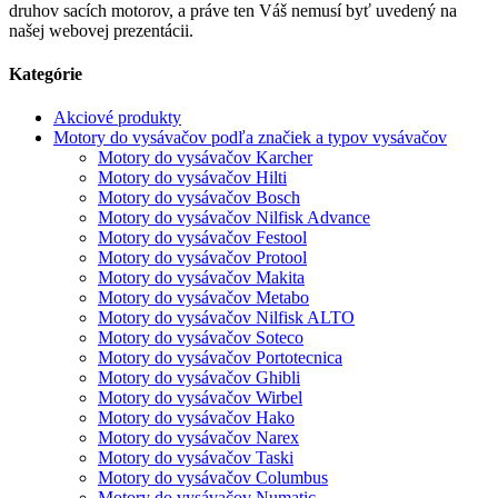
druhov sacích motorov, a práve ten Váš nemusí byť uvedený na
našej webovej prezentácii.
Kategórie
Akciové produkty
Motory do vysávačov podľa značiek a typov vysávačov
Motory do vysávačov Karcher
Motory do vysávačov Hilti
Motory do vysávačov Bosch
Motory do vysávačov Nilfisk Advance
Motory do vysávačov Festool
Motory do vysávačov Protool
Motory do vysávačov Makita
Motory do vysávačov Metabo
Motory do vysávačov Nilfisk ALTO
Motory do vysávačov Soteco
Motory do vysávačov Portotecnica
Motory do vysávačov Ghibli
Motory do vysávačov Wirbel
Motory do vysávačov Hako
Motory do vysávačov Narex
Motory do vysávačov Taski
Motory do vysávačov Columbus
Motory do vysávačov Numatic