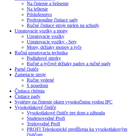
Na čistenie a brúsenie
Na leštenie
Príslušenstvo
Profesionálne čistiace sady
Ručné čistiace stroje nielen na schody
Upratovacie vozíky a mopy
Upratovacie vozíky
Upratovacie vozíky - Sety
Mopy, držiaky mopov a tyče
Ručná upratovacia technika
Podlahové stierky
Ručné a tyčové držiaky padov a ručné pady
Parné čističe
Zametacie stroje
Ručne vedené
S posedom
Čistiaca chémia
Čistiace pady
Systémy na čistenie okien vysokočistou vodou IPC
Vysokotlakové čističe
Vysokotlakové čističe pre dom a záhradu
Studenovodné Profi
Teplovodné Profi
PROFI Teleskopické predĺženia ku vysokotlakovým
čističom