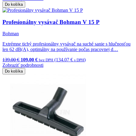
Do košíka
Profesionálny vysávač Bohman V 15 P
Bohman
Extrémne tichý profesionálny vysávač na suché sanie s hlučnosťou
len 62 dB(A), optimálny na používanie počas pracovnej d…
139.00 €
109.00 €
(134.07 €
)
bez DPH
s DPH
Zobraziť podrobnosti
Do košíka