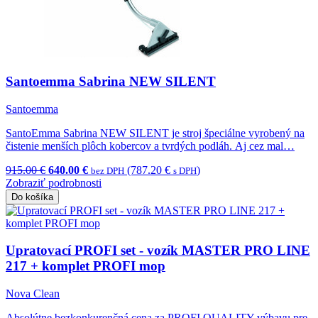
Santoemma Sabrina NEW SILENT
Santoemma
SantoEmma Sabrina NEW SILENT je stroj špeciálne vyrobený na
čistenie menších plôch kobercov a tvrdých podláh. Aj cez mal…
915.00 €
640.00 €
(787.20 €
)
bez DPH
s DPH
Zobraziť podrobnosti
Do košíka
Upratovací PROFI set - vozík MASTER PRO LINE
217 + komplet PROFI mop
Nova Clean
Absolútne bezkonkurenčná cena za PROFI QUALITY výbavu pre