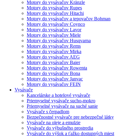
Motory do vysávačov Kränzle
Motory do vysávačov Rupes
Motory do vysávačov Hitachi
Motory do vysávačov a tepovačov Bohman
Motory do vysávačov Coynco
Motory do vysávačov Lavor
Motory do vysávačov Miele
Motory do vysávačov Husqvarna
Motory do vysávačov Rems
Motory do vysávačov Mirka
Motory do vysávačov AEG
Motory do vysávačov Baier
Motory do vysávačov Rowenta
Motory do vysávačov Bona
Motory do vysávačov Janvac
Motory do vysávačov FEIN
Vysávače
Kancelárske a hotelové vysávače
Priemyselné vysávače sucho-mokro
Priemyselné vysávače na suché sanie
Vysávače s čerpadlom
Bezpečnostné vysávače pre nebezpečné látky
Vysávače na oleje a emulzie
Vysávače do výbušného prostredia
Vysávače do výšok a ťažko dostupných miest