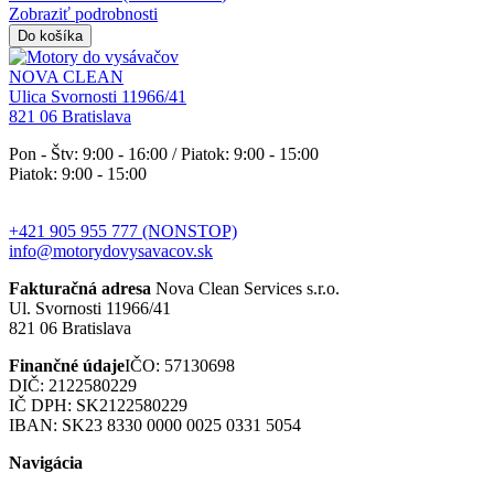
Zobraziť podrobnosti
Do košíka
NOVA CLEAN
Ulica Svornosti 11966/41
821 06 Bratislava
Pon - Štv: 9:00 - 16:00 / Piatok: 9:00 - 15:00
Piatok: 9:00 - 15:00
+421 905 955 777 (NONSTOP)
info@motorydovysavacov.sk
Fakturačná adresa
Nova Clean Services s.r.o.
Ul. Svornosti 11966/41
821 06 Bratislava
Finančné údaje
IČO: 57130698
DIČ: 2122580229
IČ DPH: SK2122580229
IBAN: SK23 8330 0000 0025 0331 5054
Navigácia