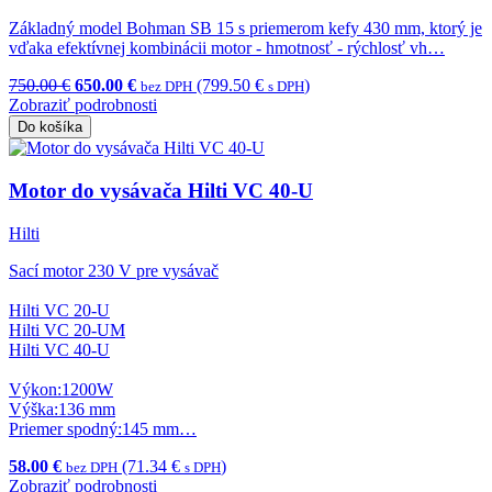
Základný model Bohman SB 15 s priemerom kefy 430 mm, ktorý je
vďaka efektívnej kombinácii motor - hmotnosť - rýchlosť vh…
750.00 €
650.00 €
(799.50 €
)
bez DPH
s DPH
Zobraziť podrobnosti
Do košíka
Motor do vysávača Hilti VC 40-U
Hilti
Sací motor 230 V pre vysávač
Hilti VC 20-U
Hilti VC 20-UM
Hilti VC 40-U
Výkon:1200W
Výška:136 mm
Priemer spodný:145 mm…
58.00 €
(71.34 €
)
bez DPH
s DPH
Zobraziť podrobnosti