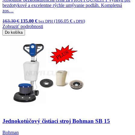
bezdotykové a excelentne rýchle umývanie podláh. Kompletná
zos…
163.30 €
135.00 €
(166.05 €
)
bez DPH
s DPH
Zobraziť podrobnosti
Do košíka
Jednokotúčový čistiaci stroj Bohman SB 15
Bohman