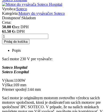
Vyrobca:
Soteco
Kategória:
Motory do vysávačov Soteco
Dostupnosť:
Skladom
Cena:
50.00 €
bez DPH
61.50 €
s DPH
Pridaj do košíka
Popis
Sací motor 230 V pre vysávače:
Soteco Hospital
Soteco Ecospital
Výkon:1100W
Výška:169 mm
Priemer spodný:144 mm
Sací motor je originálnym motorom svetového výrobcu sacích
motorov spoločnosti, ktorá je dodávateľom sacích motorov pre
spoločnosť IPC SOTECO. V prípade, že na našich stránkach
nenájdete motor pre Váš vysávač, neváhajte nás kontaktovať. V