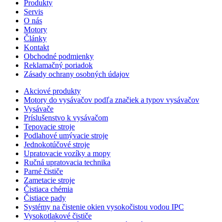
Produkty
Servis
O nás
Motory
Články
Kontakt
Obchodné podmienky
Reklamačný poriadok
Zásady ochrany osobných údajov
Akciové produkty
Motory do vysávačov podľa značiek a typov vysávačov
Vysávače
Príslušenstvo k vysávačom
Tepovacie stroje
Podlahové umývacie stroje
Jednokotúčové stroje
Upratovacie vozíky a mopy
Ručná upratovacia technika
Parné čističe
Zametacie stroje
Čistiaca chémia
Čistiace pady
Systémy na čistenie okien vysokočistou vodou IPC
Vysokotlakové čističe