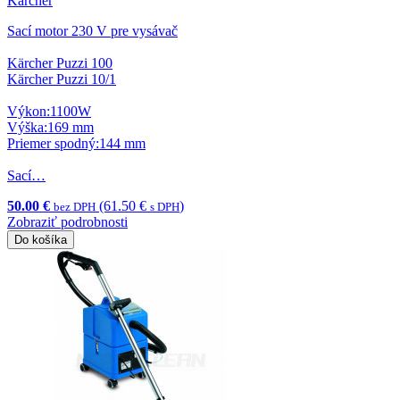
Karcher
Sací motor 230 V pre vysávač
Kärcher Puzzi 100
Kärcher Puzzi 10/1
Výkon:1100W
Výška:169 mm
Priemer spodný:144 mm
Sací…
50.00 €
(61.50 €
)
bez DPH
s DPH
Zobraziť podrobnosti
Do košíka