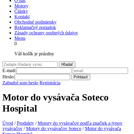
O nás
Motory
Články
Kontakt
Obchodné podmienky
Reklamačný poriadok
Zásady ochrany osobných údajov
Menu
0
Váš košík je prázdny
Hľadať
E-mail:
Heslo:
Prihlásiť
Zabudol som heslo
Registrácia
Motor do vysávača Soteco
Hospital
Úvod
/
Produkty
/
Motory do vysávačov podľa značiek a typov
vysávačov
/
Motory do vysávačov Soteco
/
Motor do vysávača
Soteco Hospital