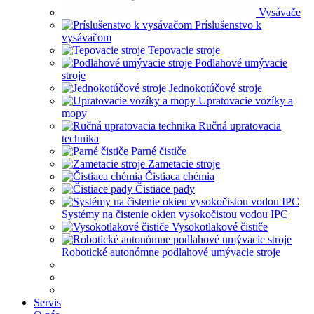
Vysávače
Príslušenstvo k
vysávačom
Tepovacie stroje
Podlahové umývacie
stroje
Jednokotúčové stroje
Upratovacie vozíky a
mopy
Ručná upratovacia
technika
Parné čističe
Zametacie stroje
Čistiaca chémia
Čistiace pady
Systémy na čistenie okien vysokočistou vodou IPC
Vysokotlakové čističe
Robotické autonómne podlahové umývacie stroje
Servis