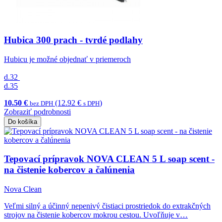
Hubica 300 prach - tvrdé podlahy
Hubicu je možné objednať v priemeroch
d.32
d.35
10.50 €
(12.92 €
)
bez DPH
s DPH
Zobraziť podrobnosti
Do košíka
Tepovací prípravok NOVA CLEAN 5 L soap scent -
na čistenie kobercov a čalúnenia
Nova Clean
Veľmi silný a účinný nepenivý čistiaci prostriedok do extrakčných
strojov na čistenie kobercov mokrou cestou. Uvoľňuje v…