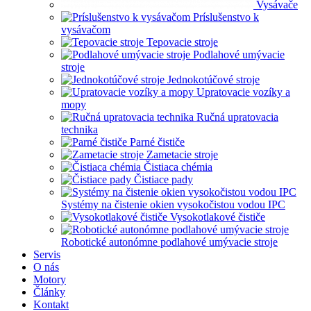
Vysávače
Príslušenstvo k
vysávačom
Tepovacie stroje
Podlahové umývacie
stroje
Jednokotúčové stroje
Upratovacie vozíky a
mopy
Ručná upratovacia
technika
Parné čističe
Zametacie stroje
Čistiaca chémia
Čistiace pady
Systémy na čistenie okien vysokočistou vodou IPC
Vysokotlakové čističe
Robotické autonómne podlahové umývacie stroje
Servis
O nás
Motory
Články
Kontakt