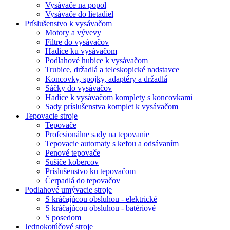
Vysávače na popol
Vysávače do lietadiel
Príslušenstvo k vysávačom
Motory a vývevy
Filtre do vysávačov
Hadice ku vysávačom
Podlahové hubice k vysávačom
Trubice, držadlá a teleskopické nadstavce
Koncovky, spojky, adaptéry a držadlá
Sáčky do vysávačov
Hadice k vysávačom komplety s koncovkami
Sady príslušenstva komplet k vysávačom
Tepovacie stroje
Tepovače
Profesionálne sady na tepovanie
Tepovacie automaty s kefou a odsávaním
Penové tepovače
Sušiče kobercov
Príslušenstvo ku tepovačom
Čerpadlá do tepovačov
Podlahové umývacie stroje
S kráčajúcou obsluhou - elektrické
S kráčajúcou obsluhou - batériové
S posedom
Jednokotúčové stroje