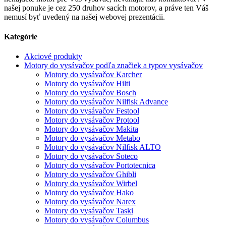
našej ponuke je cez 250 druhov sacích motorov, a práve ten Váš
nemusí byť uvedený na našej webovej prezentácii.
Kategórie
Akciové produkty
Motory do vysávačov podľa značiek a typov vysávačov
Motory do vysávačov Karcher
Motory do vysávačov Hilti
Motory do vysávačov Bosch
Motory do vysávačov Nilfisk Advance
Motory do vysávačov Festool
Motory do vysávačov Protool
Motory do vysávačov Makita
Motory do vysávačov Metabo
Motory do vysávačov Nilfisk ALTO
Motory do vysávačov Soteco
Motory do vysávačov Portotecnica
Motory do vysávačov Ghibli
Motory do vysávačov Wirbel
Motory do vysávačov Hako
Motory do vysávačov Narex
Motory do vysávačov Taski
Motory do vysávačov Columbus