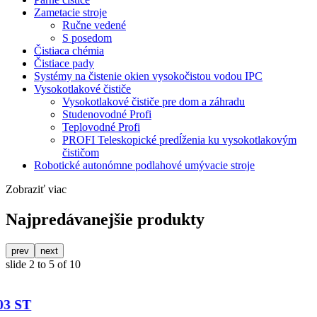
Zametacie stroje
Ručne vedené
S posedom
Čistiaca chémia
Čistiace pady
Systémy na čistenie okien vysokočistou vodou IPC
Vysokotlakové čističe
Vysokotlakové čističe pre dom a záhradu
Studenovodné Profi
Teplovodné Profi
PROFI Teleskopické predĺženia ku vysokotlakovým
čističom
Robotické autonómne podlahové umývacie stroje
Zobraziť viac
Najpredávanejšie produkty
prev
next
slide
2 to 5
of 10