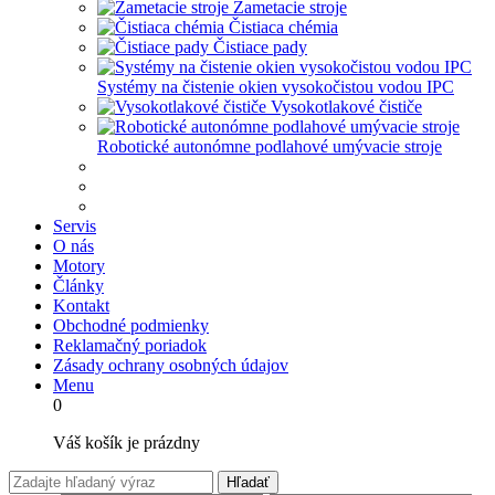
Zametacie stroje
Čistiaca chémia
Čistiace pady
Systémy na čistenie okien vysokočistou vodou IPC
Vysokotlakové čističe
Robotické autonómne podlahové umývacie stroje
Servis
O nás
Motory
Články
Kontakt
Obchodné podmienky
Reklamačný poriadok
Zásady ochrany osobných údajov
Menu
0
Váš košík je prázdny
Hľadať