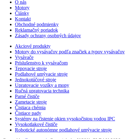
O nás
Motory
Články
Kontakt
Obchodné podmienky
Reklamačný poriadok
Zásady ochrany osobných údajov
Akciové produkty
Motory do vysávačov podľa značiek a typov vysávačov
Vysávače
Príslušenstvo k vysávačom
Tepovacie stroje
Podlahové umývacie stroje
Jednokotúčové stroje
Upratovacie vozíky a mopy
Ručná upratovacia technika
Parné čističe
Zametacie stroje
Čistiaca chémia
Čistiace pady
Systémy na čistenie okien vysokočistou vodou IPC
Vysokotlakové čističe
Robotické autonómne podlahové umývacie stroje