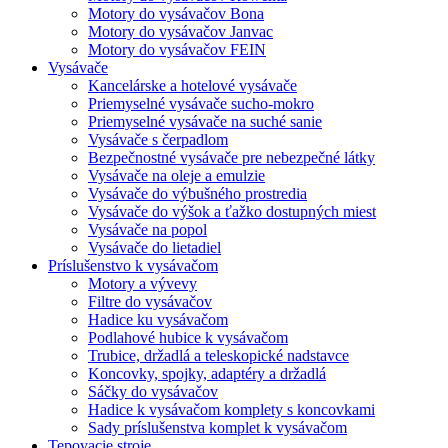
Motory do vysávačov Bona
Motory do vysávačov Janvac
Motory do vysávačov FEIN
Vysávače
Kancelárske a hotelové vysávače
Priemyselné vysávače sucho-mokro
Priemyselné vysávače na suché sanie
Vysávače s čerpadlom
Bezpečnostné vysávače pre nebezpečné látky
Vysávače na oleje a emulzie
Vysávače do výbušného prostredia
Vysávače do výšok a ťažko dostupných miest
Vysávače na popol
Vysávače do lietadiel
Príslušenstvo k vysávačom
Motory a vývevy
Filtre do vysávačov
Hadice ku vysávačom
Podlahové hubice k vysávačom
Trubice, držadlá a teleskopické nadstavce
Koncovky, spojky, adaptéry a držadlá
Sáčky do vysávačov
Hadice k vysávačom komplety s koncovkami
Sady príslušenstva komplet k vysávačom
Tepovacie stroje