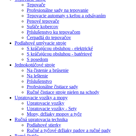
Tepovače
Profesionálne sady na tepovanie
Tepovacie automaty s kefou a odsávaním
Penové tepovače
Sušiče kobercov
Príslušenstvo ku tepovačom
Čerpadlá do tepovačov
Podlahové umývacie stroje
S kráčajúcou obsluhou - elektrické
S kráčajúcou obsluhou - batériové
S posedom
Jednokotúčové stroje
Na čistenie a brúsenie
Na leštenie
Príslušenstvo
Profesionálne čistiace sady
Ručné čistiace stroje nielen na schody
Upratovacie vozíky a mopy
Upratovacie vozíky
Upratovacie vozíky - Sety
Mopy, držiaky mopov a tyče
Ručná upratovacia technika
Podlahové stierky
Ručné a tyčové držiaky padov a ručné pady
Parné čističe