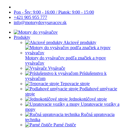
Pon - Štv: 9:00 - 16:00 / Piatok: 9:00 - 15:00
+421 905 955 777
info@motorydovysavacov.sk
Produkty
Akciové produkty
Motory do vysávačov podľa značiek a typov
vysávačov
Vysávače
Príslušenstvo k
vysávačom
Tepovacie stroje
Podlahové umývacie
stroje
Jednokotúčové stroje
Upratovacie vozíky a
mopy
Ručná upratovacia
technika
Parné čističe