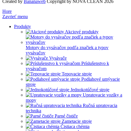
Created by
Bananaweb
Copyright by NOVA CLEAN 2026
Hore
Zavrieť menu
Produkty
Akciové produkty
Motory do vysávačov podľa značiek a typov
vysávačov
Vysávače
Príslušenstvo k
vysávačom
Tepovacie stroje
Podlahové umývacie
stroje
Jednokotúčové stroje
Upratovacie vozíky a
mopy
Ručná upratovacia
technika
Parné čističe
Zametacie stroje
Čistiaca chémia