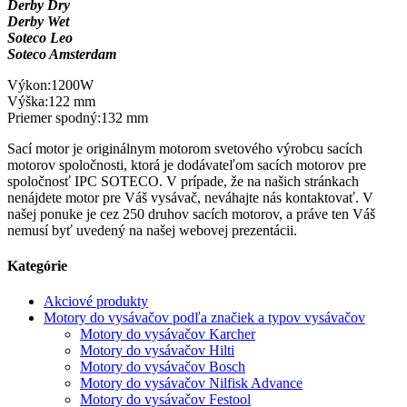
Derby Dry
Derby Wet
Soteco Leo
Soteco Amsterdam
Výkon:1200W
Výška:122 mm
Priemer spodný:132 mm
Sací motor je originálnym motorom svetového výrobcu sacích
motorov spoločnosti, ktorá je dodávateľom sacích motorov pre
spoločnosť IPC SOTECO. V prípade, že na našich stránkach
nenájdete motor pre Váš vysávač, neváhajte nás kontaktovať. V
našej ponuke je cez 250 druhov sacích motorov, a práve ten Váš
nemusí byť uvedený na našej webovej prezentácii.
Kategórie
Akciové produkty
Motory do vysávačov podľa značiek a typov vysávačov
Motory do vysávačov Karcher
Motory do vysávačov Hilti
Motory do vysávačov Bosch
Motory do vysávačov Nilfisk Advance
Motory do vysávačov Festool