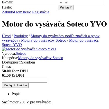
E-mail:
Heslo:
Prihlásiť
Zabudol som heslo
Registrácia
Motor do vysávača Soteco YVO
Úvod
/
Produkty
/
Motory do vysávačov podľa značiek a typov
vysávačov
/
Motory do vysávačov Soteco
/
Motor do vysávača
Soteco YVO
Vyrobca:
Soteco
Kategória:
Motory do vysávačov Soteco
Dostupnosť:
Skladom
Cena:
50.00 €
bez DPH
61.50 €
s DPH
Pridaj do košíka
Popis
Sací motor 230 V pre vysávače: