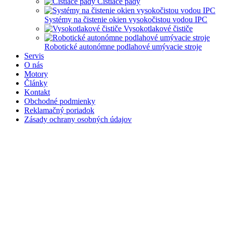
Čistiace pady
Systémy na čistenie okien vysokočistou vodou IPC
Vysokotlakové čističe
Robotické autonómne podlahové umývacie stroje
Servis
O nás
Motory
Články
Kontakt
Obchodné podmienky
Reklamačný poriadok
Zásady ochrany osobných údajov