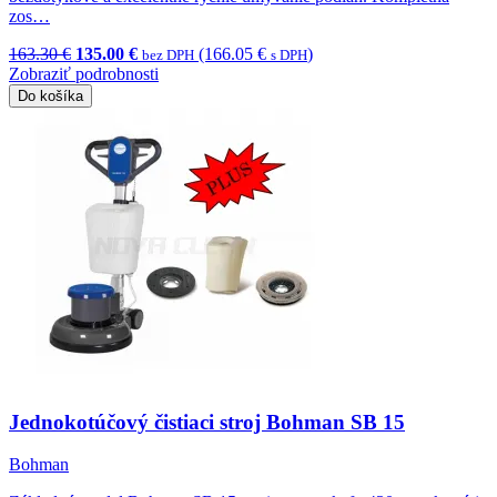
zos…
163.30 €
135.00 €
(166.05 €
)
bez DPH
s DPH
Zobraziť podrobnosti
Do košíka
Jednokotúčový čistiaci stroj Bohman SB 15
Bohman