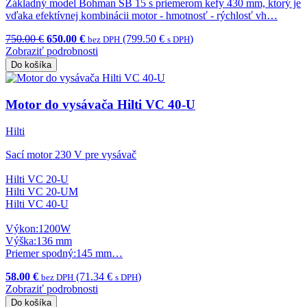
Základný model Bohman SB 15 s priemerom kefy 430 mm, ktorý je
vďaka efektívnej kombinácii motor - hmotnosť - rýchlosť vh…
750.00 €
650.00 €
(799.50 €
)
bez DPH
s DPH
Zobraziť podrobnosti
Do košíka
Motor do vysávača Hilti VC 40-U
Hilti
Sací motor 230 V pre vysávač
Hilti VC 20-U
Hilti VC 20-UM
Hilti VC 40-U
Výkon:1200W
Výška:136 mm
Priemer spodný:145 mm…
58.00 €
(71.34 €
)
bez DPH
s DPH
Zobraziť podrobnosti
Do košíka