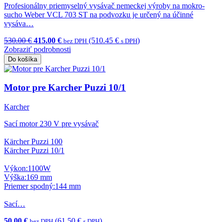
Profesionálny priemyselný vysávač nemeckej výroby na mokro-
sucho Weber VCL 703 ST na podvozku je určený na účinné
vysáva…
530.00 €
415.00 €
(510.45 €
)
bez DPH
s DPH
Zobraziť podrobnosti
Do košíka
Motor pre Karcher Puzzi 10/1
Karcher
Sací motor 230 V pre vysávač
Kärcher Puzzi 100
Kärcher Puzzi 10/1
Výkon:1100W
Výška:169 mm
Priemer spodný:144 mm
Sací…
50.00 €
(61.50 €
)
bez DPH
s DPH