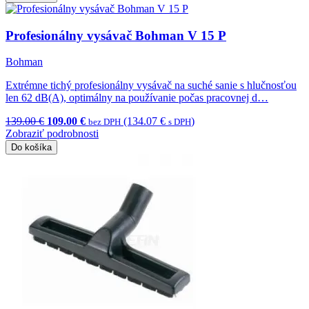
Profesionálny vysávač Bohman V 15 P
Bohman
Extrémne tichý profesionálny vysávač na suché sanie s hlučnosťou
len 62 dB(A), optimálny na používanie počas pracovnej d…
139.00 €
109.00 €
(134.07 €
)
bez DPH
s DPH
Zobraziť podrobnosti
Do košíka