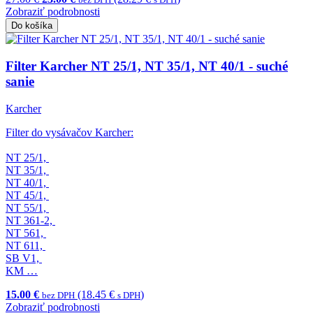
Zobraziť podrobnosti
Do košíka
Filter Karcher NT 25/1, NT 35/1, NT 40/1 - suché
sanie
Karcher
Filter do vysávačov Karcher:
NT 25/1,
NT 35/1,
NT 40/1,
NT 45/1,
NT 55/1,
NT 361-2,
NT 561,
NT 611,
SB V1,
KM …
15.00 €
(18.45 €
)
bez DPH
s DPH
Zobraziť podrobnosti