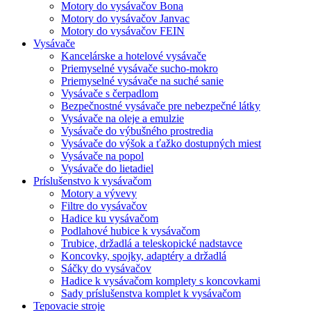
Motory do vysávačov Bona
Motory do vysávačov Janvac
Motory do vysávačov FEIN
Vysávače
Kancelárske a hotelové vysávače
Priemyselné vysávače sucho-mokro
Priemyselné vysávače na suché sanie
Vysávače s čerpadlom
Bezpečnostné vysávače pre nebezpečné látky
Vysávače na oleje a emulzie
Vysávače do výbušného prostredia
Vysávače do výšok a ťažko dostupných miest
Vysávače na popol
Vysávače do lietadiel
Príslušenstvo k vysávačom
Motory a vývevy
Filtre do vysávačov
Hadice ku vysávačom
Podlahové hubice k vysávačom
Trubice, držadlá a teleskopické nadstavce
Koncovky, spojky, adaptéry a držadlá
Sáčky do vysávačov
Hadice k vysávačom komplety s koncovkami
Sady príslušenstva komplet k vysávačom
Tepovacie stroje