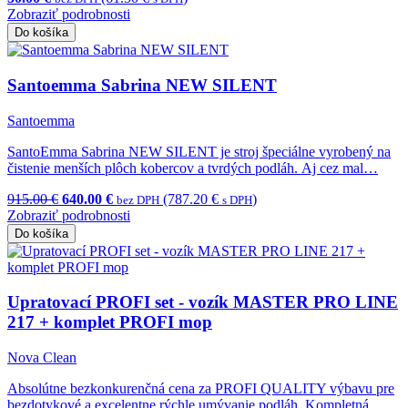
Zobraziť podrobnosti
Do košíka
Santoemma Sabrina NEW SILENT
Santoemma
SantoEmma Sabrina NEW SILENT je stroj špeciálne vyrobený na
čistenie menších plôch kobercov a tvrdých podláh. Aj cez mal…
915.00 €
640.00 €
(787.20 €
)
bez DPH
s DPH
Zobraziť podrobnosti
Do košíka
Upratovací PROFI set - vozík MASTER PRO LINE
217 + komplet PROFI mop
Nova Clean
Absolútne bezkonkurenčná cena za PROFI QUALITY výbavu pre
bezdotykové a excelentne rýchle umývanie podláh. Kompletná