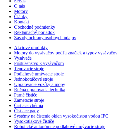
Servis
O nás
Motory
Články
Kontakt
Obchodné podmienky
Reklamačný poriadok
Zásady ochrany osobných údajov
Akciové produkty
Motory do vysávačov podľa značiek a typov vysávačov
Vysávače
Príslušenstvo k vysávačom
Tepovacie stroje
Podlahové umývacie stroje
Jednokotúčové stroje
Upratovacie vozíky a mopy
Ručná upratovacia technika
Parné čističe
Zametacie stroje
Čistiaca chémia
Čistiace pady
Systémy na čistenie okien vysokočistou vodou IPC
Vysokotlakové čističe
Robotické autonómne podlahové umývacie stroje