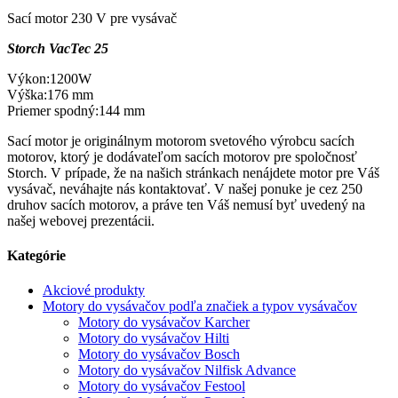
Sací motor 230 V pre vysávač
Storch VacTec 25
Výkon:1200W
Výška:176 mm
Priemer spodný:144 mm
Sací motor je originálnym motorom svetového výrobcu sacích
motorov, ktorý je dodávateľom sacích motorov pre spoločnosť
Storch. V prípade, že na našich stránkach nenájdete motor pre Váš
vysávač, neváhajte nás kontaktovať. V našej ponuke je cez 250
druhov sacích motorov, a práve ten Váš nemusí byť uvedený na
našej webovej prezentácii.
Kategórie
Akciové produkty
Motory do vysávačov podľa značiek a typov vysávačov
Motory do vysávačov Karcher
Motory do vysávačov Hilti
Motory do vysávačov Bosch
Motory do vysávačov Nilfisk Advance
Motory do vysávačov Festool