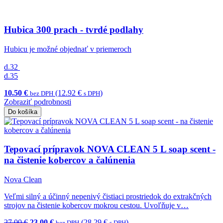
Hubica 300 prach - tvrdé podlahy
Hubicu je možné objednať v priemeroch
d.32
d.35
10.50 €
(12.92 €
)
bez DPH
s DPH
Zobraziť podrobnosti
Do košíka
Tepovací prípravok NOVA CLEAN 5 L soap scent -
na čistenie kobercov a čalúnenia
Nova Clean
Veľmi silný a účinný nepenivý čistiaci prostriedok do extrakčných
strojov na čistenie kobercov mokrou cestou. Uvoľňuje v…
27.00 €
23.00 €
(28.29 €
)
bez DPH
s DPH