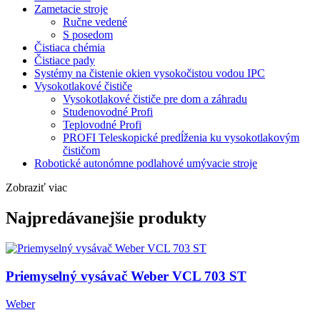
Zametacie stroje
Ručne vedené
S posedom
Čistiaca chémia
Čistiace pady
Systémy na čistenie okien vysokočistou vodou IPC
Vysokotlakové čističe
Vysokotlakové čističe pre dom a záhradu
Studenovodné Profi
Teplovodné Profi
PROFI Teleskopické predĺženia ku vysokotlakovým
čističom
Robotické autonómne podlahové umývacie stroje
Zobraziť viac
Najpredávanejšie produkty
Priemyselný vysávač Weber VCL 703 ST
Weber