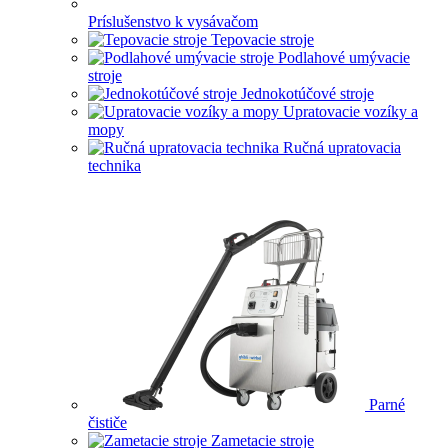
Príslušenstvo k vysávačom
Tepovacie stroje
Podlahové umývacie
stroje
Jednokotúčové stroje
Upratovacie vozíky a
mopy
Ručná upratovacia
technika
Parné
čističe
Zametacie stroje