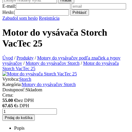
Hľadať
E-mail:
Heslo:
Prihlásiť
Zabudol som heslo
Registrácia
Motor do vysávača Storch
VacTec 25
Úvod
/
Produkty
/
Motory do vysávačov podľa značiek a typov
vysávačov
/
Motory do vysávačov Storch
/
Motor do vysávača
Storch VacTec 25
Vyrobca:
Storch
Kategória:
Motory do vysávačov Storch
Dostupnosť:
Skladom
Cena:
55.00 €
bez DPH
67.65 €
s DPH
Pridaj do košíka
Popis