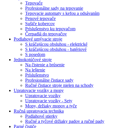
Tepovače
Profesionálne sady na tepovanie
Tepovacie automaty s kefou a odsávaním
Penové tepovače
Sušiče kobercov
Príslušenstvo ku tepovačom
Čerpadlá do tepovačov
Podlahové umývacie stroje
S kráčajúcou obsluhou - elektrické
S kráčajúcou obsluhou - batériové
S posedom
Jednokotúčové stroje
Na čistenie a brúsenie
Na leštenie
Príslušenstvo
Profesionálne čistiace sady
Ručné čistiace stroje nielen na schody
Upratovacie vozíky a mopy
Upratovacie vozíky
Upratovacie vozíky - Sety
Mopy, držiaky mopov a tyče
Ručná upratovacia technika
Podlahové stierky
Ručné a tyčové držiaky padov a ručné pady
Parné čističe