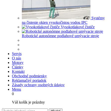
Systémy
na čistenie okien vysokočistou vodou IPC
Vysokotlakové čističe
Robotické autonómne podlahové umývacie stroje
Servis
O nás
Motory
Články
Kontakt
Obchodné podmienky
Reklamačný poriadok
Zásady ochrany osobných údajov
Menu
0
Váš košík je prázdny