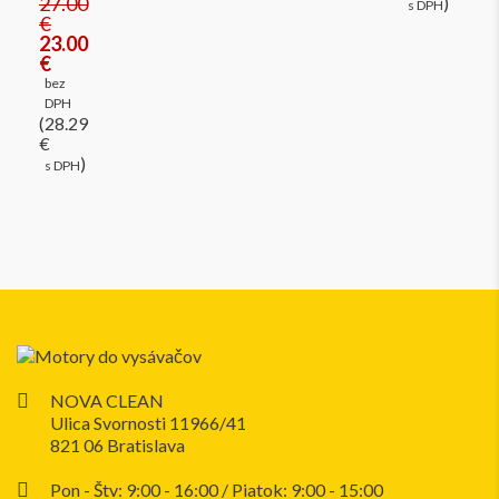
27.00
)
s DPH
€
23.00
€
bez
DPH
(28.29
€
)
s DPH
NOVA CLEAN
Ulica Svornosti 11966/41
821 06 Bratislava
Pon - Štv: 9:00 - 16:00 / Piatok: 9:00 - 15:00