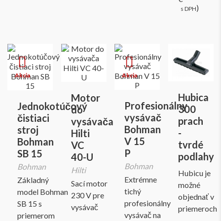
)
s DPH
Hubica
Motor
Profesionálny
Jednokotúčový
300
do
vysávač
čistiaci
prach
vysávača
Bohman
stroj
-
Hilti
V 15
Bohman
tvrdé
VC
P
SB 15
podlahy
40-U
Bohman
Bohman
Hilti
Hubicu je
Extrémne
Základný
Sací motor
možné
tichý
model Bohman
230 V pre
objednať v
profesionálny
SB 15 s
vysávač
priemeroch
vysávač na
priemerom