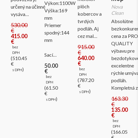
Výkon:1100W
plôch
určený na účinné
Nova
Výška:169
Clean
kobercov a
vysáva…
mm
tvrdých
Absolútne
530.00
Priemer
podláh. Aj
bezkonkure
€
spodný:144
415.00
cez mal…
cena za PRO
mm
€
QUALITY
915.00
bez
výbavu pre
€
DPH
Sací…
640.00
(510.45
bezdotykov
€
€
50.00
excelentne
)
bez
s DPH
€
rýchle umýv
DPH
bez
(787.20
podláh.
DPH
€
(61.50
Kompletná 
)
s DPH
€
163.30
)
s DPH
€
135.00
€
bez
DPH
(166.05
€