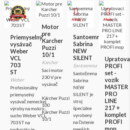
Motor
pre
Santoemma
Priemyselný
Karcher
Sabrina
vysávač
Puzzi
NEW
Weber
10/1
SILENT
VCL
Upratova
Karcher
703
PROFI
Santoemma
Sací motor
ST
set -
SantoEmma
230 V pre
vozík
Weber
Sabrina
vysávač
MASTER
NEW
Profesionálny
PRO
SILENT je
priemyselný
Kärcher Puzzi
LINE
stroj
vysávač nemeckej
100
217 +
špeciálne
výroby na mokro-
Kärcher Puzzi
komplet
vyrobený
sucho Weber VCL
10/1
PROFI
na čistenie
703 ST na
mop
menších
podvozku je