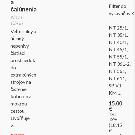
a
Filter do
čalúnenia
vysávačov K
Nova
Clean
NT 25/1,
Veľmi silný a
NT 35/1,
účinný
NT 40/1,
nepenivý
NT 45/1,
čistiaci
NT 55/1,
prostriedok
NT 361-2,
do
NT 561,
extrakčných
NT 611,
strojov na
SB V1,
čistenie
KM …
kobercov
15.00
mokrou
€
cestou.
bez
Uvoľňuje
DPH
(18.45
v…
€