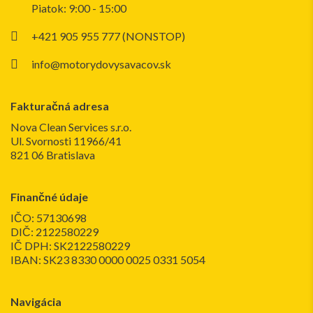
Piatok: 9:00 - 15:00
+421 905 955 777 (NONSTOP)
info@motorydovysavacov.sk
Fakturačná adresa
Nova Clean Services s.r.o.
Ul. Svornosti 11966/41
821 06 Bratislava
Finančné údaje
IČO: 57130698
DIČ: 2122580229
IČ DPH: SK2122580229
IBAN: SK23 8330 0000 0025 0331 5054
Navigácia