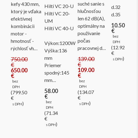
suché sanie s
kefy 430 mm,
Hilti VC 20-U
d.32
hlučnosťou
ktorý je vďaka
Hilti VC 20-
d.35
len 62 dB(A),
efektívnej
UM
10.50
optimálny na
kombinácii
Hilti VC 40-U
€
používanie
motor -
bez
počas
hmotnosť -
DPH
Výkon:1200W
(12.92
pracovnej d…
rýchlosť vh…
Výška:136
€
mm
139.00
)
750.00
s DPH
€
€
Priemer
109.00
650.00
spodný:145
€
€
mm…
bez
bez
DPH
DPH
58.00
(134.07
(799.50
€
€
€
bez
)
)
s DPH
s DPH
DPH
(71.34
€
)
s DPH