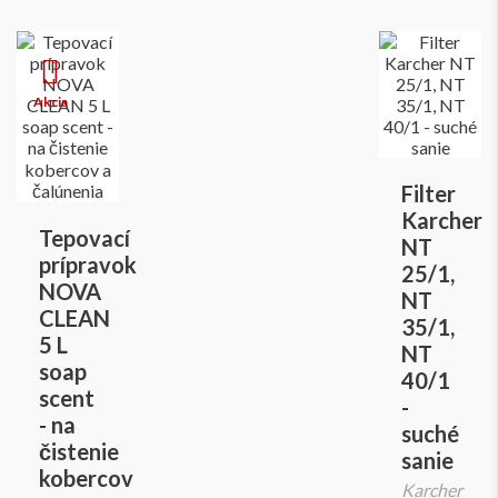
Filter
Karcher
Tepovací
NT
prípravok
25/1,
NOVA
NT
CLEAN
35/1,
5 L
NT
soap
40/1
scent
-
- na
suché
čistenie
sanie
kobercov
Karcher