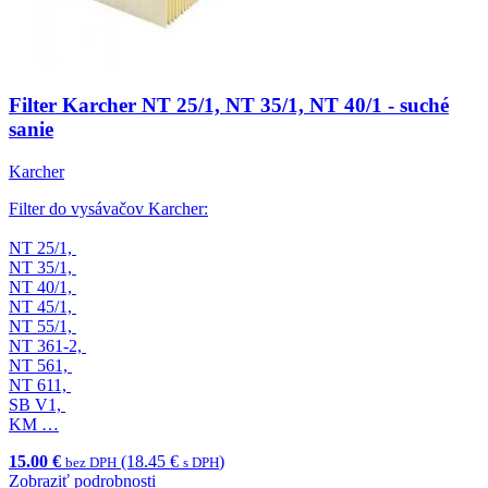
Filter Karcher NT 25/1, NT 35/1, NT 40/1 - suché
sanie
Karcher
Filter do vysávačov Karcher:
NT 25/1,
NT 35/1,
NT 40/1,
NT 45/1,
NT 55/1,
NT 361-2,
NT 561,
NT 611,
SB V1,
KM …
15.00 €
(18.45 €
)
bez DPH
s DPH
Zobraziť podrobnosti