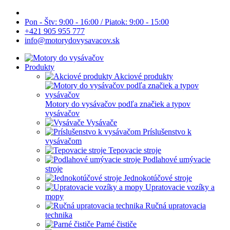
Pon - Štv: 9:00 - 16:00 / Piatok: 9:00 - 15:00
+421 905 955 777
info@motorydovysavacov.sk
Produkty
Akciové produkty
Motory do vysávačov podľa značiek a typov
vysávačov
Vysávače
Príslušenstvo k
vysávačom
Tepovacie stroje
Podlahové umývacie
stroje
Jednokotúčové stroje
Upratovacie vozíky a
mopy
Ručná upratovacia
technika
Parné čističe