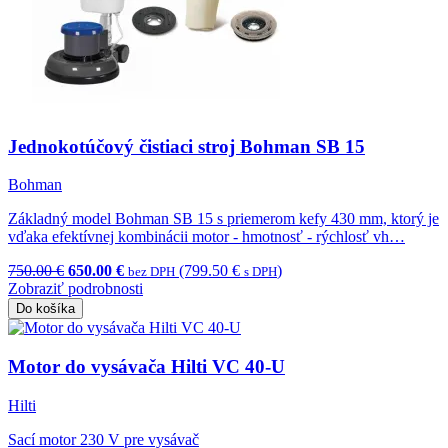
Jednokotúčový čistiaci stroj Bohman SB 15
Bohman
Základný model Bohman SB 15 s priemerom kefy 430 mm, ktorý je
vďaka efektívnej kombinácii motor - hmotnosť - rýchlosť vh…
750.00 €
650.00 €
(799.50 €
)
bez DPH
s DPH
Zobraziť podrobnosti
Do košíka
Motor do vysávača Hilti VC 40-U
Hilti
Sací motor 230 V pre vysávač