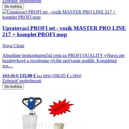
Zobraziť podrobnosti
Do košíka
Upratovací PROFI set - vozík MASTER PRO LINE
217 + komplet PROFI mop
Nova Clean
Absolútne bezkonkurenčná cena za PROFI QUALITY výbavu pre
bezdotykové a excelentne rýchle umývanie podláh. Kompletná
zos…
163.30 €
135.00 €
(166.05 €
)
bez DPH
s DPH
Zobraziť podrobnosti
Do košíka