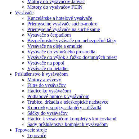
Motory do vysávačov Janvac
Motory do vysávačov FEIN
Vysávače
Kancelárske a hotelové vysávače
Priemyselné vysávače sucho-mokro
Priemyselné vysávače na suché sanie
Vysávače s čerpadlom
Bezpečnostné vysávače pre nebezpečné látky
Vysávače na oleje a emulzie
Vysávače do výbušného prostredia
Vysávače do výšok a ťažko dostupných miest
Vysávače na popol
Vysávače do lietadiel
Príslušenstvo k vysávačom
Motory a vývevy
Filtre do vysávačov
Hadice ku vysávačom
Podlahové hubice k vysávačom
Trubice, držadlá a teleskopické nadstavce
Koncovky, spojky, adaptéry a držadlá
Sáčky do vysávačov
Hadice k vysávačom komplety s koncovkami
Sady príslušenstva komplet k vysávačom
Tepovacie stroje
Tepovače