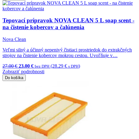
Tepovací prípravok NOVA CLEAN 5 L soap scent -
na čistenie kobercov a čalúnenia
Nova Clean
Veľmi silný a účinný nepenivý čistiaci prostriedok do extrakčných
strojov na čistenie kobercov mokrou cestou. Uvoľňuje v…
27.00 €
23.00 €
(28.29 €
)
bez DPH
s DPH
Zobraziť podrobnosti
Do košíka