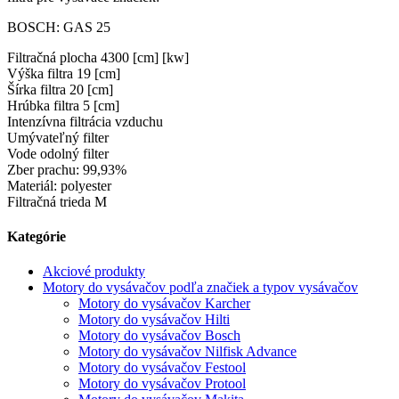
BOSCH: GAS 25
Filtračná plocha 4300 [cm] [kw]
Výška filtra 19 [cm]
Šírka filtra 20 [cm]
Hrúbka filtra 5 [cm]
Intenzívna filtrácia vzduchu
Umývateľný filter
Vode odolný filter
Zber prachu: 99,93%
Materiál: polyester
Filtračná trieda M
Kategórie
Akciové produkty
Motory do vysávačov podľa značiek a typov vysávačov
Motory do vysávačov Karcher
Motory do vysávačov Hilti
Motory do vysávačov Bosch
Motory do vysávačov Nilfisk Advance
Motory do vysávačov Festool
Motory do vysávačov Protool