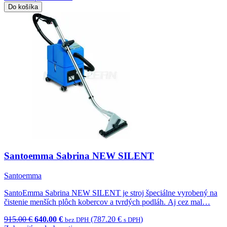
Do košíka
Santoemma Sabrina NEW SILENT
Santoemma
SantoEmma Sabrina NEW SILENT je stroj špeciálne vyrobený na
čistenie menších plôch kobercov a tvrdých podláh. Aj cez mal…
915.00 €
640.00 €
(787.20 €
)
bez DPH
s DPH