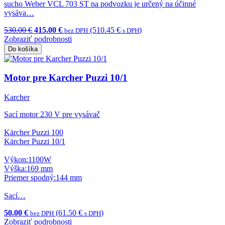
sucho Weber VCL 703 ST na podvozku je určený na účinné
vysáva…
530.00 €
415.00 €
(510.45 €
)
bez DPH
s DPH
Zobraziť podrobnosti
Do košíka
Motor pre Karcher Puzzi 10/1
Karcher
Sací motor 230 V pre vysávač
Kärcher Puzzi 100
Kärcher Puzzi 10/1
Výkon:1100W
Výška:169 mm
Priemer spodný:144 mm
Sací…
50.00 €
(61.50 €
)
bez DPH
s DPH
Zobraziť podrobnosti