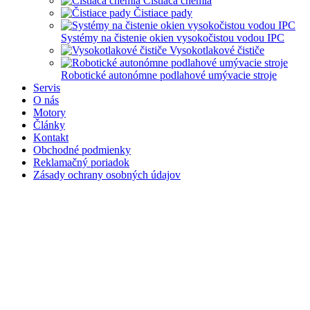
Čistiaca chémia
Čistiace pady
Systémy na čistenie okien vysokočistou vodou IPC
Vysokotlakové čističe
Robotické autonómne podlahové umývacie stroje
Servis
O nás
Motory
Články
Kontakt
Obchodné podmienky
Reklamačný poriadok
Zásady ochrany osobných údajov