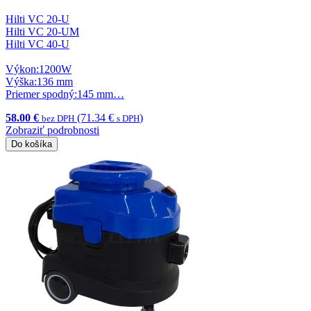
Hilti VC 20-U
Hilti VC 20-UM
Hilti VC 40-U
Výkon:1200W
Výška:136 mm
Priemer spodný:145 mm…
58.00 €
(71.34 €
)
bez DPH
s DPH
Zobraziť podrobnosti
Do košíka