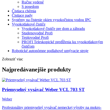
Ručne vedené
S posedom
Čistiaca chémia
Čistiace pady
Systémy na čistenie okien vysokočistou vodou IPC
Vysokotlakové čističe
Vysokotlakové čističe pre dom a záhradu
Studenovodné Profi
Teplovodné Profi
PROFI Teleskopické predĺženia ku vysokotlakovým
čističom
Robotické autonómne podlahové umývacie stroje
Zobraziť viac
Najpredávanejšie produkty
Priemyselný vysávač Weber VCL 703 ST
Weber
Profesionálny priemyselný vysávač nemeckej výroby na mokro-