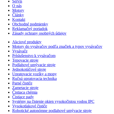
Servis
O nás
Motory
Články
Kontakt
Obchodné podmienky
Reklamačný poriadok
Zásady ochrany osobných údajov
Akciové produkty
Motory do vysávačov podľa značiek a typov vysávačov
Vysávače
Príslušenstvo k vysávačom
Tepovacie stroje
Podlahové umývacie stroje
Jednokotúčové stroje
Upratovacie vozíky a mopy
Ručná upratovacia technika
Parné čističe
Zametacie stroje
Čistiaca chémia
Čistiace pady
Systémy na čistenie okien vysokočistou vodou IPC
Vysokotlakové čističe
Robotické autonómne podlahové umývacie stroje