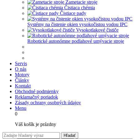
Zametacie stroje
Čistiaca chémia
Čistiace pady
Systémy na čistenie okien vysokočistou vodou IPC
Vysokotlakové čističe
Robotické autonómne podlahové umývacie stroje
Servis
O nás
Motory
Články
Kontakt
Obchodné podmienky
Reklamačný poriadok
Zásady ochrany osobných údajov
Menu
0
Váš košík je prázdny
Hľadať