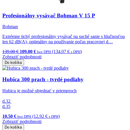
Profesionálny vysávač Bohman V 15 P
Bohman
Extrémne tichý profesionálny vysávač na suché sanie s hlučnosťou
len 62 dB(A), optimálny na používanie počas pracovnej d…
139.00 €
109.00 €
(134.07 €
)
bez DPH
s DPH
Zobraziť podrobnosti
Do košíka
Hubica 300 prach - tvrdé podlahy
Hubicu je možné objednať v priemeroch
d.32
d.35
10.50 €
(12.92 €
)
bez DPH
s DPH
Zobraziť podrobnosti
Do košíka