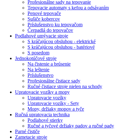
Profesionálne sady na tepovanie
Tepovacie automaty s kefou a odsávaním
Penové tepovače
Sušiče kobercov
Príslušenstvo ku tepovačom
Čerpadlá do tepovačov
Podlahové umývacie stroje
S kráčajúcou obsluhou - elektrické
S kráčajúcou obsluhou - batériové
S posedom
Jednokotúčové stroje
Na čistenie a brúsenie
Na leštenie
Príslušenstvo
Profesionálne čistiace sady
Ručné čistiace stroje nielen na schody
Upratovacie vozíky a mopy
Upratovacie vozíky
Upratovacie vozíky - Sety
Mopy, držiaky mopov a tyče
Ručná upratovacia technika
Podlahové stierky
Ručné a tyčové držiaky padov a ručné pady
Parné čističe
Zametacie stroje