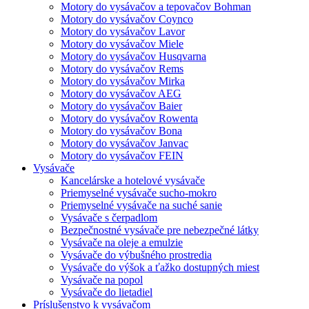
Motory do vysávačov a tepovačov Bohman
Motory do vysávačov Coynco
Motory do vysávačov Lavor
Motory do vysávačov Miele
Motory do vysávačov Husqvarna
Motory do vysávačov Rems
Motory do vysávačov Mirka
Motory do vysávačov AEG
Motory do vysávačov Baier
Motory do vysávačov Rowenta
Motory do vysávačov Bona
Motory do vysávačov Janvac
Motory do vysávačov FEIN
Vysávače
Kancelárske a hotelové vysávače
Priemyselné vysávače sucho-mokro
Priemyselné vysávače na suché sanie
Vysávače s čerpadlom
Bezpečnostné vysávače pre nebezpečné látky
Vysávače na oleje a emulzie
Vysávače do výbušného prostredia
Vysávače do výšok a ťažko dostupných miest
Vysávače na popol
Vysávače do lietadiel
Príslušenstvo k vysávačom