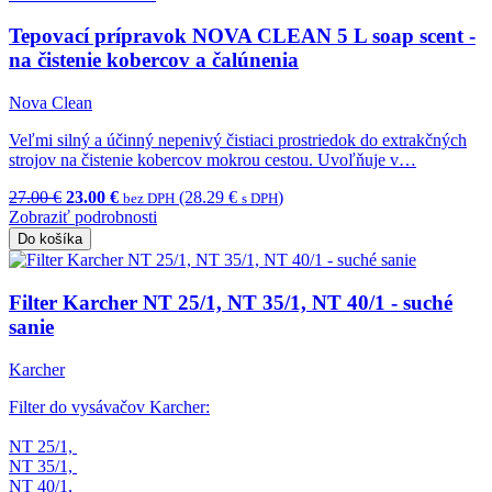
Tepovací prípravok NOVA CLEAN 5 L soap scent -
na čistenie kobercov a čalúnenia
Nova Clean
Veľmi silný a účinný nepenivý čistiaci prostriedok do extrakčných
strojov na čistenie kobercov mokrou cestou. Uvoľňuje v…
27.00 €
23.00 €
(28.29 €
)
bez DPH
s DPH
Zobraziť podrobnosti
Do košíka
Filter Karcher NT 25/1, NT 35/1, NT 40/1 - suché
sanie
Karcher
Filter do vysávačov Karcher:
NT 25/1,
NT 35/1,
NT 40/1,