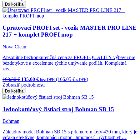
Do košíka
Upratovací PROFI set - vozík MASTER PRO LINE
217 + komplet PROFI mop
Nova Clean
Absolútne bezkonkurenčná cena za PROFI QUALITY výbavu pre
bezdotykové a excelentne rýchle umývanie podláh. Kompletná
zos…
163.30 €
135.00 €
(166.05 €
)
bez DPH
s DPH
Zobraziť podrobnosti
Do košíka
Jednokotúčový čistiaci stroj Bohman SB 15
Bohman
Základný model Bohman SB 15 s priemerom kefy 430 mm, ktorý je
vďaka efektívnej kombinácii motor - hmotnosť - rýchlosť vh…