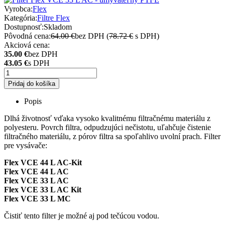
Vyrobca:
Flex
Kategória:
Filtre Flex
Dostupnosť:
Skladom
Pôvodná cena:
64.00 €
bez DPH (
78.72 €
s DPH)
Akciová cena:
35.00 €
bez DPH
43.05 €
s DPH
Pridaj do košíka
Popis
Dlhá životnosť vďaka vysoko kvalitnému filtračnému materiálu z
polyesteru. Povrch filtra, odpudzujúci nečistotu, uľahčuje čistenie
filtračného materiálu, z pórov filtra sa spoľahlivo uvolní prach. Filter
pre vysávače:
Flex VCE 44 L AC-Kit
Flex VCE 44 L AC
Flex VCE 33 L AC
Flex VCE 33 L AC Kit
Flex VCE 33 L MC
Čistiť tento filter je možné aj pod tečúcou vodou.