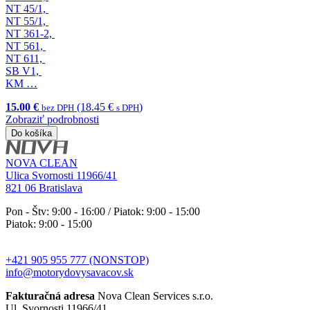
NT 45/1,
NT 55/1,
NT 361-2,
NT 561,
NT 611,
SB V1,
KM …
15.00 €
(18.45 €
)
bez DPH
s DPH
Zobraziť podrobnosti
Do košíka
NOVA CLEAN
Ulica Svornosti 11966/41
821 06 Bratislava
Pon - Štv: 9:00 - 16:00 / Piatok: 9:00 - 15:00
Piatok: 9:00 - 15:00
+421 905 955 777 (NONSTOP)
info@motorydovysavacov.sk
Fakturačná adresa
Nova Clean Services s.r.o.
Ul. Svornosti 11966/41