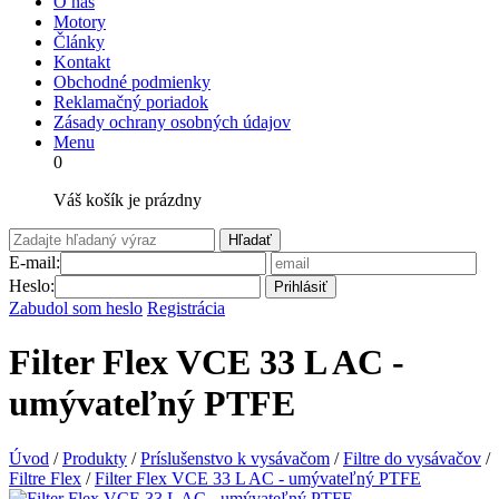
O nás
Motory
Články
Kontakt
Obchodné podmienky
Reklamačný poriadok
Zásady ochrany osobných údajov
Menu
0
Váš košík je prázdny
Hľadať
E-mail:
Heslo:
Prihlásiť
Zabudol som heslo
Registrácia
Filter Flex VCE 33 L AC -
umývateľný PTFE
Úvod
/
Produkty
/
Príslušenstvo k vysávačom
/
Filtre do vysávačov
/
Filtre Flex
/
Filter Flex VCE 33 L AC - umývateľný PTFE