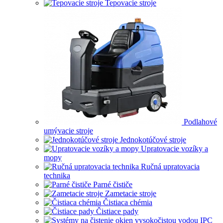
Tepovacie stroje
Podlahové
umývacie stroje
Jednokotúčové stroje
Upratovacie vozíky a
mopy
Ručná upratovacia
technika
Parné čističe
Zametacie stroje
Čistiaca chémia
Čistiace pady