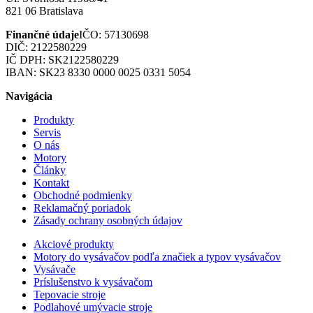
821 06 Bratislava
Finančné údaje
IČO: 57130698
DIČ: 2122580229
IČ DPH: SK2122580229
IBAN: SK23 8330 0000 0025 0331 5054
Navigácia
Produkty
Servis
O nás
Motory
Články
Kontakt
Obchodné podmienky
Reklamačný poriadok
Zásady ochrany osobných údajov
Akciové produkty
Motory do vysávačov podľa značiek a typov vysávačov
Vysávače
Príslušenstvo k vysávačom
Tepovacie stroje
Podlahové umývacie stroje