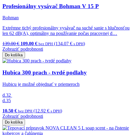
Profesionálny vysávač Bohman V 15 P
Bohman
Extrémne tichý profesionálny vysávač na suché sanie s hlučnosťou
len 62 dB(A), optimálny na používanie počas pracovnej d…
139.00 €
109.00 €
(134.07 €
)
bez DPH
s DPH
Zobraziť podrobnosti
Do košíka
Hubica 300 prach - tvrdé podlahy
Hubicu je možné objednať v priemeroch
d.32
d.35
10.50 €
(12.92 €
)
bez DPH
s DPH
Zobraziť podrobnosti
Do košíka