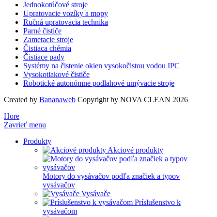
Jednokotúčové stroje
Upratovacie vozíky a mopy
Ručná upratovacia technika
Parné čističe
Zametacie stroje
Čistiaca chémia
Čistiace pady
Systémy na čistenie okien vysokočistou vodou IPC
Vysokotlakové čističe
Robotické autonómne podlahové umývacie stroje
Created by
Bananaweb
Copyright by NOVA CLEAN 2026
Hore
Zavrieť menu
Produkty
Akciové produkty
Motory do vysávačov podľa značiek a typov
vysávačov
Vysávače
Príslušenstvo k
vysávačom