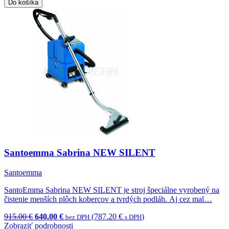
Do košíka
Santoemma Sabrina NEW SILENT
Santoemma
SantoEmma Sabrina NEW SILENT je stroj špeciálne vyrobený na
čistenie menších plôch kobercov a tvrdých podláh. Aj cez mal…
915.00 €
640.00 €
(787.20 €
)
bez DPH
s DPH
Zobraziť podrobnosti