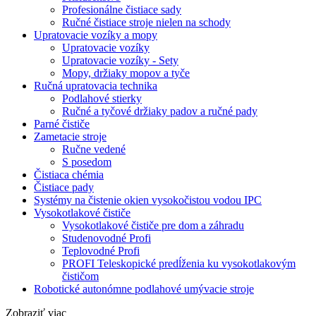
Profesionálne čistiace sady
Ručné čistiace stroje nielen na schody
Upratovacie vozíky a mopy
Upratovacie vozíky
Upratovacie vozíky - Sety
Mopy, držiaky mopov a tyče
Ručná upratovacia technika
Podlahové stierky
Ručné a tyčové držiaky padov a ručné pady
Parné čističe
Zametacie stroje
Ručne vedené
S posedom
Čistiaca chémia
Čistiace pady
Systémy na čistenie okien vysokočistou vodou IPC
Vysokotlakové čističe
Vysokotlakové čističe pre dom a záhradu
Studenovodné Profi
Teplovodné Profi
PROFI Teleskopické predĺženia ku vysokotlakovým
čističom
Robotické autonómne podlahové umývacie stroje
Zobraziť viac