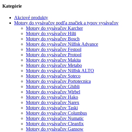
Kategórie
Akciové produkty
Motory do vysávačov podľa značiek a typov vysávačov
Motory do vysávačov Karcher
Motory do vysávačov Hilti
Motory do vysávačov Bosch
Motory do vysávačov Nilfisk Advance
Motory do vysávačov Festool
Motory do vysávačov Protool
Motory do vysávačov Makita
Motory do vysávačov Metabo
Motory do vysávačov Nilfisk ALTO
Motory do vysávačov Soteco
Motory do vysávačov Portotecnica
Motory do vysávačov Ghibli
Motory do vysávačov Wirbel
Motory do vysávačov Hako
Motory do vysávačov Narex
Motory do vysávačov Taski
Motory do vysávačov Columbus
Motory do vysávačov Numatic
Motory do vysávačov Cleanfix
Motory do vysávačov Gansow