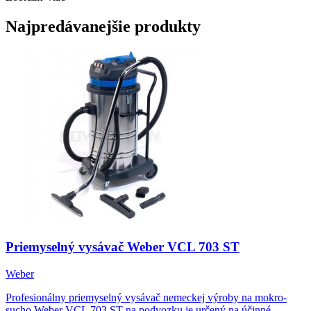
Najpredávanejšie produkty
Priemyselný vysávač Weber VCL 703 ST
Weber
Profesionálny priemyselný vysávač nemeckej výroby na mokro-
sucho Weber VCL 703 ST na podvozku je určený na účinné