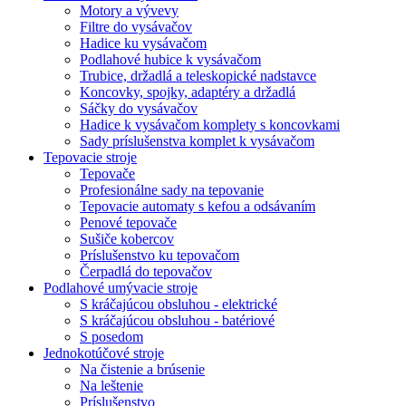
Motory a vývevy
Filtre do vysávačov
Hadice ku vysávačom
Podlahové hubice k vysávačom
Trubice, držadlá a teleskopické nadstavce
Koncovky, spojky, adaptéry a držadlá
Sáčky do vysávačov
Hadice k vysávačom komplety s koncovkami
Sady príslušenstva komplet k vysávačom
Tepovacie stroje
Tepovače
Profesionálne sady na tepovanie
Tepovacie automaty s kefou a odsávaním
Penové tepovače
Sušiče kobercov
Príslušenstvo ku tepovačom
Čerpadlá do tepovačov
Podlahové umývacie stroje
S kráčajúcou obsluhou - elektrické
S kráčajúcou obsluhou - batériové
S posedom
Jednokotúčové stroje
Na čistenie a brúsenie
Na leštenie
Príslušenstvo