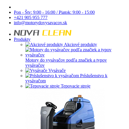
Pon - Štv: 9:00 - 16:00 / Piatok: 9:00 - 15:00
+421 905 955 777
info@motorydovysavacov.sk
Produkty
Akciové produkty
Motory do vysávačov podľa značiek a typov
vysávačov
Vysávače
Príslušenstvo k
vysávačom
Tepovacie stroje