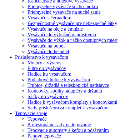
Kancelárske a hotelové vysávače
Priemyselné vysávače sucho-mokro
Priemyselné vysávače na suché sanie
Vysávače s čerpadlom
Bezpečnostné vysávače pre nebezpečné látky
Vysávače na oleje a emulzie
Vysávače do výbušného prostredia
Vysávače do výšok a ťažko dostupných miest
Vysávače na popol
Vysávače do lietadiel
Príslušenstvo k vysávačom
Motory a vývevy
Filtre do vysávačov
Hadice ku vysávačom
Podlahové hubice k vysávačom
Trubice, držadlá a teleskopické nadstavce
Koncovky, spojky, adaptéry a držadlá
Sáčky do vysávačov
Hadice k vysávačom komplety s koncovkami
Sady príslušenstva komplet k vysávačom
Tepovacie stroje
Tepovače
Profesionálne sady na tepovanie
Tepovacie automaty s kefou a odsávaním
Penové tepovače