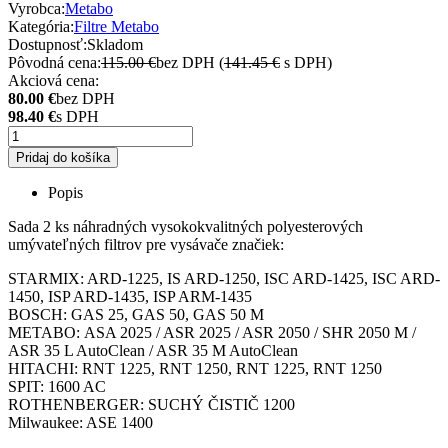
Vyrobca:
Metabo
Kategória:
Filtre Metabo
Dostupnosť:
Skladom
Pôvodná cena:
115.00 €
bez DPH (
141.45 €
s DPH)
Akciová cena:
80.00 €
bez DPH
98.40 €
s DPH
Pridaj do košíka
Popis
Sada 2 ks náhradných vysokokvalitných polyesterových
umývateľných filtrov pre vysávače značiek:
STARMIX: ARD-1225, IS ARD-1250, ISC ARD-1425, ISC ARD-
1450, ISP ARD-1435, ISP ARM-1435
BOSCH: GAS 25, GAS 50, GAS 50 M
METABO: ASA 2025 / ASR 2025 / ASR 2050 / SHR 2050 M /
ASR 35 L AutoClean / ASR 35 M AutoClean
HITACHI: RNT 1225, RNT 1250, RNT 1225, RNT 1250
SPIT: 1600 AC
ROTHENBERGER: SUCHÝ ČISTIČ 1200
Milwaukee: ASE 1400