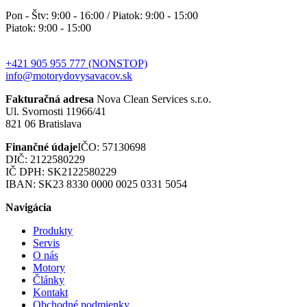
Pon - Štv: 9:00 - 16:00 / Piatok: 9:00 - 15:00
Piatok: 9:00 - 15:00
+421 905 955 777 (NONSTOP)
info@motorydovysavacov.sk
Fakturačná adresa
Nova Clean Services s.r.o.
Ul. Svornosti 11966/41
821 06 Bratislava
Finančné údaje
IČO: 57130698
DIČ: 2122580229
IČ DPH: SK2122580229
IBAN: SK23 8330 0000 0025 0331 5054
Navigácia
Produkty
Servis
O nás
Motory
Články
Kontakt
Obchodné podmienky