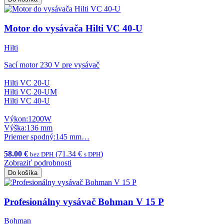
Motor do vysávača Hilti VC 40-U
Hilti
Sací motor 230 V pre vysávač
Hilti VC 20-U
Hilti VC 20-UM
Hilti VC 40-U
Výkon:1200W
Výška:136 mm
Priemer spodný:145 mm…
58.00 €
(71.34 €
)
bez DPH
s DPH
Zobraziť podrobnosti
Do košíka
Profesionálny vysávač Bohman V 15 P
Bohman