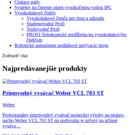
Čistiace pady
Systémy na čistenie okien vysokočistou vodou IPC
Vysokotlakové čističe
Vysokotlakové čističe pre dom a záhradu
Studenovodné Profi
Teplovodné Profi
PROFI Teleskopické predĺženia ku vysokotlakovým
čističom
Robotické autonómne podlahové umývacie stroje
Zobraziť viac
Najpredávanejšie produkty
Priemyselný vysávač Weber VCL 703 ST
Weber
Profesionálny priemyselný vysávač nemeckej výroby na mokro-
sucho Weber VCL 703 ST na podvozku je určený na účinné
vysáva…