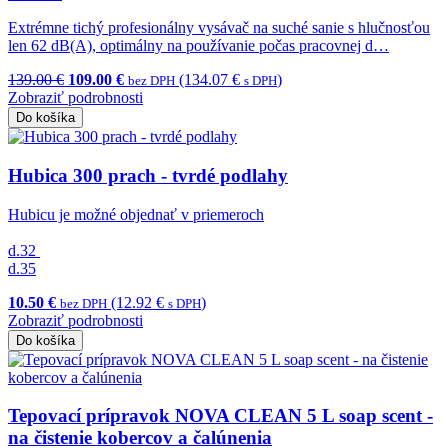
Extrémne tichý profesionálny vysávač na suché sanie s hlučnosťou
len 62 dB(A), optimálny na používanie počas pracovnej d…
139.00 €
109.00 €
(134.07 €
)
bez DPH
s DPH
Zobraziť podrobnosti
Do košíka
Hubica 300 prach - tvrdé podlahy
Hubicu je možné objednať v priemeroch
d.32
d.35
10.50 €
(12.92 €
)
bez DPH
s DPH
Zobraziť podrobnosti
Do košíka
Tepovací prípravok NOVA CLEAN 5 L soap scent -
na čistenie kobercov a čalúnenia