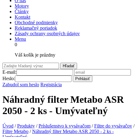
O nás
Motory
Články
Kontakt
Obchodné podmienky
Reklamačný poriadok
Zásady ochrany osobných údajov
Menu
0
Váš košík je prázdny
Hľadať
E-mail:
Heslo:
Prihlásiť
Zabudol som heslo
Registrácia
Náhradný filter Metabo ASR
2050 - 2 ks - Umývateľný
Úvod
/
Produkty
/
Príslušenstvo k vysávačom
/
Filtre do vysávačov
/
Filtre Metabo
/
Náhradný filter Metabo ASR 2050 - 2 ks -
Umývateľný