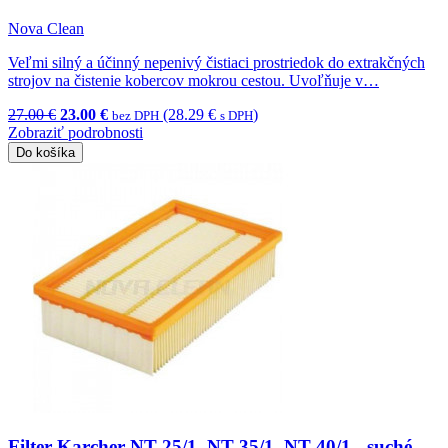
Nova Clean
Veľmi silný a účinný nepenivý čistiaci prostriedok do extrakčných
strojov na čistenie kobercov mokrou cestou. Uvoľňuje v…
27.00 €
23.00 €
(28.29 €
)
bez DPH
s DPH
Zobraziť podrobnosti
Do košíka
Filter Karcher NT 25/1, NT 35/1, NT 40/1 - suché