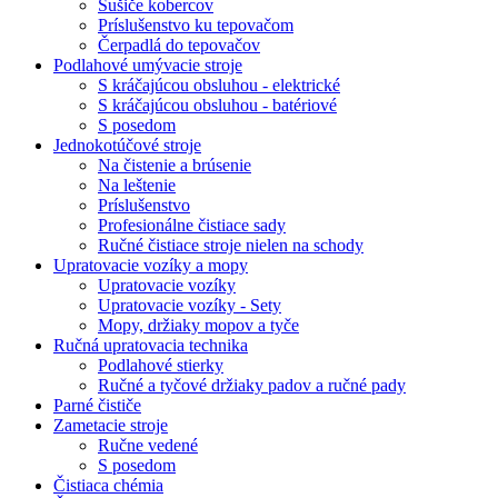
Sušiče kobercov
Príslušenstvo ku tepovačom
Čerpadlá do tepovačov
Podlahové umývacie stroje
S kráčajúcou obsluhou - elektrické
S kráčajúcou obsluhou - batériové
S posedom
Jednokotúčové stroje
Na čistenie a brúsenie
Na leštenie
Príslušenstvo
Profesionálne čistiace sady
Ručné čistiace stroje nielen na schody
Upratovacie vozíky a mopy
Upratovacie vozíky
Upratovacie vozíky - Sety
Mopy, držiaky mopov a tyče
Ručná upratovacia technika
Podlahové stierky
Ručné a tyčové držiaky padov a ručné pady
Parné čističe
Zametacie stroje
Ručne vedené
S posedom
Čistiaca chémia