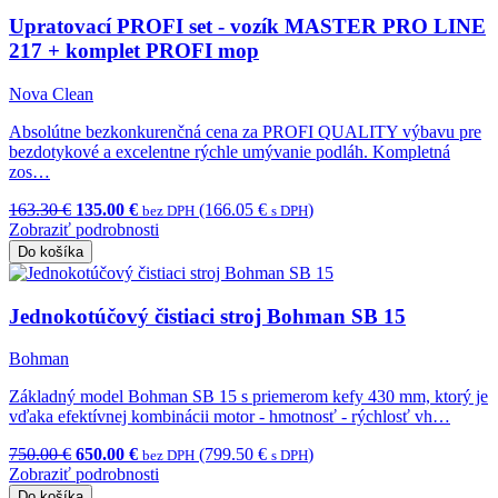
Upratovací PROFI set - vozík MASTER PRO LINE
217 + komplet PROFI mop
Nova Clean
Absolútne bezkonkurenčná cena za PROFI QUALITY výbavu pre
bezdotykové a excelentne rýchle umývanie podláh. Kompletná
zos…
163.30 €
135.00 €
(166.05 €
)
bez DPH
s DPH
Zobraziť podrobnosti
Do košíka
Jednokotúčový čistiaci stroj Bohman SB 15
Bohman
Základný model Bohman SB 15 s priemerom kefy 430 mm, ktorý je
vďaka efektívnej kombinácii motor - hmotnosť - rýchlosť vh…
750.00 €
650.00 €
(799.50 €
)
bez DPH
s DPH
Zobraziť podrobnosti
Do košíka