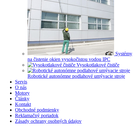
Systémy
na čistenie okien vysokočistou vodou IPC
Vysokotlakové čističe
Robotické autonómne podlahové umývacie stroje
Servis
O nás
Motory
Články
Kontakt
Obchodné podmienky
Reklamačný poriadok
Zásady ochrany osobných údajov