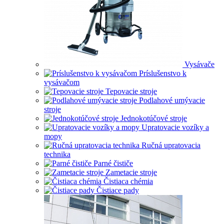
Vysávače
Príslušenstvo k
vysávačom
Tepovacie stroje
Podlahové umývacie
stroje
Jednokotúčové stroje
Upratovacie vozíky a
mopy
Ručná upratovacia
technika
Parné čističe
Zametacie stroje
Čistiaca chémia
Čistiace pady