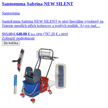
Santoemma Sabrina NEW SILENT
Santoemma
SantoEmma Sabrina NEW SILENT je stroj špeciálne vyrobený na
čistenie menších plôch kobercov a tvrdých podláh. Aj cez mal…
915.00 €
640.00 €
(787.20 €
)
bez DPH
s DPH
Zobraziť podrobnosti
Do košíka