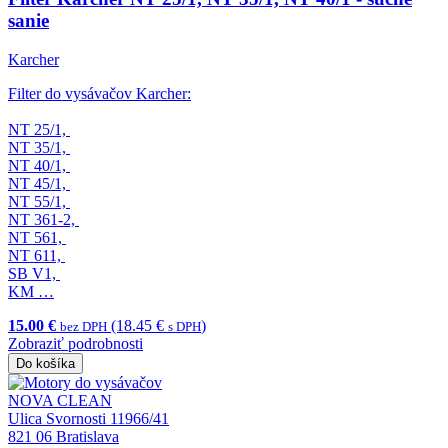
sanie
Karcher
Filter do vysávačov Karcher:
NT 25/1,
NT 35/1,
NT 40/1,
NT 45/1,
NT 55/1,
NT 361-2,
NT 561,
NT 611,
SB V1,
KM …
15.00 €
(18.45 €
)
bez DPH
s DPH
Zobraziť podrobnosti
Do košíka
NOVA CLEAN
Ulica Svornosti 11966/41
821 06 Bratislava