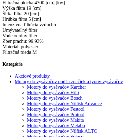
Filtračná plocha 4300 [cm] [kw]
Výška filtra 19 [cm]
Šírka filtra 20 [cm]
Hrúbka filtra 5 [cm]
Intenzívna filtrácia vzduchu
Umývateľný filter
Vode odolný filter
Zber prachu: 99,93%
Materiál: polyester
Filtračná trieda M
Kategórie
Akciové produkty
Motory do vysávačov podľa značiek a typov vysávačov
Motory do vysávačov Karcher
Motory do vysávačov Hilti
Motory do vysávačov Bosch
Motory do vysávačov Nilfisk Advance
Motory do vysávačov Festool
Motory do vysávačov Protool
Motory do vysávačov Makita
Motory do vysávačov Metabo
Motory do vysávačov Nilfisk ALTO
Motory do vysávačov Soteco