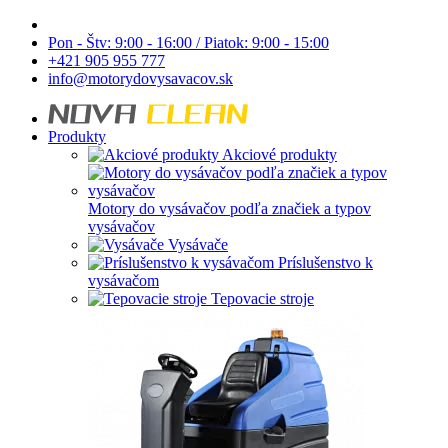
Pon - Štv: 9:00 - 16:00 / Piatok: 9:00 - 15:00
+421 905 955 777
info@motorydovysavacov.sk
Produkty
Akciové produkty
Motory do vysávačov podľa značiek a typov
vysávačov
Vysávače
Príslušenstvo k
vysávačom
Tepovacie stroje