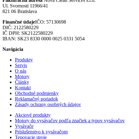
Fakturačná adresa
Nova Clean Services s.r.o.
Ul. Svornosti 11966/41
821 06 Bratislava
Finančné údaje
IČO: 57130698
DIČ: 2122580229
IČ DPH: SK2122580229
IBAN: SK23 8330 0000 0025 0331 5054
Navigácia
Produkty
Servis
O nás
Motory
Články
Kontakt
Obchodné podmienky
Reklamačný poriadok
Zásady ochrany osobných údajov
Akciové produkty
Motory do vysávačov podľa značiek a typov vysávačov
Vysávače
Príslušenstvo k vysávačom
Tepovacie stroje