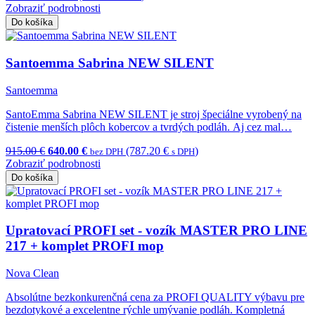
Zobraziť podrobnosti
Do košíka
Santoemma Sabrina NEW SILENT
Santoemma
SantoEmma Sabrina NEW SILENT je stroj špeciálne vyrobený na
čistenie menších plôch kobercov a tvrdých podláh. Aj cez mal…
915.00 €
640.00 €
(787.20 €
)
bez DPH
s DPH
Zobraziť podrobnosti
Do košíka
Upratovací PROFI set - vozík MASTER PRO LINE
217 + komplet PROFI mop
Nova Clean
Absolútne bezkonkurenčná cena za PROFI QUALITY výbavu pre
bezdotykové a excelentne rýchle umývanie podláh. Kompletná