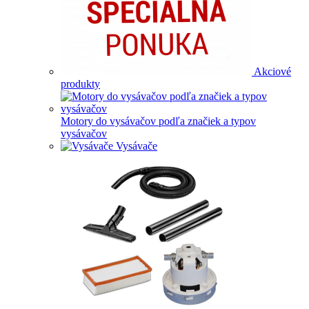
Akciové
produkty
Motory do vysávačov podľa značiek a typov
vysávačov
Vysávače