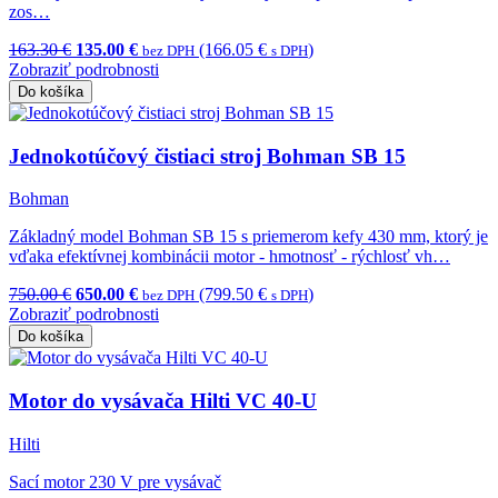
zos…
163.30 €
135.00 €
(166.05 €
)
bez DPH
s DPH
Zobraziť podrobnosti
Do košíka
Jednokotúčový čistiaci stroj Bohman SB 15
Bohman
Základný model Bohman SB 15 s priemerom kefy 430 mm, ktorý je
vďaka efektívnej kombinácii motor - hmotnosť - rýchlosť vh…
750.00 €
650.00 €
(799.50 €
)
bez DPH
s DPH
Zobraziť podrobnosti
Do košíka
Motor do vysávača Hilti VC 40-U
Hilti
Sací motor 230 V pre vysávač