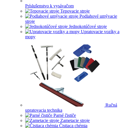
Príslušenstvo k vysávačom
Tepovacie stroje
Podlahové umývacie
stroje
Jednokotúčové stroje
Upratovacie vozíky a
mopy
Ručná
upratovacia technika
Parné čističe
Zametacie stroje
Čistiaca chémia