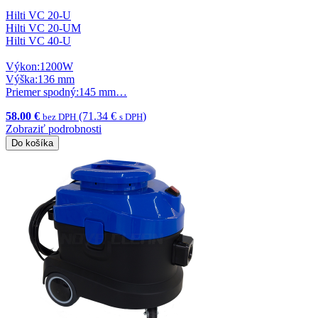
Hilti VC 20-U
Hilti VC 20-UM
Hilti VC 40-U
Výkon:1200W
Výška:136 mm
Priemer spodný:145 mm…
58.00 €
(71.34 €
)
bez DPH
s DPH
Zobraziť podrobnosti
Do košíka