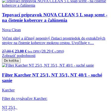
Tepovací prípravok NOVA CLEAN 5 L soap scent -
na čistenie kobercov a čalúnenia
Nova Clean
Veľmi silný a účinný nepenivý čistiaci prostriedok do extrakčných
strojov na čistenie kobercov mokrou cestou. Uvoľňuje v…
27.00 €
23.00 €
(28.29 €
)
bez DPH
s DPH
Zobraziť podrobnosti
Do košíka
Filter Karcher NT 25/1, NT 35/1, NT 40/1 - suché
sanie
Karcher
Filter do vysávačov Karcher:
NT 25/1,