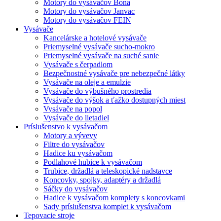
Motory do vysávačov Bona
Motory do vysávačov Janvac
Motory do vysávačov FEIN
Vysávače
Kancelárske a hotelové vysávače
Priemyselné vysávače sucho-mokro
Priemyselné vysávače na suché sanie
Vysávače s čerpadlom
Bezpečnostné vysávače pre nebezpečné látky
Vysávače na oleje a emulzie
Vysávače do výbušného prostredia
Vysávače do výšok a ťažko dostupných miest
Vysávače na popol
Vysávače do lietadiel
Príslušenstvo k vysávačom
Motory a vývevy
Filtre do vysávačov
Hadice ku vysávačom
Podlahové hubice k vysávačom
Trubice, držadlá a teleskopické nadstavce
Koncovky, spojky, adaptéry a držadlá
Sáčky do vysávačov
Hadice k vysávačom komplety s koncovkami
Sady príslušenstva komplet k vysávačom
Tepovacie stroje