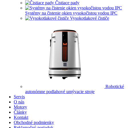
Čistiace pady
Systémy na čistenie okien vysokočistou vodou IPC
Vysokotlakové čističe
Robotické
autonómne podlahové umývacie stroje
Servis
O nás
Motory
Články
Kontakt
Obchodné podmienky
Reklamačný poriadok