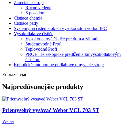
Zametacie stroje
Ručne vedené
S posedom
Čistiaca chémia
Čistiace pady
Systémy na čistenie okien vysokočistou vodou IPC
Vysokotlakové čističe
Vysokotlakové čističe pre dom a záhradu
Studenovodné Profi
Teplovodné Profi
PROFI Teleskopické predĺženia ku vysokotlakovým
čističom
Robotické autonómne podlahové umývacie stroje
Zobraziť viac
Najpredávanejšie produkty
Priemyselný vysávač Weber VCL 703 ST
Weber