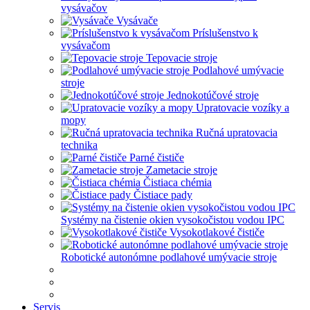
vysávačov
Vysávače
Príslušenstvo k
vysávačom
Tepovacie stroje
Podlahové umývacie
stroje
Jednokotúčové stroje
Upratovacie vozíky a
mopy
Ručná upratovacia
technika
Parné čističe
Zametacie stroje
Čistiaca chémia
Čistiace pady
Systémy na čistenie okien vysokočistou vodou IPC
Vysokotlakové čističe
Robotické autonómne podlahové umývacie stroje
Servis