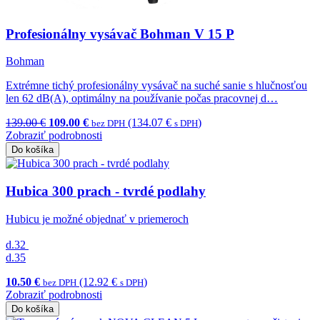
Profesionálny vysávač Bohman V 15 P
Bohman
Extrémne tichý profesionálny vysávač na suché sanie s hlučnosťou
len 62 dB(A), optimálny na používanie počas pracovnej d…
139.00 €
109.00 €
(134.07 €
)
bez DPH
s DPH
Zobraziť podrobnosti
Do košíka
Hubica 300 prach - tvrdé podlahy
Hubicu je možné objednať v priemeroch
d.32
d.35
10.50 €
(12.92 €
)
bez DPH
s DPH
Zobraziť podrobnosti
Do košíka