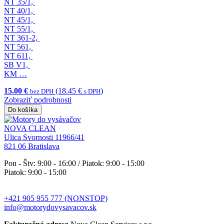
NT 35/1,
NT 40/1,
NT 45/1,
NT 55/1,
NT 361-2,
NT 561,
NT 611,
SB V1,
KM …
15.00 €
(18.45 €
)
bez DPH
s DPH
Zobraziť podrobnosti
Do košíka
NOVA CLEAN
Ulica Svornosti 11966/41
821 06 Bratislava
Pon - Štv: 9:00 - 16:00 / Piatok: 9:00 - 15:00
Piatok: 9:00 - 15:00
+421 905 955 777 (NONSTOP)
info@motorydovysavacov.sk