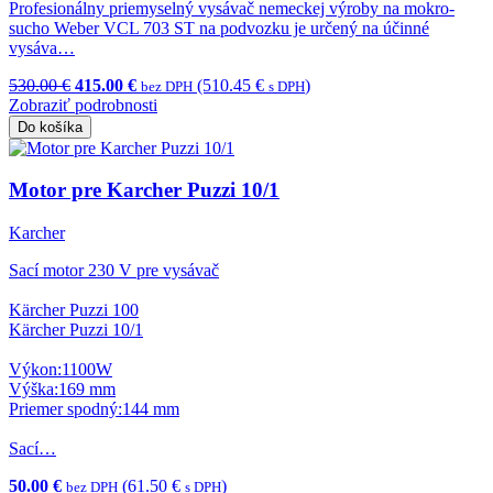
Profesionálny priemyselný vysávač nemeckej výroby na mokro-
sucho Weber VCL 703 ST na podvozku je určený na účinné
vysáva…
530.00 €
415.00 €
(510.45 €
)
bez DPH
s DPH
Zobraziť podrobnosti
Do košíka
Motor pre Karcher Puzzi 10/1
Karcher
Sací motor 230 V pre vysávač
Kärcher Puzzi 100
Kärcher Puzzi 10/1
Výkon:1100W
Výška:169 mm
Priemer spodný:144 mm
Sací…
50.00 €
(61.50 €
)
bez DPH
s DPH