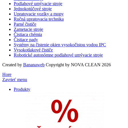
Podlahové umývacie stroje
Jednokotúčové stroje
Upratovacie vozíky a mopy
Ručná upratovacia technika
Parné čističe
Zametacie stroje
Čistiaca chémia
Čistiace pady
Systémy na čistenie okien vysokočistou vodou IPC
Vysokotlakové čističe
Robotické autonómne podlahové umývacie stroje
Created by
Bananaweb
Copyright by NOVA CLEAN 2026
Hore
Zavrieť menu
Produkty