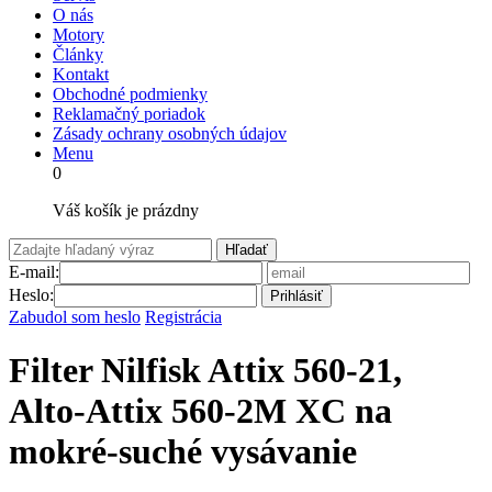
O nás
Motory
Články
Kontakt
Obchodné podmienky
Reklamačný poriadok
Zásady ochrany osobných údajov
Menu
0
Váš košík je prázdny
Hľadať
E-mail:
Heslo:
Prihlásiť
Zabudol som heslo
Registrácia
Filter Nilfisk Attix 560-21,
Alto-Attix 560-2M XC na
mokré-suché vysávanie