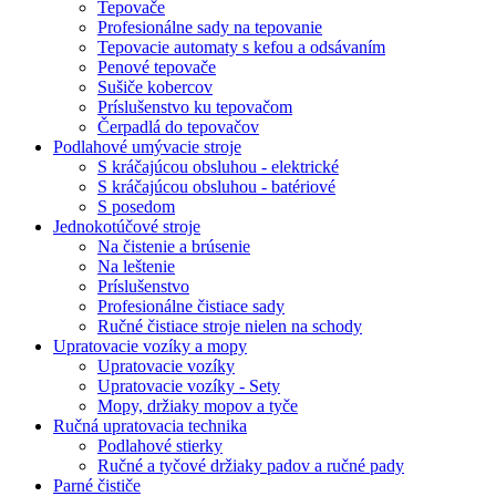
Tepovače
Profesionálne sady na tepovanie
Tepovacie automaty s kefou a odsávaním
Penové tepovače
Sušiče kobercov
Príslušenstvo ku tepovačom
Čerpadlá do tepovačov
Podlahové umývacie stroje
S kráčajúcou obsluhou - elektrické
S kráčajúcou obsluhou - batériové
S posedom
Jednokotúčové stroje
Na čistenie a brúsenie
Na leštenie
Príslušenstvo
Profesionálne čistiace sady
Ručné čistiace stroje nielen na schody
Upratovacie vozíky a mopy
Upratovacie vozíky
Upratovacie vozíky - Sety
Mopy, držiaky mopov a tyče
Ručná upratovacia technika
Podlahové stierky
Ručné a tyčové držiaky padov a ručné pady
Parné čističe