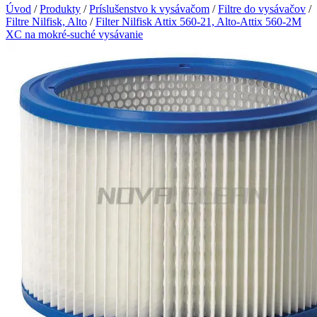
Úvod
/
Produkty
/
Príslušenstvo k vysávačom
/
Filtre do vysávačov
/
Filtre Nilfisk, Alto
/
Filter Nilfisk Attix 560-21, Alto-Attix 560-2M
XC na mokré-suché vysávanie