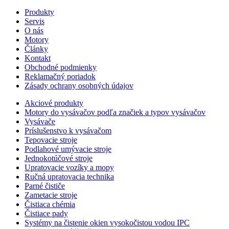
Produkty
Servis
O nás
Motory
Články
Kontakt
Obchodné podmienky
Reklamačný poriadok
Zásady ochrany osobných údajov
Akciové produkty
Motory do vysávačov podľa značiek a typov vysávačov
Vysávače
Príslušenstvo k vysávačom
Tepovacie stroje
Podlahové umývacie stroje
Jednokotúčové stroje
Upratovacie vozíky a mopy
Ručná upratovacia technika
Parné čističe
Zametacie stroje
Čistiaca chémia
Čistiace pady
Systémy na čistenie okien vysokočistou vodou IPC