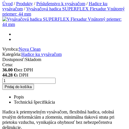
Úvod
/
Produkty
/
Príslušenstvo k vysávačom
/
Hadice ku
vysávačom
/
Vysávačová hadica SUPERFLEX Flexadur Vnútorný
priemer: 44 mm
Vyrobca:
Nova Clean
Kategória:
Hadice ku vysávačom
Dostupnosť:
Skladom
Cena:
36.00 €
bez DPH
44.28 €
s DPH
Pridaj do košíka
Popis
Technická špecifikácia
Hadica k priemyselným vysávačom, flexibilná hadica, odolná
trvalým deformáciám a zlomeniu, minimálna tlaková strata pri
prietoku vzduchu, vynikajúca ohybnosť bez nebezpečenstva
deštrukcie.