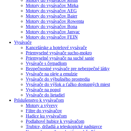
Motory do vysávačov Rems
Motory do vysávačov Mirka
Motory do vysávačov AEG
Motory do vysávačov Baier
Motory do vysávačov Rowenta
Motory do vysávačov Bona
Motory do vysávačov Janvac
Motory do vysávačov FEIN
Vysávače
Kancelárske a hotelové vysávače
Priemyselné vysávače sucho-mokro
Priemyselné vysávače na suché sanie
Vysávače s čerpadlom
Bezpečnostné vysávače pre nebezpečné látky
Vysávače na oleje a emulzie
Vysávače do výbušného prostredia
Vysávače do výšok a ťažko dostupných miest
Vysávače na popol
Vysávače do lietadiel
Príslušenstvo k vysávačom
Motory a vývevy
Filtre do vysávačov
Hadice ku vysávačom
Podlahové hubice k vysávačom
Trubice, držadlá a teleskopické nadstavce