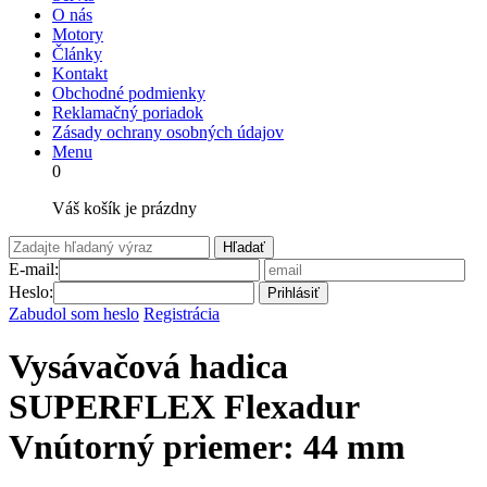
O nás
Motory
Články
Kontakt
Obchodné podmienky
Reklamačný poriadok
Zásady ochrany osobných údajov
Menu
0
Váš košík je prázdny
Hľadať
E-mail:
Heslo:
Prihlásiť
Zabudol som heslo
Registrácia
Vysávačová hadica
SUPERFLEX Flexadur
Vnútorný priemer: 44 mm