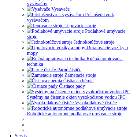
vysávačov
Vysávače
Príslušenstvo k
vysávačom
Tepovacie stroje
Podlahové umývacie
stroje
Jednokotúčové stroje
Upratovacie vozíky a
mopy
Ručná upratovacia
technika
Parné čističe
Zametacie stroje
Čistiaca chémia
Čistiace pady
Systémy na čistenie okien vysokočistou vodou IPC
Vysokotlakové čističe
Robotické autonómne podlahové umývacie stroje
Servis