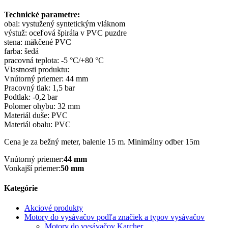
Technické parametre:
obal: vystužený syntetickým vláknom
výstuž: oceľová špirála v PVC puzdre
stena: mäkčené PVC
farba: šedá
pracovná teplota: -5 °C/+80 °C
Vlastnosti produktu:
Vnútorný priemer: 44 mm
Pracovný tlak: 1,5 bar
Podtlak: -0,2 bar
Polomer ohybu: 32 mm
Materiál duše: PVC
Materiál obalu: PVC
Cena je za bežný meter, balenie 15 m.
Minimálny odber 15m
Vnútorný priemer:
44 mm
Vonkajší priemer:
50 mm
Kategórie
Akciové produkty
Motory do vysávačov podľa značiek a typov vysávačov
Motory do vysávačov Karcher