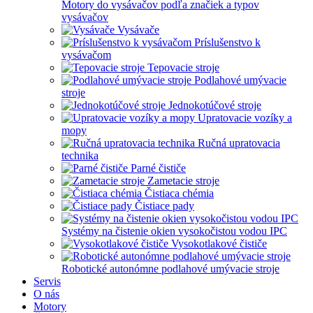
Motory do vysávačov podľa značiek a typov
vysávačov
Vysávače
Príslušenstvo k
vysávačom
Tepovacie stroje
Podlahové umývacie
stroje
Jednokotúčové stroje
Upratovacie vozíky a
mopy
Ručná upratovacia
technika
Parné čističe
Zametacie stroje
Čistiaca chémia
Čistiace pady
Systémy na čistenie okien vysokočistou vodou IPC
Vysokotlakové čističe
Robotické autonómne podlahové umývacie stroje
Servis
O nás
Motory