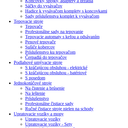
Koncovky, spojky, adaptéry a držadlá
Sáčky do vysávačov
Hadice k vysávačom komplety s koncovkami
Sady príslušenstva komplet k vysávačom
Tepovacie stroje
Tepovače
Profesionálne sady na tepovanie
Tepovacie automaty s kefou a odsávaním
Penové tepovače
Sušiče kobercov
Príslušenstvo ku tepovačom
Čerpadlá do tepovačov
Podlahové umývacie stroje
S kráčajúcou obsluhou - elektrické
S kráčajúcou obsluhou - batériové
S posedom
Jednokotúčové stroje
Na čistenie a brúsenie
Na leštenie
Príslušenstvo
Profesionálne čistiace sady
Ručné čistiace stroje nielen na schody
Upratovacie vozíky a mopy
Upratovacie vozíky
Upratovacie vozíky - Sety