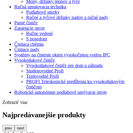
Mopy, držiaky mopov a tyče
Ručná upratovacia technika
Podlahové stierky
Ručné a tyčové držiaky padov a ručné pady
Parné čističe
Zametacie stroje
Ručne vedené
S posedom
Čistiaca chémia
Čistiace pady
Systémy na čistenie okien vysokočistou vodou IPC
Vysokotlakové čističe
Vysokotlakové čističe pre dom a záhradu
Studenovodné Profi
Teplovodné Profi
PROFI Teleskopické predĺženia ku vysokotlakovým
čističom
Robotické autonómne podlahové umývacie stroje
Zobraziť viac
Najpredávanejšie produkty
prev
next