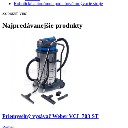
Robotické autonómne podlahové umývacie stroje
Zobraziť viac
Najpredávanejšie produkty
Priemyselný vysávač Weber VCL 703 ST
Weber