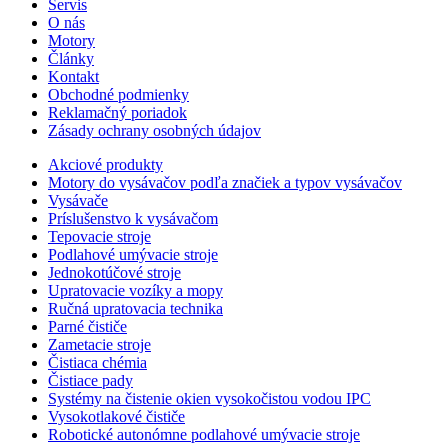
Servis
O nás
Motory
Články
Kontakt
Obchodné podmienky
Reklamačný poriadok
Zásady ochrany osobných údajov
Akciové produkty
Motory do vysávačov podľa značiek a typov vysávačov
Vysávače
Príslušenstvo k vysávačom
Tepovacie stroje
Podlahové umývacie stroje
Jednokotúčové stroje
Upratovacie vozíky a mopy
Ručná upratovacia technika
Parné čističe
Zametacie stroje
Čistiaca chémia
Čistiace pady
Systémy na čistenie okien vysokočistou vodou IPC
Vysokotlakové čističe
Robotické autonómne podlahové umývacie stroje