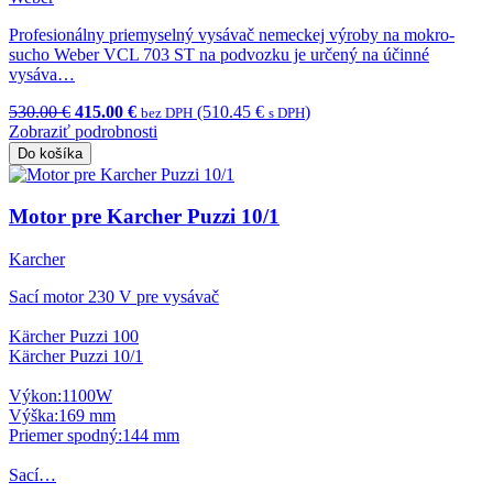
Profesionálny priemyselný vysávač nemeckej výroby na mokro-
sucho Weber VCL 703 ST na podvozku je určený na účinné
vysáva…
530.00 €
415.00 €
(510.45 €
)
bez DPH
s DPH
Zobraziť podrobnosti
Do košíka
Motor pre Karcher Puzzi 10/1
Karcher
Sací motor 230 V pre vysávač
Kärcher Puzzi 100
Kärcher Puzzi 10/1
Výkon:1100W
Výška:169 mm
Priemer spodný:144 mm
Sací…