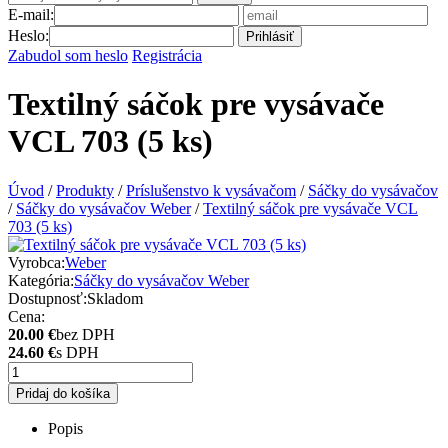
E-mail:
Heslo:
Prihlásiť
Zabudol som heslo
Registrácia
Textilný sáčok pre vysávače
VCL 703 (5 ks)
Úvod
/
Produkty
/
Príslušenstvo k vysávačom
/
Sáčky do vysávačov
/
Sáčky do vysávačov Weber
/
Textilný sáčok pre vysávače VCL
703 (5 ks)
Vyrobca:
Weber
Kategória:
Sáčky do vysávačov Weber
Dostupnosť:
Skladom
Cena:
20.00 €
bez DPH
24.60 €
s DPH
Pridaj do košíka
Popis