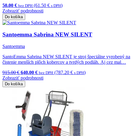
50.00 €
(61.50 €
)
bez DPH
s DPH
Zobraziť podrobnosti
Do košíka
Santoemma Sabrina NEW SILENT
Santoemma
SantoEmma Sabrina NEW SILENT je stroj špeciálne vyrobený na
čistenie menších plôch kobercov a tvrdých podláh. Aj cez mal…
915.00 €
640.00 €
(787.20 €
)
bez DPH
s DPH
Zobraziť podrobnosti
Do košíka