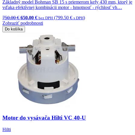
Základný model Bohman SB 15 s priemerom kefy 430 mm, ktorý je
vďaka efektívnej kombinácii motor - hmotnosť - rýchlosť vh…
750.00 €
650.00 €
(799.50 €
)
bez DPH
s DPH
Zobraziť podrobnosti
Do košíka
Motor do vysávača Hilti VC 40-U
Hilti