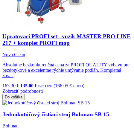
Upratovací PROFI set - vozík MASTER PRO LINE
217 + komplet PROFI mop
Nova Clean
Absolútne bezkonkurenčná cena za PROFI QUALITY výbavu pre
bezdotykové a excelentne rýchle umývanie podláh. Kompletná
zos…
163.30 €
135.00 €
(166.05 €
)
bez DPH
s DPH
Zobraziť podrobnosti
Do košíka
Jednokotúčový čistiaci stroj Bohman SB 15
Bohman