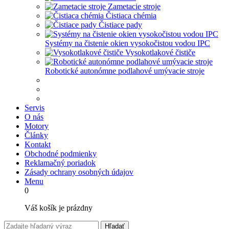
Zametacie stroje
Čistiaca chémia
Čistiace pady
Systémy na čistenie okien vysokočistou vodou IPC
Vysokotlakové čističe
Robotické autonómne podlahové umývacie stroje
Servis
O nás
Motory
Články
Kontakt
Obchodné podmienky
Reklamačný poriadok
Zásady ochrany osobných údajov
Menu
0
Váš košík je prázdny
Hľadať