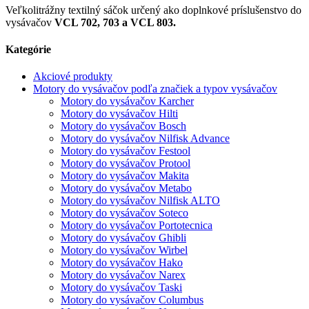
Veľkolitrážny textilný sáčok určený ako doplnkové príslušenstvo do
vysávačov
VCL 702, 703 a VCL 803.
Kategórie
Akciové produkty
Motory do vysávačov podľa značiek a typov vysávačov
Motory do vysávačov Karcher
Motory do vysávačov Hilti
Motory do vysávačov Bosch
Motory do vysávačov Nilfisk Advance
Motory do vysávačov Festool
Motory do vysávačov Protool
Motory do vysávačov Makita
Motory do vysávačov Metabo
Motory do vysávačov Nilfisk ALTO
Motory do vysávačov Soteco
Motory do vysávačov Portotecnica
Motory do vysávačov Ghibli
Motory do vysávačov Wirbel
Motory do vysávačov Hako
Motory do vysávačov Narex
Motory do vysávačov Taski
Motory do vysávačov Columbus