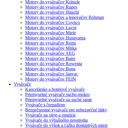
Motory do vysávačov Kränzle
Motory do vysávačov Rupes
Motory do vysávačov Hitachi
Motory do vysávačov a tepovačov Bohman
Motory do vysávačov Coynco
Motory do vysávačov Lavor
Motory do vysávačov Miele
Motory do vysávačov Husqvarna
Motory do vysávačov Rems
Motory do vysávačov Mirka
Motory do vysávačov AEG
Motory do vysávačov Baier
Motory do vysávačov Rowenta
Motory do vysávačov Bona
Motory do vysávačov Janvac
Motory do vysávačov FEIN
Vysávače
Kancelárske a hotelové vysávače
Priemyselné vysávače sucho-mokro
Priemyselné vysávače na suché sanie
Vysávače s čerpadlom
Bezpečnostné vysávače pre nebezpečné látky
Vysávače na oleje a emulzie
Vysávače do výbušného prostredia
Vysávače do výšok a ťažko dostupných miest