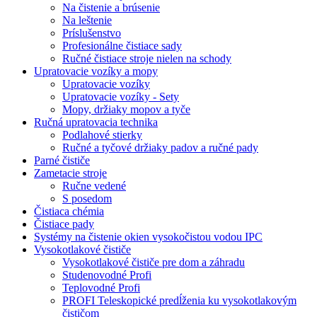
Na čistenie a brúsenie
Na leštenie
Príslušenstvo
Profesionálne čistiace sady
Ručné čistiace stroje nielen na schody
Upratovacie vozíky a mopy
Upratovacie vozíky
Upratovacie vozíky - Sety
Mopy, držiaky mopov a tyče
Ručná upratovacia technika
Podlahové stierky
Ručné a tyčové držiaky padov a ručné pady
Parné čističe
Zametacie stroje
Ručne vedené
S posedom
Čistiaca chémia
Čistiace pady
Systémy na čistenie okien vysokočistou vodou IPC
Vysokotlakové čističe
Vysokotlakové čističe pre dom a záhradu
Studenovodné Profi
Teplovodné Profi
PROFI Teleskopické predĺženia ku vysokotlakovým
čističom