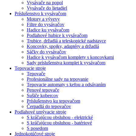
Vysávače na popol
Vysávače do lietadiel
Príslušenstvo k vysávačom
Motory a vývevy
Filtre do vysávačov
Hadice ku vysávačom
Podlahové hubice k vysávačom
Trubice, držadlá a teleskopické nadstavce
Koncovky, spojky, adaptéry a držadlá
Sáčky do vysávačov
Hadice k vysávačom komplety s koncovkami
Sady príslušenstva komplet k vysávačom
Tepovacie stroje
Tepovače
Profesionálne sady na tepovanie
Tepovacie automaty s kefou a odsávaním
Penové tepovače
Sušiče kobercov
Príslušenstvo ku tepovačom
Čerpadlá do tepovačov
Podlahové umývacie stroje
S kráčajúcou obsluhou - elektrické
S kráčajúcou obsluhou - batériové
S posedom
Jednokotúčové stroje