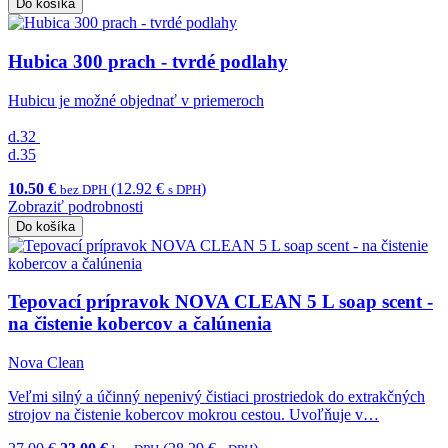
Do košíka
Hubica 300 prach - tvrdé podlahy
Hubicu je možné objednať v priemeroch
d.32
d.35
10.50 €
(12.92 €
)
bez DPH
s DPH
Zobraziť podrobnosti
Do košíka
Tepovací prípravok NOVA CLEAN 5 L soap scent -
na čistenie kobercov a čalúnenia
Nova Clean
Veľmi silný a účinný nepenivý čistiaci prostriedok do extrakčných
strojov na čistenie kobercov mokrou cestou. Uvoľňuje v…