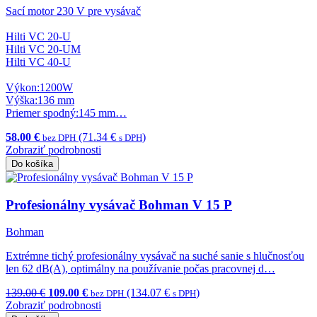
Sací motor 230 V pre vysávač
Hilti VC 20-U
Hilti VC 20-UM
Hilti VC 40-U
Výkon:1200W
Výška:136 mm
Priemer spodný:145 mm…
58.00 €
(71.34 €
)
bez DPH
s DPH
Zobraziť podrobnosti
Do košíka
Profesionálny vysávač Bohman V 15 P
Bohman
Extrémne tichý profesionálny vysávač na suché sanie s hlučnosťou
len 62 dB(A), optimálny na používanie počas pracovnej d…
139.00 €
109.00 €
(134.07 €
)
bez DPH
s DPH
Zobraziť podrobnosti