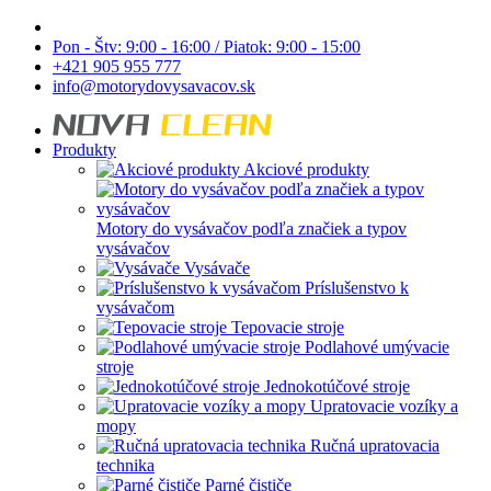
Pon - Štv: 9:00 - 16:00 / Piatok: 9:00 - 15:00
+421 905 955 777
info@motorydovysavacov.sk
Produkty
Akciové produkty
Motory do vysávačov podľa značiek a typov
vysávačov
Vysávače
Príslušenstvo k
vysávačom
Tepovacie stroje
Podlahové umývacie
stroje
Jednokotúčové stroje
Upratovacie vozíky a
mopy
Ručná upratovacia
technika
Parné čističe