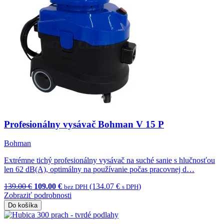
Profesionálny vysávač Bohman V 15 P
Bohman
Extrémne tichý profesionálny vysávač na suché sanie s hlučnosťou
len 62 dB(A), optimálny na používanie počas pracovnej d…
139.00 €
109.00 €
(134.07 €
)
bez DPH
s DPH
Zobraziť podrobnosti
Do košíka