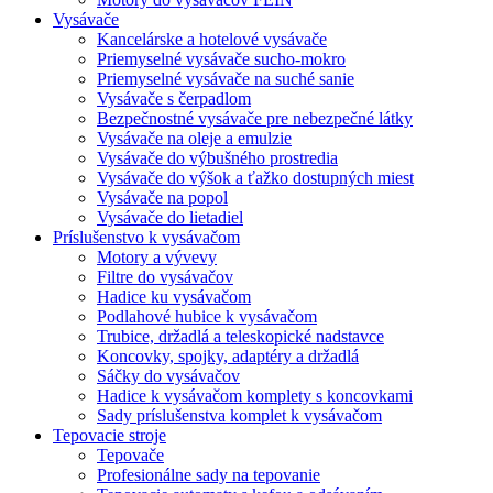
Vysávače
Kancelárske a hotelové vysávače
Priemyselné vysávače sucho-mokro
Priemyselné vysávače na suché sanie
Vysávače s čerpadlom
Bezpečnostné vysávače pre nebezpečné látky
Vysávače na oleje a emulzie
Vysávače do výbušného prostredia
Vysávače do výšok a ťažko dostupných miest
Vysávače na popol
Vysávače do lietadiel
Príslušenstvo k vysávačom
Motory a vývevy
Filtre do vysávačov
Hadice ku vysávačom
Podlahové hubice k vysávačom
Trubice, držadlá a teleskopické nadstavce
Koncovky, spojky, adaptéry a držadlá
Sáčky do vysávačov
Hadice k vysávačom komplety s koncovkami
Sady príslušenstva komplet k vysávačom
Tepovacie stroje
Tepovače
Profesionálne sady na tepovanie