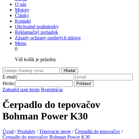
O nás
Motory
Články
Kontakt
Obchodné podmienky
Reklamačný poriadok
Zásady ochrany osobných údajov
Menu
0
Váš košík je prázdny
Hľadať
E-mail:
Heslo:
Prihlásiť
Zabudol som heslo
Registrácia
Čerpadlo do tepovačov
Bohman Power K30
Úvod
/
Produkty
/
Tepovacie stroje
/
Čerpadlá do tepovačov
/
Čerpadlo do tepovačov Bohman Power K30