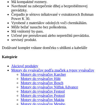
Má kompaktné rozmery.
Navrhnuté na zabezpečenie dlhej a bezproblémovej
prevádzky.
Čerpadlo je sériovo inštalované v extraktoroch Bohman
Power K 30.
Vyrobené z materiálov odolných voči chemikáliám.
Môže bežať nasucho bez poškodenia.
Má vnútorný by-pass.
Určené pre prerušovanú alebo nepretržitú prevádzku.
servisný produkt.
Dodávané komplet vrátane domčeku s uhlíkmi a kabeláže
Kategórie
Akciové produkty
Motory do vysávačov podľa značiek a typov vysávačov
Motory do vysávačov Karcher
Motory do vysávačov Hilti
Motory do vysávačov Bosch
Motory do vysávačov Nilfisk Advance
Motory do vysávačov Festool
Motory do vysávačov Protool
Motory do vysávačov Makita
Motory do vysávačov Metabo