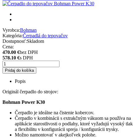
Vyrobca:
Bohman
Kategória:
Čerpadlá do tepovačov
Dostupnosť:
Skladom
Cena:
470.00 €
bez DPH
578.10 €
s DPH
Pridaj do košíka
Popis
Originál čerpadlo do strojov:
Bohman Power K30
Čerpadlo je ideálne na čistenie kobercov.
Čerpadlo v kombinácii s extrakčným vákuom sa používa na
aplikácie starostlivosti o podlahy, ktoré vyžadujú vysoký tlak
a flexibilitu v konfigurácii spreja / konfigurácii trysky.
Možno namontovať v akejkoľvek polohe.