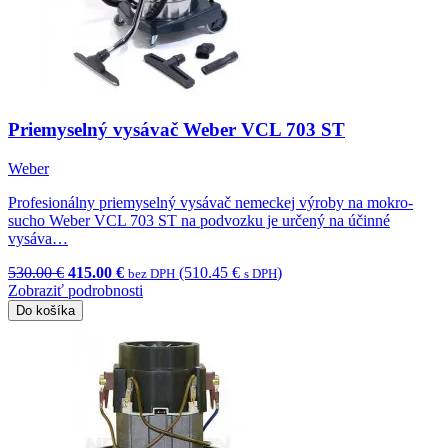
Priemyselný vysávač Weber VCL 703 ST
Weber
Profesionálny priemyselný vysávač nemeckej výroby na mokro-
sucho Weber VCL 703 ST na podvozku je určený na účinné
vysáva…
530.00 €
415.00 €
(510.45 €
)
bez DPH
s DPH
Zobraziť podrobnosti
Do košíka