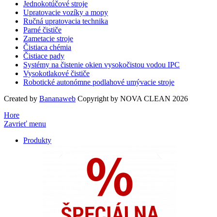
Jednokotúčové stroje
Upratovacie vozíky a mopy
Ručná upratovacia technika
Parné čističe
Zametacie stroje
Čistiaca chémia
Čistiace pady
Systémy na čistenie okien vysokočistou vodou IPC
Vysokotlakové čističe
Robotické autonómne podlahové umývacie stroje
Created by
Bananaweb
Copyright by NOVA CLEAN 2026
Hore
Zavrieť menu
Produkty