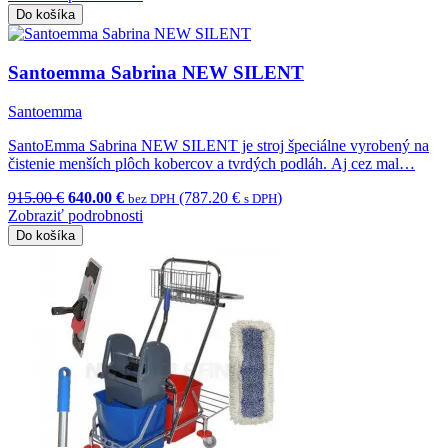
Do košíka
Santoemma Sabrina NEW SILENT
Santoemma
SantoEmma Sabrina NEW SILENT je stroj špeciálne vyrobený na
čistenie menších plôch kobercov a tvrdých podláh. Aj cez mal…
915.00 €
640.00 €
(787.20 €
)
bez DPH
s DPH
Zobraziť podrobnosti
Do košíka