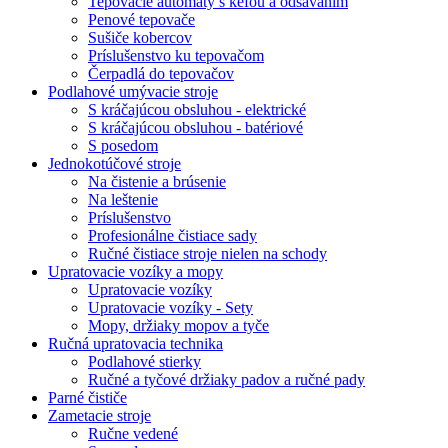
Tepovacie automaty s kefou a odsávaním
Penové tepovače
Sušiče kobercov
Príslušenstvo ku tepovačom
Čerpadlá do tepovačov
Podlahové umývacie stroje
S kráčajúcou obsluhou - elektrické
S kráčajúcou obsluhou - batériové
S posedom
Jednokotúčové stroje
Na čistenie a brúsenie
Na leštenie
Príslušenstvo
Profesionálne čistiace sady
Ručné čistiace stroje nielen na schody
Upratovacie vozíky a mopy
Upratovacie vozíky
Upratovacie vozíky - Sety
Mopy, držiaky mopov a tyče
Ručná upratovacia technika
Podlahové stierky
Ručné a tyčové držiaky padov a ručné pady
Parné čističe
Zametacie stroje
Ručne vedené