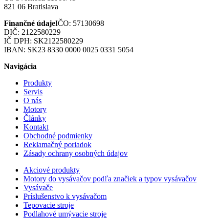
821 06 Bratislava
Finančné údaje
IČO: 57130698
DIČ: 2122580229
IČ DPH: SK2122580229
IBAN: SK23 8330 0000 0025 0331 5054
Navigácia
Produkty
Servis
O nás
Motory
Články
Kontakt
Obchodné podmienky
Reklamačný poriadok
Zásady ochrany osobných údajov
Akciové produkty
Motory do vysávačov podľa značiek a typov vysávačov
Vysávače
Príslušenstvo k vysávačom
Tepovacie stroje
Podlahové umývacie stroje