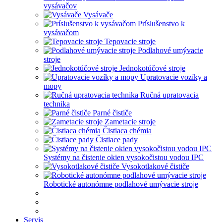
vysávačov
Vysávače
Príslušenstvo k
vysávačom
Tepovacie stroje
Podlahové umývacie
stroje
Jednokotúčové stroje
Upratovacie vozíky a
mopy
Ručná upratovacia
technika
Parné čističe
Zametacie stroje
Čistiaca chémia
Čistiace pady
Systémy na čistenie okien vysokočistou vodou IPC
Vysokotlakové čističe
Robotické autonómne podlahové umývacie stroje
Servis