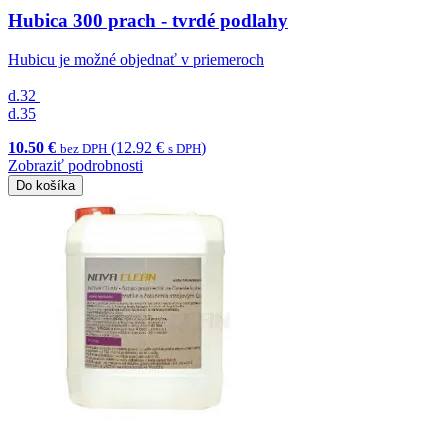
Hubica 300 prach - tvrdé podlahy
Hubicu je možné objednať v priemeroch
d.32
d.35
10.50 €
(12.92 €
)
bez DPH
s DPH
Zobraziť podrobnosti
Do košíka