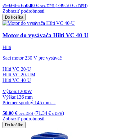
750.00 €
650.00 €
(799.50 €
)
bez DPH
s DPH
Zobraziť podrobnosti
Do košíka
Motor do vysávača Hilti VC 40-U
Hilti
Sací motor 230 V pre vysávač
Hilti VC 20-U
Hilti VC 20-UM
Hilti VC 40-U
Výkon:1200W
Výška:136 mm
Priemer spodný:145 mm…
58.00 €
(71.34 €
)
bez DPH
s DPH
Zobraziť podrobnosti
Do košíka