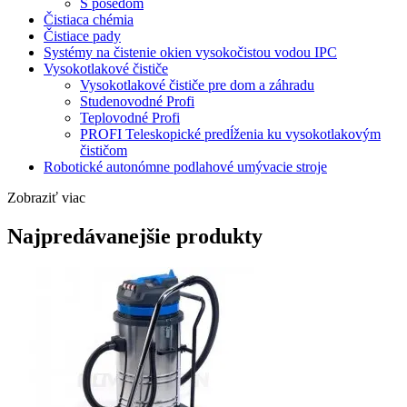
S posedom
Čistiaca chémia
Čistiace pady
Systémy na čistenie okien vysokočistou vodou IPC
Vysokotlakové čističe
Vysokotlakové čističe pre dom a záhradu
Studenovodné Profi
Teplovodné Profi
PROFI Teleskopické predĺženia ku vysokotlakovým
čističom
Robotické autonómne podlahové umývacie stroje
Zobraziť viac
Najpredávanejšie produkty