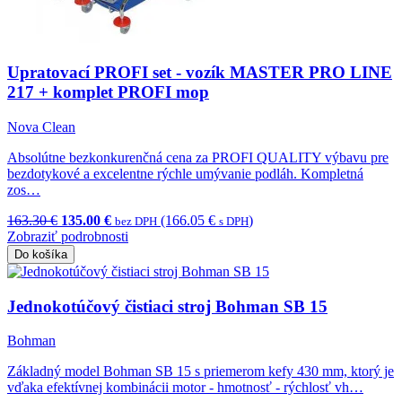
Upratovací PROFI set - vozík MASTER PRO LINE
217 + komplet PROFI mop
Nova Clean
Absolútne bezkonkurenčná cena za PROFI QUALITY výbavu pre
bezdotykové a excelentne rýchle umývanie podláh. Kompletná
zos…
163.30 €
135.00 €
(166.05 €
)
bez DPH
s DPH
Zobraziť podrobnosti
Do košíka
Jednokotúčový čistiaci stroj Bohman SB 15
Bohman
Základný model Bohman SB 15 s priemerom kefy 430 mm, ktorý je
vďaka efektívnej kombinácii motor - hmotnosť - rýchlosť vh…