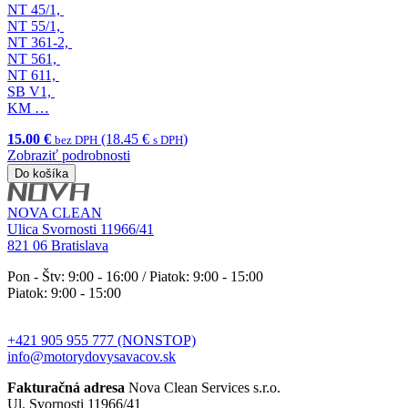
NT 45/1,
NT 55/1,
NT 361-2,
NT 561,
NT 611,
SB V1,
KM …
15.00 €
(18.45 €
)
bez DPH
s DPH
Zobraziť podrobnosti
Do košíka
NOVA CLEAN
Ulica Svornosti 11966/41
821 06 Bratislava
Pon - Štv: 9:00 - 16:00 / Piatok: 9:00 - 15:00
Piatok: 9:00 - 15:00
+421 905 955 777 (NONSTOP)
info@motorydovysavacov.sk
Fakturačná adresa
Nova Clean Services s.r.o.
Ul. Svornosti 11966/41