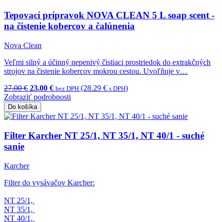
Tepovací prípravok NOVA CLEAN 5 L soap scent -
na čistenie kobercov a čalúnenia
Nova Clean
Veľmi silný a účinný nepenivý čistiaci prostriedok do extrakčných
strojov na čistenie kobercov mokrou cestou. Uvoľňuje v…
27.00 €
23.00 €
(28.29 €
)
bez DPH
s DPH
Zobraziť podrobnosti
Do košíka
Filter Karcher NT 25/1, NT 35/1, NT 40/1 - suché
sanie
Karcher
Filter do vysávačov Karcher:
NT 25/1,
NT 35/1,
NT 40/1,