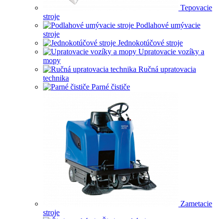
Tepovacie
stroje
Podlahové umývacie
stroje
Jednokotúčové stroje
Upratovacie vozíky a
mopy
Ručná upratovacia
technika
Parné čističe
Zametacie
stroje