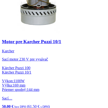
Motor pre Karcher Puzzi 10/1
Karcher
Sací motor 230 V pre vysávač
Kärcher Puzzi 100
Kärcher Puzzi 10/1
Výkon:1100W
Výška:169 mm
Priemer spodný:144 mm
Sací…
50.00 €
(61.50 €
)
bez DPH
s DPH