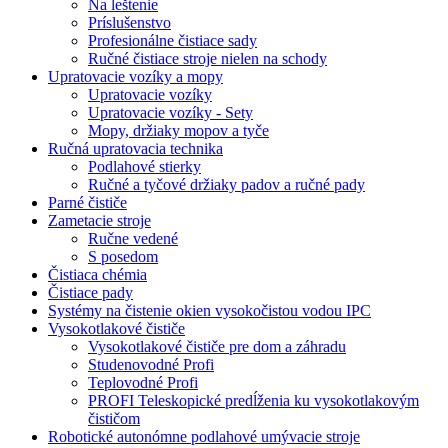
Na leštenie
Príslušenstvo
Profesionálne čistiace sady
Ručné čistiace stroje nielen na schody
Upratovacie vozíky a mopy
Upratovacie vozíky
Upratovacie vozíky - Sety
Mopy, držiaky mopov a tyče
Ručná upratovacia technika
Podlahové stierky
Ručné a tyčové držiaky padov a ručné pady
Parné čističe
Zametacie stroje
Ručne vedené
S posedom
Čistiaca chémia
Čistiace pady
Systémy na čistenie okien vysokočistou vodou IPC
Vysokotlakové čističe
Vysokotlakové čističe pre dom a záhradu
Studenovodné Profi
Teplovodné Profi
PROFI Teleskopické predĺženia ku vysokotlakovým
čističom
Robotické autonómne podlahové umývacie stroje