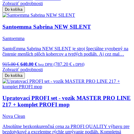
Zobraziť podrobnosti
Do košíka
Santoemma Sabrina NEW SILENT
Santoemma
SantoEmma Sabrina NEW SILENT je stroj špeciálne vyrobený na
čistenie menších plôch kobercov a tvrdých podláh. Aj cez mal…
915.00 €
640.00 €
(787.20 €
)
bez DPH
s DPH
Zobraziť podrobnosti
Do košíka
Upratovací PROFI set - vozík MASTER PRO LINE
217 + komplet PROFI mop
Nova Clean
Absolútne bezkonkurenčná cena za PROFI QUALITY výbavu pre
bezdotykové a excelentne rýchle umývanie podláh. Kompletná