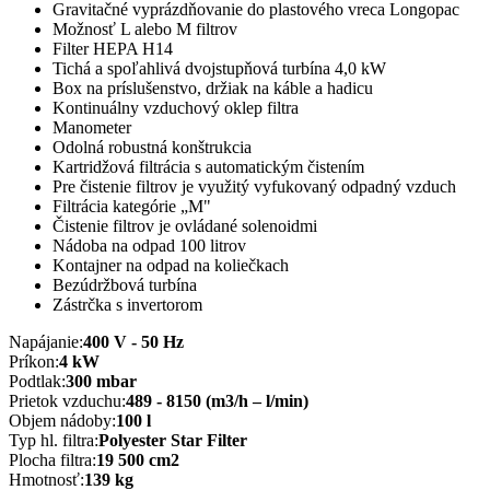
Gravitačné vyprázdňovanie do plastového vreca Longopac
Možnosť L alebo M filtrov
Filter HEPA H14
Tichá a spoľahlivá dvojstupňová turbína 4,0 kW
Box na príslušenstvo, držiak na káble a hadicu
Kontinuálny vzduchový oklep filtra
Manometer
Odolná robustná konštrukcia
Kartridžová filtrácia s automatickým čistením
Pre čistenie filtrov je využitý vyfukovaný odpadný vzduch
Filtrácia kategórie „M"
Čistenie filtrov je ovládané solenoidmi
Nádoba na odpad 100 litrov
Kontajner na odpad na koliečkach
Bezúdržbová turbína
Zástrčka s invertorom
Napájanie:
400 V - 50 Hz
Príkon:
4 kW
Podtlak:
300 mbar
Prietok vzduchu:
489 - 8150 (m3/h – l/min)
Objem nádoby:
100 l
Typ hl. filtra:
Polyester Star Filter
Plocha filtra:
19 500 cm2
Hmotnosť:
139 kg