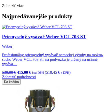
Zobraziť viac
Najpredávanejšie produkty
Priemyselný vysávač Weber VCL 703 ST
Weber
Profesionálny priemyselný vysávač nemeckej výroby na mokro-
sucho Weber VCL 703 ST na podvozku je určený na účinné
vysáva…
530.00 €
415.00 €
(510.45 €
)
bez DPH
s DPH
Zobraziť podrobnosti
Do košíka