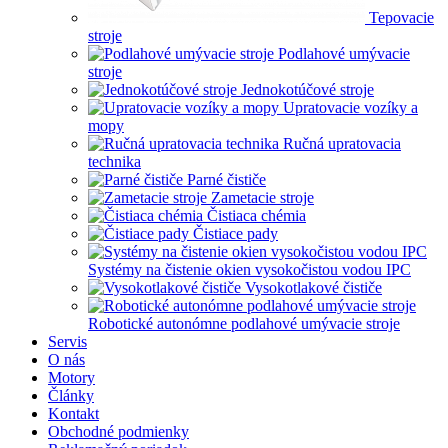
Tepovacie
stroje
Podlahové umývacie
stroje
Jednokotúčové stroje
Upratovacie vozíky a
mopy
Ručná upratovacia
technika
Parné čističe
Zametacie stroje
Čistiaca chémia
Čistiace pady
Systémy na čistenie okien vysokočistou vodou IPC
Vysokotlakové čističe
Robotické autonómne podlahové umývacie stroje
Servis
O nás
Motory
Články
Kontakt
Obchodné podmienky