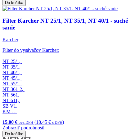
Do košíka
Filter Karcher NT 25/1, NT 35/1, NT 40/1 - suché
sanie
Karcher
Filter do vysávačov Karcher:
NT 25/1,
NT 35/1,
NT 40/1,
NT 45/1,
NT 55/1,
NT 361-2,
NT 561,
NT 611,
SB V1,
KM …
15.00 €
(18.45 €
)
bez DPH
s DPH
Zobraziť podrobnosti
Do košíka