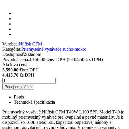
Vyrobca:
Nilfisk CFM
Kategória:
Priemyselné vysávače sucho-mokro
Dostupnosť:
Skladom
Pôvodná cena:
4,150.00 €
bez DPH (
5,104.50 €
s DPH)
Akciová cena:
3,590.00 €
bez DPH
4,415.70 €
s DPH
Pridaj do košíka
Popis
Technická špecifikácia
Priemyselný vysávač Nilfisk CFM T40W L100 5PP. Model T40 je
mobilný priemyselný vysávač pre kvapalné a pevné materiály. Je k
dispozícii so 100L alebo 50L kapacitou odpadovej nádoby a
systémom gravitačného vyprázdňovania. V ponuke sú varianty s