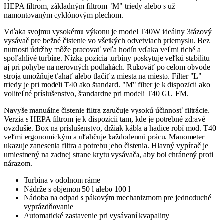
HEPA filtrom, základným filtrom "M" triedy alebo s už
namontovaným cyklónovým plechom.
Vďaka svojmu vysokému výkonu je model T40W ideálny 3fázový
vysávač pre bežné čistenie vo všetkých odvetviach priemyslu. Bez
nutnosti údržby môže pracovať veľa hodín vďaka veľmi tiché a
spoľahlivé turbíne. Nízka pozícia turbíny poskytuje veľkú stabilitu
aj pri pohybe na nerovných podlahách. Rukoväť po celom obvode
stroja umožňuje ťahať alebo tlačiť z miesta na miesto. Filter "L"
triedy je pri modeli T40 ako štandard. "M" filter je k dispozícii ako
voliteľné príslušenstvo, štandardne pri modeli T40 GU FM.
Navyše manuálne čistenie filtra zaručuje vysokú účinnosť filtrácie.
Verzia s HEPA filtrom je k dispozícii tam, kde je potrebné zdravé
ovzdušie. Box na príslušenstvo, držiak kábla a hadice robí mod. T40
veľmi ergonomickým a uľahčuje každodennú prácu. Manometer
ukazuje zanesenia filtra a potrebu jeho čistenia. Hlavný vypínač je
umiestnený na zadnej strane krytu vysávača, aby bol chránený proti
nárazom.
Turbína v odolnom ráme
Nádrže s objemon 50 l alebo 100 l
Nádoba na odpad s pákovým mechanizmom pre jednoduché
vyprázdňovanie
Automatické zastavenie pri vysávaní kvapaliny