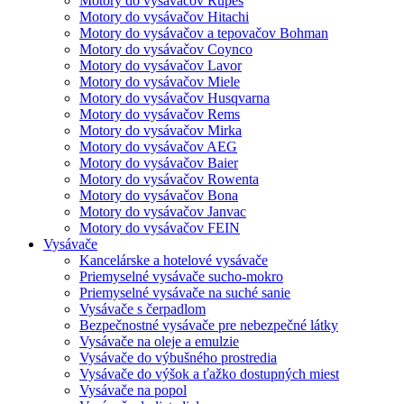
Motory do vysávačov Rupes
Motory do vysávačov Hitachi
Motory do vysávačov a tepovačov Bohman
Motory do vysávačov Coynco
Motory do vysávačov Lavor
Motory do vysávačov Miele
Motory do vysávačov Husqvarna
Motory do vysávačov Rems
Motory do vysávačov Mirka
Motory do vysávačov AEG
Motory do vysávačov Baier
Motory do vysávačov Rowenta
Motory do vysávačov Bona
Motory do vysávačov Janvac
Motory do vysávačov FEIN
Vysávače
Kancelárske a hotelové vysávače
Priemyselné vysávače sucho-mokro
Priemyselné vysávače na suché sanie
Vysávače s čerpadlom
Bezpečnostné vysávače pre nebezpečné látky
Vysávače na oleje a emulzie
Vysávače do výbušného prostredia
Vysávače do výšok a ťažko dostupných miest
Vysávače na popol