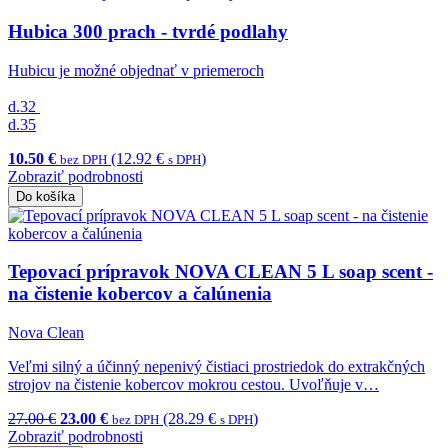
Hubica 300 prach - tvrdé podlahy
Hubicu je možné objednať v priemeroch
d.32
d.35
10.50 €
(12.92 €
)
bez DPH
s DPH
Zobraziť podrobnosti
Do košíka
Tepovací prípravok NOVA CLEAN 5 L soap scent -
na čistenie kobercov a čalúnenia
Nova Clean
Veľmi silný a účinný nepenivý čistiaci prostriedok do extrakčných
strojov na čistenie kobercov mokrou cestou. Uvoľňuje v…
27.00 €
23.00 €
(28.29 €
)
bez DPH
s DPH
Zobraziť podrobnosti