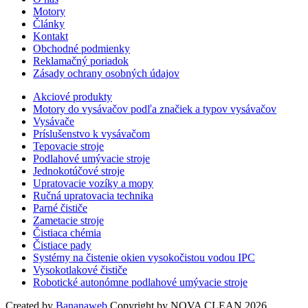
Motory
Články
Kontakt
Obchodné podmienky
Reklamačný poriadok
Zásady ochrany osobných údajov
Akciové produkty
Motory do vysávačov podľa značiek a typov vysávačov
Vysávače
Príslušenstvo k vysávačom
Tepovacie stroje
Podlahové umývacie stroje
Jednokotúčové stroje
Upratovacie vozíky a mopy
Ručná upratovacia technika
Parné čističe
Zametacie stroje
Čistiaca chémia
Čistiace pady
Systémy na čistenie okien vysokočistou vodou IPC
Vysokotlakové čističe
Robotické autonómne podlahové umývacie stroje
Created by
Bananaweb
Copyright by NOVA CLEAN 2026