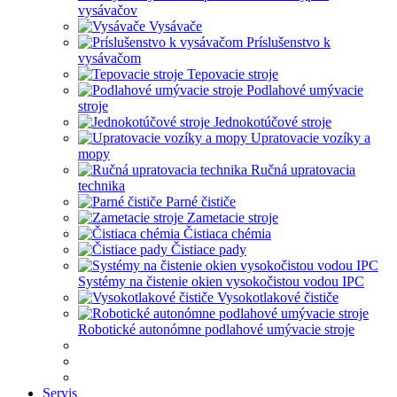
vysávačov
Vysávače
Príslušenstvo k
vysávačom
Tepovacie stroje
Podlahové umývacie
stroje
Jednokotúčové stroje
Upratovacie vozíky a
mopy
Ručná upratovacia
technika
Parné čističe
Zametacie stroje
Čistiaca chémia
Čistiace pady
Systémy na čistenie okien vysokočistou vodou IPC
Vysokotlakové čističe
Robotické autonómne podlahové umývacie stroje
Servis