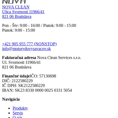
NOVA CLEAN
Ulica Svornosti 11966/41
821 06 Bratislava
Pon - Štv: 9:00 - 16:00 / Piatok: 9:00 - 15:00
Piatok: 9:00 - 15:00
+421 905 955 777 (NONSTOP)
info@motorydovysavacov.sk
Fakturačná adresa
Nova Clean Services s.r.o.
Ul. Svornosti 11966/41
821 06 Bratislava
Finančné údaje
IČO: 57130698
DIČ: 2122580229
IČ DPH: SK2122580229
IBAN: SK23 8330 0000 0025 0331 5054
Navigácia
Produkty
Servis
O nás