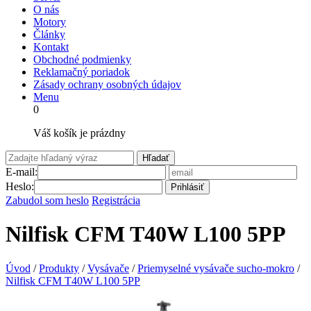
O nás
Motory
Články
Kontakt
Obchodné podmienky
Reklamačný poriadok
Zásady ochrany osobných údajov
Menu
0
Váš košík je prázdny
Hľadať
E-mail:
Heslo:
Prihlásiť
Zabudol som heslo
Registrácia
Nilfisk CFM T40W L100 5PP
Úvod
/
Produkty
/
Vysávače
/
Priemyselné vysávače sucho-mokro
/
Nilfisk CFM T40W L100 5PP