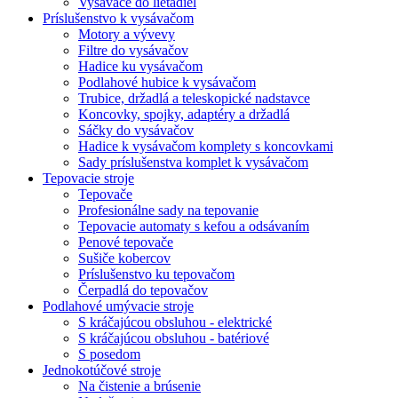
Vysávače do lietadiel
Príslušenstvo k vysávačom
Motory a vývevy
Filtre do vysávačov
Hadice ku vysávačom
Podlahové hubice k vysávačom
Trubice, držadlá a teleskopické nadstavce
Koncovky, spojky, adaptéry a držadlá
Sáčky do vysávačov
Hadice k vysávačom komplety s koncovkami
Sady príslušenstva komplet k vysávačom
Tepovacie stroje
Tepovače
Profesionálne sady na tepovanie
Tepovacie automaty s kefou a odsávaním
Penové tepovače
Sušiče kobercov
Príslušenstvo ku tepovačom
Čerpadlá do tepovačov
Podlahové umývacie stroje
S kráčajúcou obsluhou - elektrické
S kráčajúcou obsluhou - batériové
S posedom
Jednokotúčové stroje
Na čistenie a brúsenie