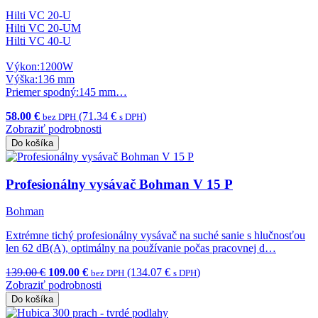
Hilti VC 20-U
Hilti VC 20-UM
Hilti VC 40-U
Výkon:1200W
Výška:136 mm
Priemer spodný:145 mm…
58.00 €
(71.34 €
)
bez DPH
s DPH
Zobraziť podrobnosti
Do košíka
Profesionálny vysávač Bohman V 15 P
Bohman
Extrémne tichý profesionálny vysávač na suché sanie s hlučnosťou
len 62 dB(A), optimálny na používanie počas pracovnej d…
139.00 €
109.00 €
(134.07 €
)
bez DPH
s DPH
Zobraziť podrobnosti
Do košíka