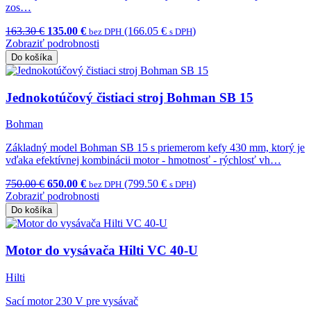
zos…
163.30 €
135.00 €
(166.05 €
)
bez DPH
s DPH
Zobraziť podrobnosti
Do košíka
Jednokotúčový čistiaci stroj Bohman SB 15
Bohman
Základný model Bohman SB 15 s priemerom kefy 430 mm, ktorý je
vďaka efektívnej kombinácii motor - hmotnosť - rýchlosť vh…
750.00 €
650.00 €
(799.50 €
)
bez DPH
s DPH
Zobraziť podrobnosti
Do košíka
Motor do vysávača Hilti VC 40-U
Hilti
Sací motor 230 V pre vysávač